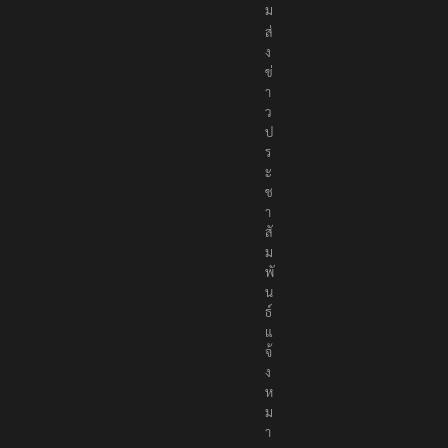
ง
ค
ม
ส่
ง
ข่
า
ว
ป
ร
ะ
ช
า
สั
ม
พั
น
ธ์
แ
จ้
ง
ห