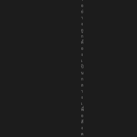
อ
ห
า
อ
ย่
า
ง
ถู
ก
ต้
อ
ง
เ
ป็
น
ก
ล
า
ง
เ
พื่
อ
สั