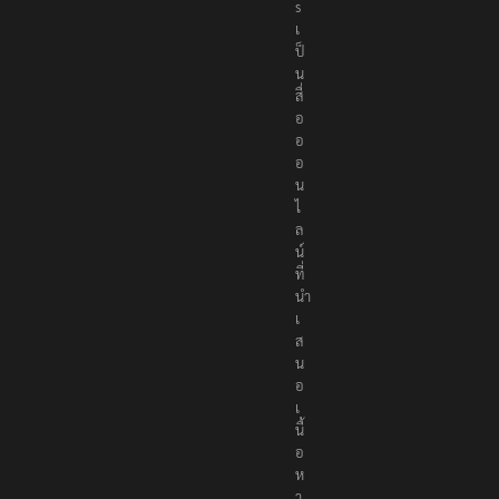
e
r
s
เ
ป็
น
สื่
อ
อ
อ
น
ไ
ล
น์
ที่
นำ
เ
ส
น
อ
เ
นื้