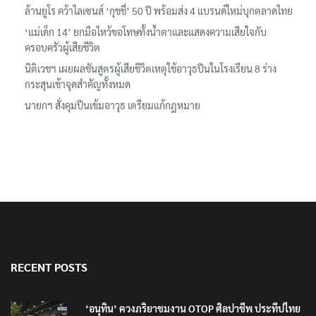
‘อนุทิน’ ควงภริยาชมงาน OTOP ศิลปาชีพ ประทีปไทยวันแรก
ลอรีอัลโชว์ผลประกอบการครึ่งปีแรกโต 6.5% กวาดรายได้ 2.3 หมื่น
ล้านยูโร คว้าไลเซนส์ ‘กุชชี่’ 50 ปี พร้อมส่ง 4 แบรนด์ใหม่บุกตลาดไทย
‘แม่เด็ก 14’ ยกมือไหว้ขอโทษทั้งน้ำตาและแสดงความเสียใจกับ
ครอบครัวผู้เสียชีวิต
นิติเวชฯ เผยผลชันสูตรผู้เสียชีวิตเหตุใช้อาวุธปืนในโรงเรียน 8 ร่าง
กระสุนเข้าจุดสำคัญทั้งหมด
นายกฯ สั่งคุมปืนเข้มอาวุธ เตรียมแก้กฎหมาย
RECENT POSTS