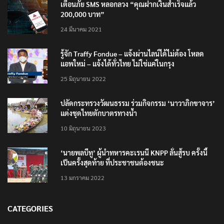
เตือนภัย SMS หลอกลวง “คุณฝากเงินสำเร็จแล้ว
200,000 บาท”
24 มีนาคม 2021
รู้จัก Traffy Fondue – แจ้งผ่านไลน์ได้ไม่ต้อง โหลด
แอพใหม่ – แจ้งได้ทั่วไทย ไม่ใช่แค่ในกรุง
25 มิถุนายน 2022
ปลัดกระทรวงวัฒนธรรม ร่วมกิจกรรม ‘นาวาภิกขาจาร’
แต่งชุดไทยตักบาตรทางน้ำ
10 มิถุนายน 2023
‘นายพลบีทู’ ผู้นำทหารคะเรนนี KNPP ลั่นสู้รบ ครั้งนี้
เป็นครั้งสุดท้าย ที่ประชาชนต้องชนะ
13 มกราคม 2022