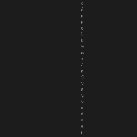
.
c
o
ติ
ด
ต่
อ
โ
ฆ
ษ
ณ
า
/
ส
นั
บ
ส
นุ
น
a
d
v