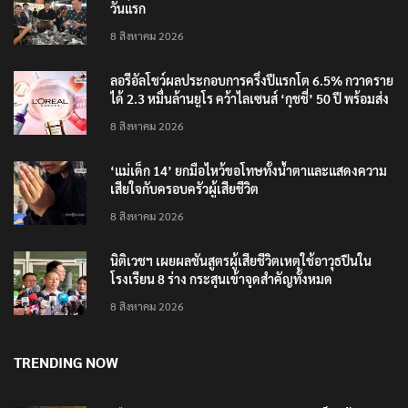
‘อนุทิน’ ควงภริยาชมงาน OTOP ศิลปาชีพ ประทีปไทย
วันแรก
8 สิงหาคม 2026
ลอรีอัลโชว์ผลประกอบการครึ่งปีแรกโต 6.5% กวาดราย
ได้ 2.3 หมื่นล้านยูโร คว้าไลเซนส์ ‘กุชชี่’ 50 ปี พร้อมส่ง
4 แบรนด์ใหม่บุกตลาดไทย
8 สิงหาคม 2026
‘แม่เด็ก 14’ ยกมือไหว้ขอโทษทั้งน้ำตาและแสดงความ
เสียใจกับครอบครัวผู้เสียชีวิต
8 สิงหาคม 2026
นิติเวชฯ เผยผลชันสูตรผู้เสียชีวิตเหตุใช้อาวุธปืนใน
โรงเรียน 8 ร่าง กระสุนเข้าจุดสำคัญทั้งหมด
8 สิงหาคม 2026
TRENDING NOW