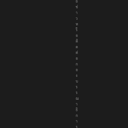
ม
า
ย
ข่
า
ว
ห
รื
อ
ติ
ด
ต่
อ
ก
อ
ง
บ
ร
ร
ณ
า
ธิ
ก