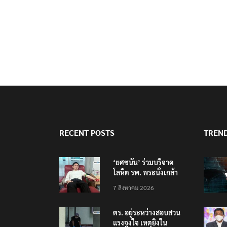
RECENT POSTS
TREN
‘ยศชนัน’ ร่วมบริจาค
โลหิต รพ. พระนั่งเกล้า
ช่วยเหยื่อเหตุ รร.
7 สิงหาคม 2026
เทพศิรินทร์ นนทบุรี
ตร. อยู่ระหว่างสอบสวน
แรงจูงใจ เหตุยิงใน