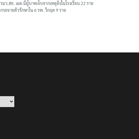
รมว.สธ. เผย มีผู้บาดเจ็บจากเหตุยิงในโรงเรียน 22 ราย
กระจายตัวรักษาใน 6 รพ. วิกฤต 9 ราย