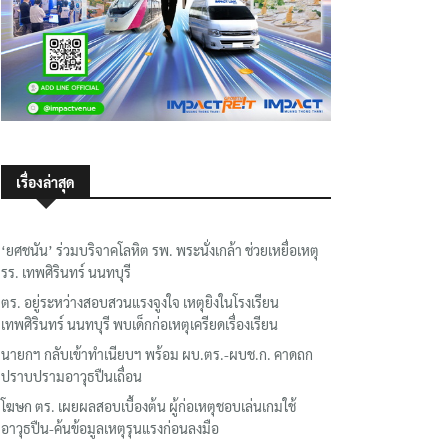
เรื่องล่าสุด
‘ยศชนัน’ ร่วมบริจาคโลหิต รพ. พระนั่งเกล้า ช่วยเหยื่อเหตุ
รร. เทพศิรินทร์ นนทบุรี
ตร. อยู่ระหว่างสอบสวนแรงจูงใจ เหตุยิงในโรงเรียน
เทพศิรินทร์ นนทบุรี พบเด็กก่อเหตุเครียดเรื่องเรียน
นายกฯ กลับเข้าทำเนียบฯ พร้อม ผบ.ตร.-ผบช.ก. คาดถก
ปราบปรามอาวุธปืนเถื่อน
โฆษก ตร. เผยผลสอบเบื้องต้น ผู้ก่อเหตุชอบเล่นเกมใช้
อาวุธปืน-ค้นข้อมูลเหตุรุนแรงก่อนลงมือ