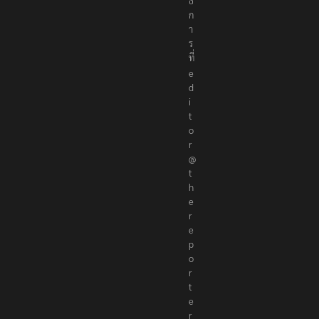
ก
า
ร
ที่
e
d
i
t
o
r
@
t
h
e
r
e
p
o
r
t
e
r
s