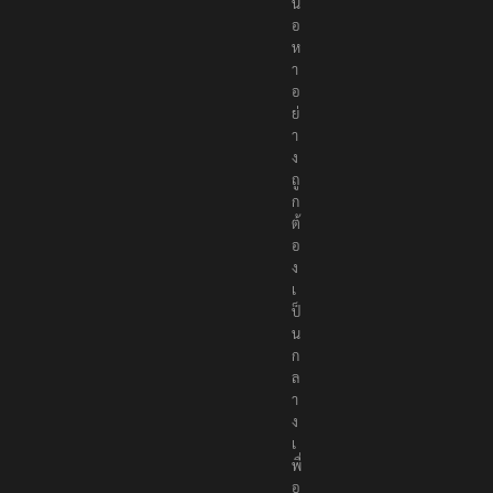
อ
ห
า
อ
ย่
า
ง
ถู
ก
ต้
อ
ง
เ
ป็
น
ก
ล
า
ง
เ
พื่
อ
สั