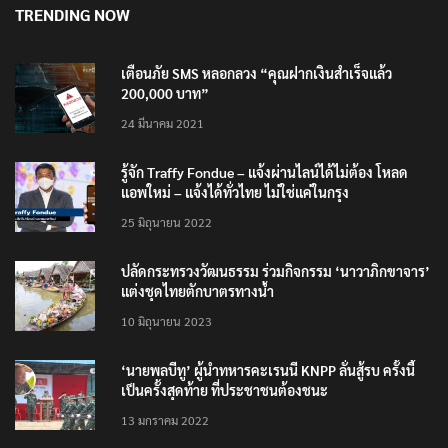
เตือนภัย SMS หลอกลวง “คุณฝากเงินสำเร็จแล้ว
200,000 บาท”
24 มีนาคม 2021
รู้จัก Traffy Fondue – แจ้งผ่านไลน์ได้ไม่ต้อง โหลด
แอพใหม่ – แจ้งได้ทั่วไทย ไม่ใช่แค่ในกรุง
25 มิถุนายน 2022
ปลัดกระทรวงวัฒนธรรม ร่วมกิจกรรม ‘นาวาภิกขาจาร’
แต่งชุดไทยตักบาตรทางน้ำ
10 มิถุนายน 2023
‘นายพลบีทู’ ผู้นำทหารคะเรนนี KNPP ลั่นสู้รบ ครั้งนี้
เป็นครั้งสุดท้าย ที่ประชาชนต้องชนะ
13 มกราคม 2022