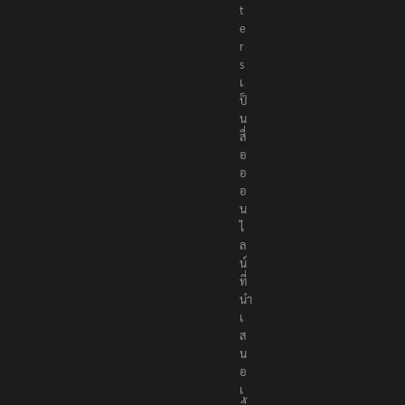
e
r
s
เ
ป็
น
สื่
อ
อ
อ
น
ไ
ล
น์
ที่
นำ
เ
ส
น
อ
เ
นื้