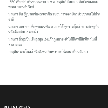
ชะลอ “แลนด์บริดจ์
นายกฯ ยัน รัฐบาลเข้มงวดเอาผิด ขบวนการออกบัตรประชาชน ให้ต่าง
ชาติ
นายกฯ เผย คกก.ศึกษาแผนพัฒนาภาคใต้ ดูความคุ้มค่าทางเศรษฐกิจ
หวังเชื่อมโยง 2 ชายฝั่ง
นายกฯ สั่งคุมปืนเข้มสูงสุด เร่งแก้กฎหมาย-ย้ำไม่มีใครมีสิทธิ์พกในที่
สาธารณะ
‘อนุทิน’ แจงโพสต์ “วิ่งหัวชนกำแพง” แค่ไว้สอน-เตือนตัวเอง
RECENT POSTS