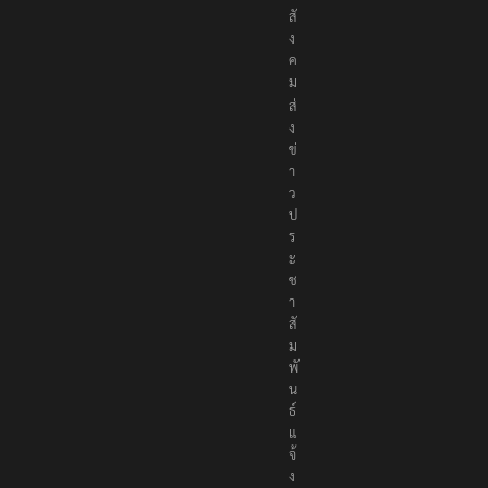
ง
ค
ม
ส่
ง
ข่
า
ว
ป
ร
ะ
ช
า
สั
ม
พั
น
ธ์
แ
จ้
ง
ห