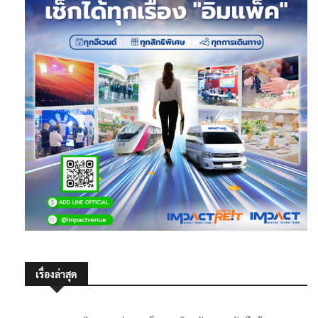
เรื่องล่าสุด
‘SEC Watch’ เดินขบวนล่าลายเซ็น ‘อนุทิน’ รับทราบบันทึกข้อตกลง