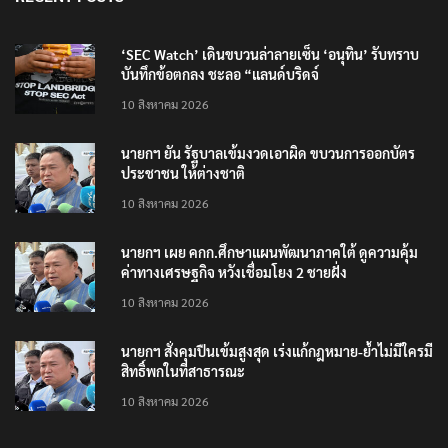
‘SEC Watch’ เดินขบวนล่าลายเซ็น ‘อนุทิน’ รับทราบ
บันทึกข้อตกลง ชะลอ “แลนด์บริดจ์
10 สิงหาคม 2026
นายกฯ ยัน รัฐบาลเข้มงวดเอาผิด ขบวนการออกบัตร
ประชาชน ให้ต่างชาติ
10 สิงหาคม 2026
นายกฯ เผย คกก.ศึกษาแผนพัฒนาภาคใต้ ดูความคุ้ม
ค่าทางเศรษฐกิจ หวังเชื่อมโยง 2 ชายฝั่ง
10 สิงหาคม 2026
นายกฯ สั่งคุมปืนเข้มสูงสุด เร่งแก้กฎหมาย-ย้ำไม่มีใครมี
สิทธิ์พกในที่สาธารณะ
10 สิงหาคม 2026
TRENDING NOW