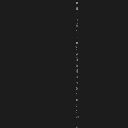
ม
า
ย
ข่
า
ว
ห
รื
อ
ติ
ด
ต่
อ
ก
อ
ง
บ
ร
ร
ณ
า
ธิ