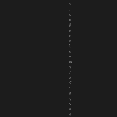
.
c
o
ติ
ด
ต่
อ
โ
ฆ
ษ
ณ
า
/
ส
นั
บ
ส
นุ
น
a
d
v