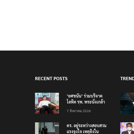
RECENT POSTS
TREN
‘ยศชนัน’ ร่วมบริจาค
โลหิต รพ. พระนั่งเกล้า
ช่วยเหยื่อเหตุ รร.
7 สิงหาคม 2026
เทพศิรินทร์ นนทบุรี
ตร. อยู่ระหว่างสอบสวน
แรงจูงใจ เหตุยิงใน