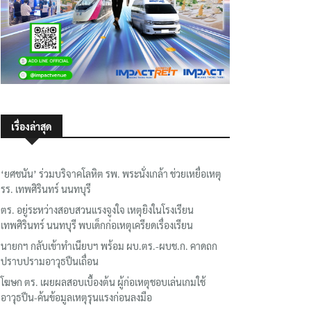
เรื่องล่าสุด
‘ยศชนัน’ ร่วมบริจาคโลหิต รพ. พระนั่งเกล้า ช่วยเหยื่อเหตุ
รร. เทพศิรินทร์ นนทบุรี
ตร. อยู่ระหว่างสอบสวนแรงจูงใจ เหตุยิงในโรงเรียน
เทพศิรินทร์ นนทบุรี พบเด็กก่อเหตุเครียดเรื่องเรียน
นายกฯ กลับเข้าทำเนียบฯ พร้อม ผบ.ตร.-ผบช.ก. คาดถก
ปราบปรามอาวุธปืนเถื่อน
โฆษก ตร. เผยผลสอบเบื้องต้น ผู้ก่อเหตุชอบเล่นเกมใช้
อาวุธปืน-ค้นข้อมูลเหตุรุนแรงก่อนลงมือ