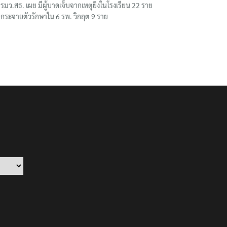
รมว.สธ. เผย มีผู้บาดเจ็บจากเหตุยิงในโรงเรียน 22 ราย
กระจายตัวรักษาใน 6 รพ. วิกฤต 9 ราย