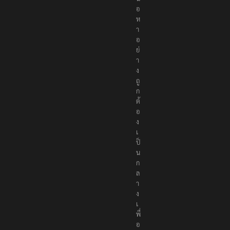
อ
ห
า
อ
ย่
า
ง
ถู
ก
ต้
อ
ง
เ
ป็
น
ก
ล
า
ง
เ
พื่
อ