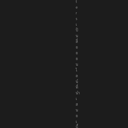
t
e
r
s
เ
ป็
น
สื่
อ
อ
อ
น
ไ
ล
น์
ที่
นำ
เ
ส
น
อ
เ
นื้