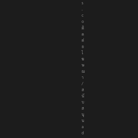
s
.
c
o
ติ
ด
ต่
อ
โ
ฆ
ษ
ณ
า
/
ส
นั
บ
ส
นุ
น
a
d