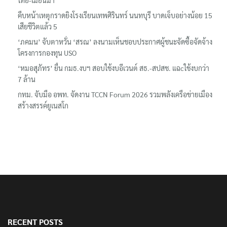
คืบหน้าเหตุกราดยิงโรงเรียนเทพศิรินทร์ นนทบุรี บาดเจ็บอย่างน้อย 15
เสียชีวิตแล้ว 5
‘ภคมน’ จับตาหวั่น ‘สรณ’ ลงนามเห็นชอบประกาศผู้ชนะจัดซื้อจัดจ้าง
โครงการกองทุน USO
‘หมอสุภัทร’ ยื่น กมธ.งบฯ สอบใช้งบอีเวนต์ สธ.-สปสช. แฉcใช้งบกว่า
7 ล้าน
กทม. จับมือ อพท. จัดงาน TCCN Forum 2026 รวมพลังเครือข่ายเมือง
สร้างสรรค์ยูเนสโก
RECENT POSTS