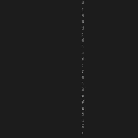
สั
ง
ค
ม
ส่
ง
ข่
า
ว
ป
ร
ะ
ช
า
สั
ม
พั
น
ธ์
แ
จ้
ง