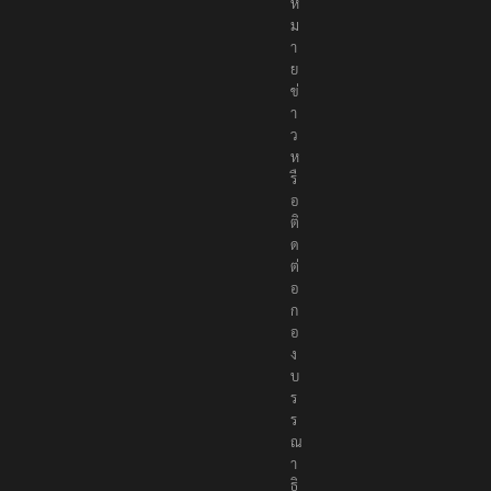
ห
ม
า
ย
ข่
า
ว
ห
รื
อ
ติ
ด
ต่
อ
ก
อ
ง
บ
ร
ร
ณ
า
ธิ