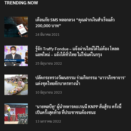
TRENDING NOW
เตือนภัย SMS หลอกลวง “คุณฝากเงินสำเร็จแล้ว
200,000 บาท”
24 มีนาคม 2021
รู้จัก Traffy Fondue – แจ้งผ่านไลน์ได้ไม่ต้อง โหลด
แอพใหม่ – แจ้งได้ทั่วไทย ไม่ใช่แค่ในกรุง
25 มิถุนายน 2022
ปลัดกระทรวงวัฒนธรรม ร่วมกิจกรรม ‘นาวาภิกขาจาร’
แต่งชุดไทยตักบาตรทางน้ำ
10 มิถุนายน 2023
‘นายพลบีทู’ ผู้นำทหารคะเรนนี KNPP ลั่นสู้รบ ครั้งนี้
เป็นครั้งสุดท้าย ที่ประชาชนต้องชนะ
13 มกราคม 2022