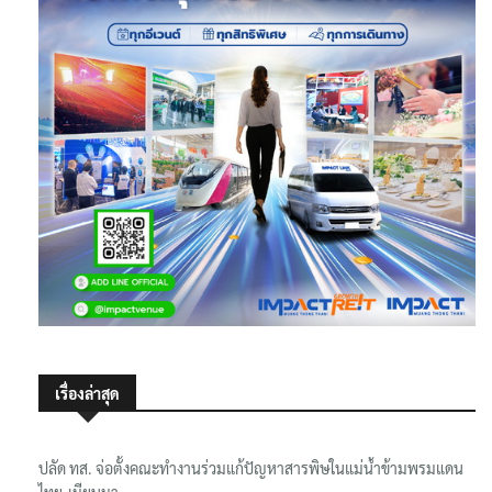
เรื่องล่าสุด
ปลัด ทส. จ่อตั้งคณะทำงานร่วมแก้ปัญหาสารพิษในแม่น้ำข้ามพรมแดน
ไทย-เมียนมา