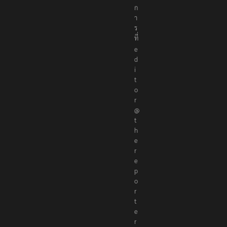
ก
า
ร
ที่
e
d
i
t
o
r
@
t
h
e
r
e
p
o
r
t
e
r