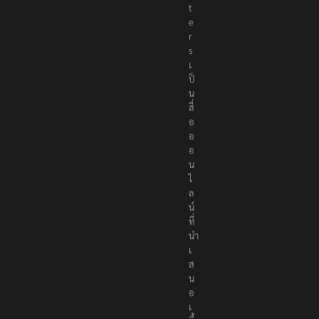
e
r
s
เ
ป็
น
สื่
อ
อ
อ
น
ไ
ล
น์
ที่
นำ
เ
ส
น
อ
เ
นื้