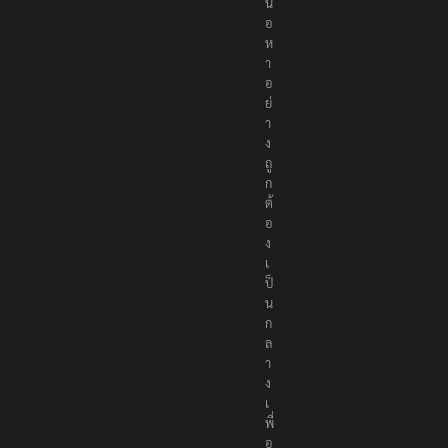
อ
ห
า
อ
ย่
า
ง
ถู
ก
ต้
อ
ง
เ
ป็
น
ก
ล
า
ง
เ
พื่
อ
สั