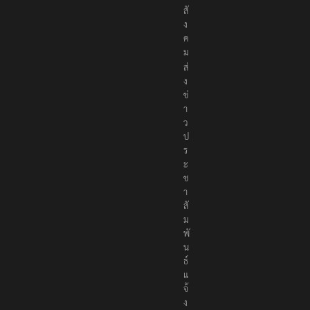
ง
ค
ม
ส่
ง
ข่
า
ว
ป
ร
ะ
ช
า
สั
ม
พั
น
ธ์
แ
จ้
ง
ห