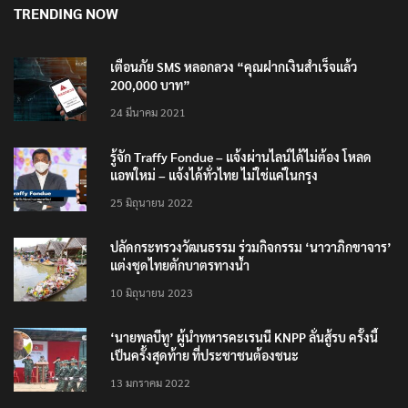
เตือนภัย SMS หลอกลวง “คุณฝากเงินสำเร็จแล้ว
200,000 บาท”
24 มีนาคม 2021
รู้จัก Traffy Fondue – แจ้งผ่านไลน์ได้ไม่ต้อง โหลด
แอพใหม่ – แจ้งได้ทั่วไทย ไม่ใช่แค่ในกรุง
25 มิถุนายน 2022
ปลัดกระทรวงวัฒนธรรม ร่วมกิจกรรม ‘นาวาภิกขาจาร’
แต่งชุดไทยตักบาตรทางน้ำ
10 มิถุนายน 2023
‘นายพลบีทู’ ผู้นำทหารคะเรนนี KNPP ลั่นสู้รบ ครั้งนี้
เป็นครั้งสุดท้าย ที่ประชาชนต้องชนะ
13 มกราคม 2022