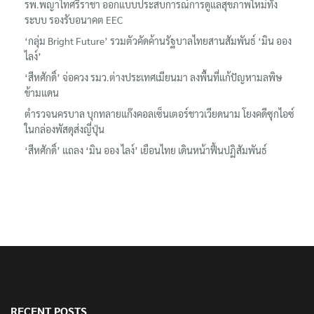
ระบบ รองรับอนาคต EEC
‘กลุ่ม Bright Future’ รวมตัวคัดค้านรัฐบาลไทยสานสัมพันธ์ ‘มิน ออง
ไลง์’
‘สีหศักดิ์’ จ่อควง รมว.ต่างประเทศเมียนมา ลงพื้นที่แก้ปัญหามลพิษ
ข้ามแดน
ตำรวจนครบาล บุกทลายแก๊งคอลเซ็นเตอร์ชาวเวียดนาม โยงคดีซุกไอซ์
ในกล่องพัสดุส่งญี่ปุ่น
‘สีหศักดิ์’ แถลง ‘มิน ออง ไลง์’ เยือนไทย เดินหน้าฟื้นปฏิสัมพันธ์
RECENT POSTS