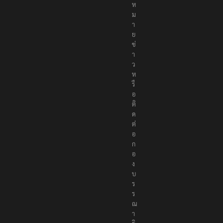
ม
า
ย
ข่
า
ว
ห
รื
อ
ติ
ด
ต่
อ
ก
อ
ง
บ
ร
ร
ณ
า
ธิ