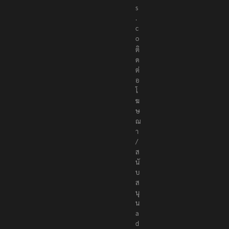
.
c
o
ติ
ด
ต่
อ
โ
ฆ
ษ
ณ
า
/
ส
นั
บ
ส
นุ
น
a
d
v