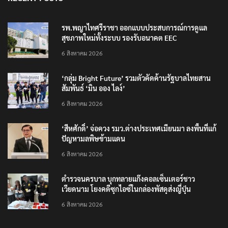
รพ.พญาไทศรีราชา ออกแบบประสบการณ์การดูแล
สุขภาพใหม่ทั้งระบบ รองรับอนาคต EEC
6 สิงหาคม 2026
‘กลุ่ม Bright Future’ รวมตัวคัดค้านรัฐบาลไทยสาน
สัมพันธ์ ‘มิน ออง ไลง์’
6 สิงหาคม 2026
‘สีหศักดิ์’ จ่อควง รมว.ต่างประเทศเมียนมา ลงพื้นที่แก้
ปัญหามลพิษข้ามแดน
6 สิงหาคม 2026
ตำรวจนครบาล บุกทลายแก๊งคอลเซ็นเตอร์ชาว
เวียดนาม โยงคดีซุกไอซ์ในกล่องพัสดุส่งญี่ปุ่น
6 สิงหาคม 2026
TRENDING NOW