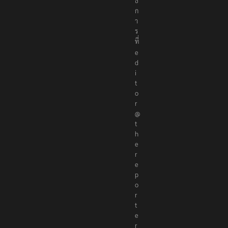
ก
า
ร
ที่
e
d
i
t
o
r
@
t
h
e
r
e
p
o
r
t
e
r
s