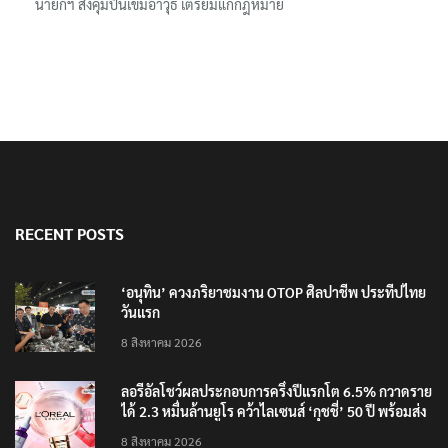
กระสุนเข้าจุดสำคัญทั้งหมด
นายกฯ สั่งคุมปืนเข้มอาวุธ เตรียมแก้กฎหมาย
RECENT POSTS
‘อนุทิน’ ควงภริยาชมงาน OTOP ศิลปาชีพ ประทีปไทย
วันแรก
8 สิงหาคม 2026
ลอรีอัลโชว์ผลประกอบการครึ่งปีแรกโต 6.5% กวาดราย