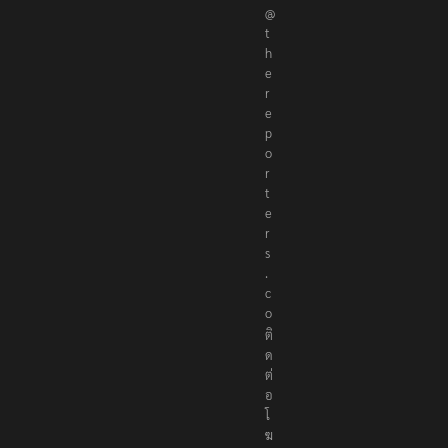
o
r
@
t
h
e
r
e
p
o
r
t
e
r
s
.
c
o
ติ
ด
ต่
อ