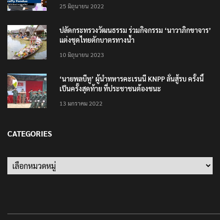
รู้จัก Traffy Fondue – แจ้งผ่านไลน์ได้ไม่ต้อง โหลด
แอพใหม่ – แจ้งได้ทั่วไทย ไม่ใช่แค่ในกรุง
25 มิถุนายน 2022
ปลัดกระทรวงวัฒนธรรม ร่วมกิจกรรม ‘นาวาภิกขาจาร’
แต่งชุดไทยตักบาตรทางน้ำ
10 มิถุนายน 2023
‘นายพลบีทู’ ผู้นำทหารคะเรนนี KNPP ลั่นสู้รบ ครั้งนี้
เป็นครั้งสุดท้าย ที่ประชาชนต้องชนะ
13 มกราคม 2022
CATEGORIES
Categories