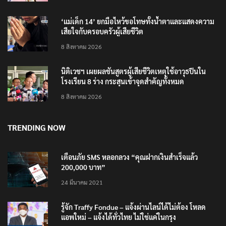
ได้ 2.3 หมื่นล้านยูโร คว้าไลเซนส์ ‘กุชชี่’ 50 ปี พร้อมส่ง
4 แบรนด์ใหม่บุกตลาดไทย
8 สิงหาคม 2026
‘แม่เด็ก 14’ ยกมือไหว้ขอโทษทั้งน้ำตาและแสดงความ
เสียใจกับครอบครัวผู้เสียชีวิต
8 สิงหาคม 2026
นิติเวชฯ เผยผลชันสูตรผู้เสียชีวิตเหตุใช้อาวุธปืนใน
โรงเรียน 8 ร่าง กระสุนเข้าจุดสำคัญทั้งหมด
8 สิงหาคม 2026
TRENDING NOW
เตือนภัย SMS หลอกลวง “คุณฝากเงินสำเร็จแล้ว
200,000 บาท”
24 มีนาคม 2021