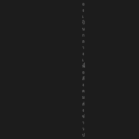
ก
ต้
อ
ง
เ
ป็
น
ก
ล
า
ง
เ
พื่
อ
สั
ง
ค
ม
ส่
ง
ข่
า