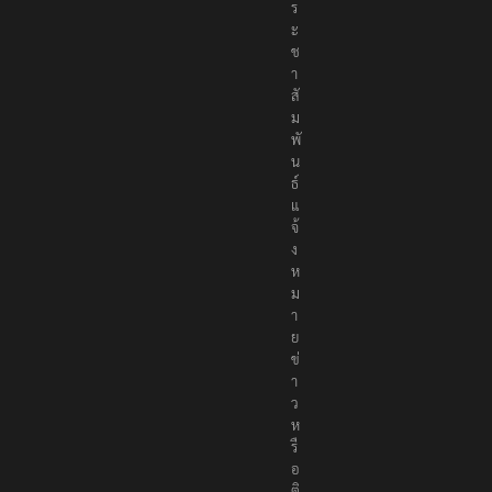
ว
ป
ร
ะ
ช
า
สั
ม
พั
น
ธ์
แ
จ้
ง
ห
ม
า
ย
ข่
า
ว
ห