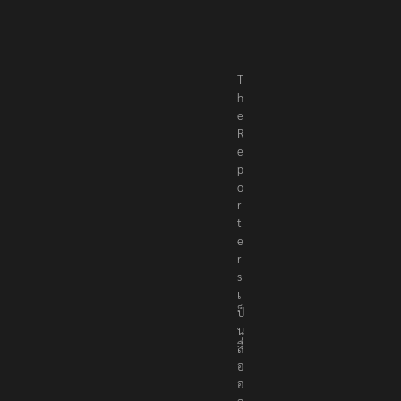
T
h
e
R
e
p
o
r
t
e
r
s
เ
ป็
น
สื่