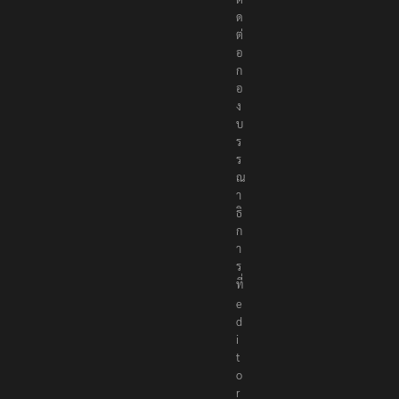
รื
อ
ติ
ด
ต่
อ
ก
อ
ง
บ
ร
ร
ณ
า
ธิ
ก
า
ร
ที่
e
d
i
t