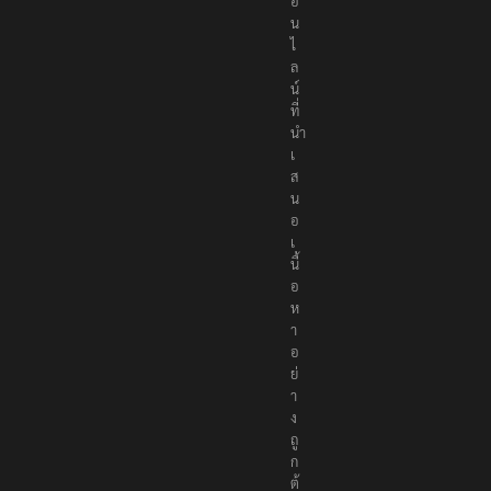
อ
อ
อ
น
ไ
ล
น์
ที่
นำ
เ
ส
น
อ
เ
นื้
อ
ห
า
อ
ย่
า
ง
ถู