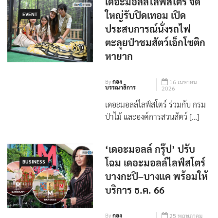
เดอะมอลล์ไลฟ์สโตร์ จัด
ใหญ่รับปิดเทอม เปิด
EVENT
ประสบการณ์นั่งรถไฟ
ตะลุยป่าชมสัตว์เอ็กโซติก
หายาก
By
กอง
16 เมษายน
บรรณาธิการ
2026
เดอะมอลล์ไลฟ์สโตร์ ร่วมกับ กรม
ป่าไม้ และองค์การสวนสัตว์ […]
‘เดอะมอลล์ กรุ๊ป’ ปรับ
โฉม เดอะมอลล์ไลฟ์สโตร์
BUSINESS
บางกะปิ–บางแค พร้อมให้
บริการ ธ.ค. 66