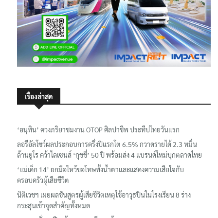
เรื่องล่าสุด
‘อนุทิน’ ควงภริยาชมงาน OTOP ศิลปาชีพ ประทีปไทยวันแรก
ลอรีอัลโชว์ผลประกอบการครึ่งปีแรกโต 6.5% กวาดรายได้ 2.3 หมื่น
ล้านยูโร คว้าไลเซนส์ ‘กุชชี่’ 50 ปี พร้อมส่ง 4 แบรนด์ใหม่บุกตลาดไทย
‘แม่เด็ก 14’ ยกมือไหว้ขอโทษทั้งน้ำตาและแสดงความเสียใจกับ
ครอบครัวผู้เสียชีวิต
นิติเวชฯ เผยผลชันสูตรผู้เสียชีวิตเหตุใช้อาวุธปืนในโรงเรียน 8 ร่าง