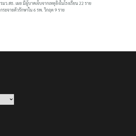
รมว.สธ. เผย มีผู้บาดเจ็บจากเหตุยิงในโรงเรียน 22 ราย
กระจายตัวรักษาใน 6 รพ. วิกฤต 9 ราย