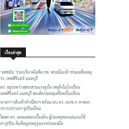
เรื่องล่าสุด
‘ยศชนัน’ ร่วมบริจาคโลหิต รพ. พระนั่งเกล้า ช่วยเหยื่อเหตุ
รร. เทพศิรินทร์ นนทบุรี
ตร. อยู่ระหว่างสอบสวนแรงจูงใจ เหตุยิงในโรงเรียน
เทพศิรินทร์ นนทบุรี พบเด็กก่อเหตุเครียดเรื่องเรียน
นายกฯ กลับเข้าทำเนียบฯ พร้อม ผบ.ตร.-ผบช.ก. คาดถก
ปราบปรามอาวุธปืนเถื่อน
โฆษก ตร. เผยผลสอบเบื้องต้น ผู้ก่อเหตุชอบเล่นเกมใช้
อาวุธปืน-ค้นข้อมูลเหตุรุนแรงก่อนลงมือ