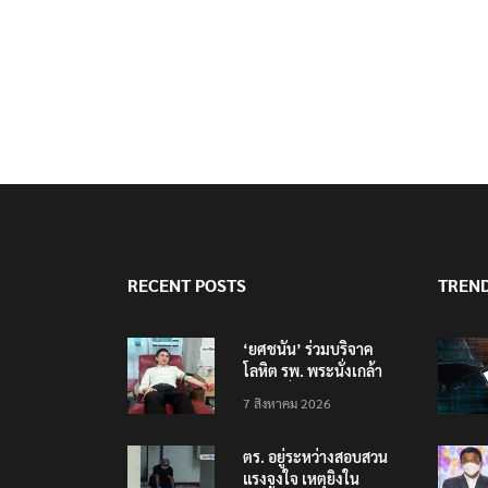
RECENT POSTS
TREN
‘ยศชนัน’ ร่วมบริจาค
โลหิต รพ. พระนั่งเกล้า
ช่วยเหยื่อเหตุ รร.
7 สิงหาคม 2026
เทพศิรินทร์ นนทบุรี
ตร. อยู่ระหว่างสอบสวน
แรงจูงใจ เหตุยิงใน