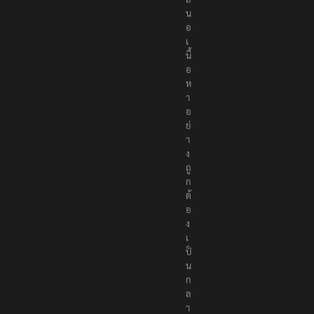
ส
น
อ
เ
นื้
อ
ห
า
อ
ย่
า
ง
ถู
ก
ต้
อ
ง
เ
ป็
น
ก
ล