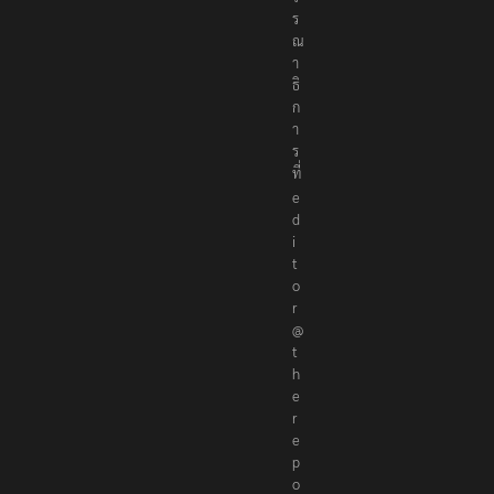
ร
ร
ณ
า
ธิ
ก
า
ร
ที่
e
d
i
t
o
r
@
t
h
e
r
e
p