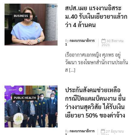
สปส.เผย แรงงานอิสระ
ม.40 รับเงินเยียวยาแล้วก
BUSINESS
ว่า 4 ล้านคน
By
กองบรรณาธิการ
30 สิงหาคม
1
2021
เรืออากาศเอกหญิง ศุภพร อยู่
วัฒนา รองโฆษกสำนักงานประกัน
ส […]
ประกันสังคมช่วยเหลือ
กรณีปิดแคมป์คนงาน ยื่น
PUBLIC HEALTH
ว่างงานสุดวิสัย ได้รับเงิน
เยียวยา 50% ของค่าจ้าง