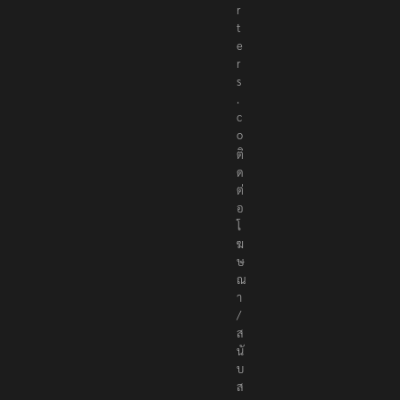
o
r
t
e
r
s
.
c
o
ติ
ด
ต่
อ
โ
ฆ
ษ
ณ
า
/
ส
นั
บ