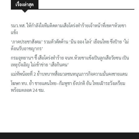
เรื่องล่าสุด
รมว.ทส. ให้กำลังใจทีมติดตามเสือโคร่งทำร้ายเจ้าหน้าที่เขตฯห้วยขา
แข้ง
‘ภาคประชาสังคม’ รวมตัวคัดค้าน ‘มิน ออง ไลง์’ เยือนไทย ขึงป้าย ‘ไม่
ต้อนรับอาชญากร’
กรมอุทยานฯ ชี้ เสือโคร่งทำร้าย จนท.ห้วยขาแข้งเป็นลูกเสือวัยซน เป็น
เหตุบังเอิญ ไม่เข้าข่าย ‘เสือกินคน’
แม่ทัพน้อยที่ 2 ย้ำบทบาทสื่อมวลชนหนุนภารกิจความมั่นคงชายแดน
โฆษก ทบ. ย้ำ ชายแดนไทย–กัมพูชา ยังปกติ ยัน ไทยเฝ้าระวังเตรียม
พร้อมตลอด 24 ชม.