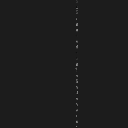
น
ธ์
แ
จ้
ง
ห
ม
า
ย
ข่
า
ว
ห
รื
อ
ติ
ด
ต่
อ
ก
อ
ง
บ