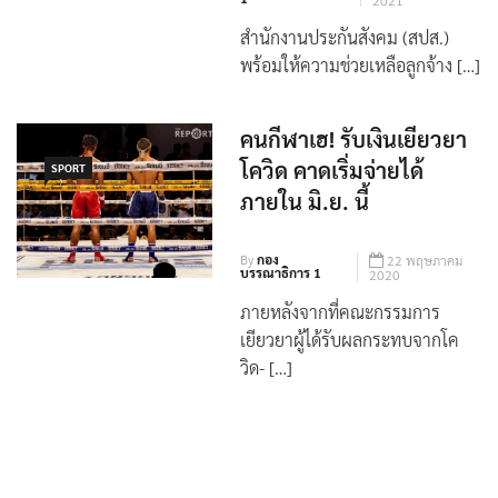
By
กองบรรณาธิการ
27 มิถุนายน
1
2021
สำนักงานประกันสังคม (สปส.)
พร้อมให้ความช่วยเหลือลูกจ้าง […]
คนกีฬาเฮ! รับเงินเยียวยา
โควิด คาดเริ่มจ่ายได้
SPORT
ภายใน มิ.ย. นี้
By
กอง
22 พฤษภาคม
บรรณาธิการ 1
2020
ภายหลังจากที่คณะกรรมการ
เยียวยาผู้ได้รับผลกระทบจากโค
วิด- […]