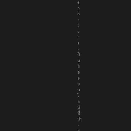
R
e
p
o
r
t
e
r
s
เ
ป็
น
สื่
อ
อ
อ
น
ไ
ล
น์
ที่
นำ
เ