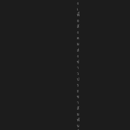
า
ง
เ
พื่
อ
สั
ง
ค
ม
ส่
ง
ข่
า
ว
ป
ร
ะ
ช
า
สั
ม
พั