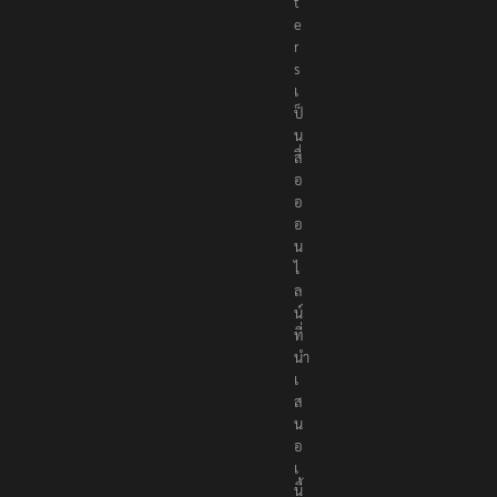
o
r
t
e
r
s
เ
ป็
น
สื่
อ
อ
อ
น
ไ
ล
น์
ที่
นำ
เ
ส
น
อ