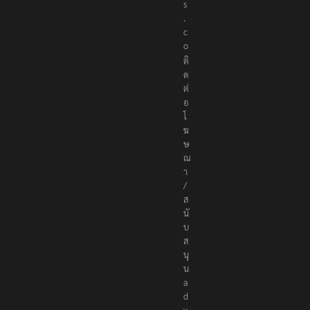
e
r
s
.
c
o
ติ
ด
ต่
อ
โ
ฆ
ษ
ณ
า
/
ส
นั
บ
ส
นุ
น