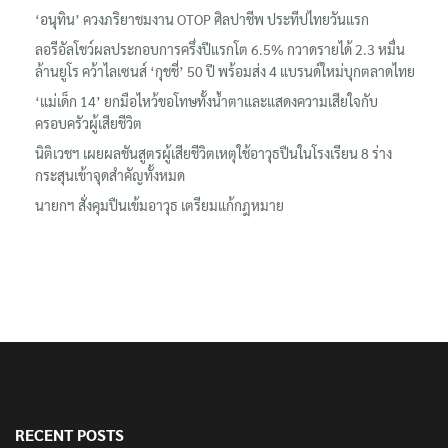
‘อนุทิน’ ควงภริยาชมงาน OTOP ศิลปาชีพ ประทีปไทยวันแรก
ลอรีอัลโชว์ผลประกอบการครึ่งปีแรกโต 6.5% กวาดรายได้ 2.3 หมื่น
ล้านยูโร คว้าไลเซนส์ ‘กุชชี่’ 50 ปี พร้อมส่ง 4 แบรนด์ใหม่บุกตลาดไทย
‘แม่เด็ก 14’ ยกมือไหว้ขอโทษทั้งน้ำตาและแสดงความเสียใจกับ
ครอบครัวผู้เสียชีวิต
นิติเวชฯ เผยผลชันสูตรผู้เสียชีวิตเหตุใช้อาวุธปืนในโรงเรียน 8 ร่าง
กระสุนเข้าจุดสำคัญทั้งหมด
นายกฯ สั่งคุมปืนเข้มอาวุธ เตรียมแก้กฎหมาย