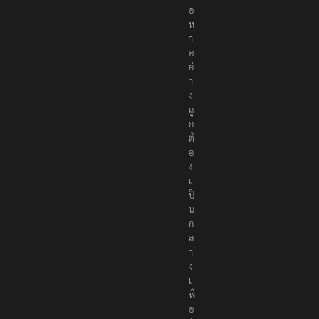
เ
นื้
อ
ห
า
อ
ย่
า
ง
ถู
ก
ต้
อ
ง
เ
ป็
น
ก
ล
า
ง
เ