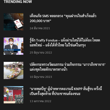
TRENDING NOW
เตือนภัย SMS หลอกลวง “คุณฝากเงินสำเร็จแล้ว
200,000 บาท”
24 มีนาคม 2021
รู้จัก Traffy Fondue – แจ้งผ่านไลน์ได้ไม่ต้อง โหลด
แอพใหม่ – แจ้งได้ทั่วไทย ไม่ใช่แค่ในกรุง
25 มิถุนายน 2022
ปลัดกระทรวงวัฒนธรรม ร่วมกิจกรรม ‘นาวาภิกขาจาร’
แต่งชุดไทยตักบาตรทางน้ำ
10 มิถุนายน 2023
‘นายพลบีทู’ ผู้นำทหารคะเรนนี KNPP ลั่นสู้รบ ครั้งนี้
เป็นครั้งสุดท้าย ที่ประชาชนต้องชนะ