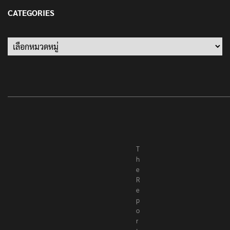
13 มกราคม 2022
CATEGORIES
Categories
T
h
e
R
e
p