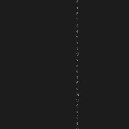
พื่
อ
สั
ง
ค
ม
ส่
ง
ข่
า
ว
ป
ร
ะ
ช
า
สั
ม
พั
น
ธ์
แ