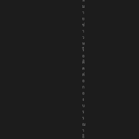
จ้
ง
ห
ม
า
ย
ข่
า
ว
ห
รื
อ
ติ
ด
ต่
อ
ก
อ
ง
บ
ร
ร
ณ