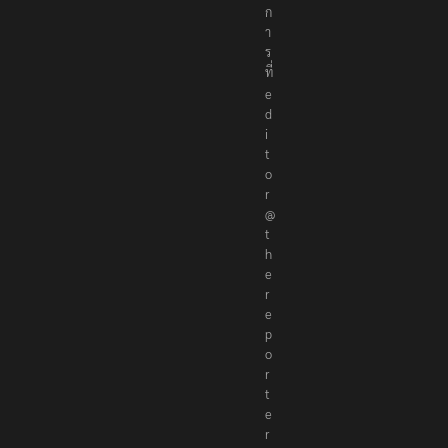
า
ธิ
ก
า
ร
ที่
e
d
i
t
o
r
@
t
h
e
r
e
p
o
r
t