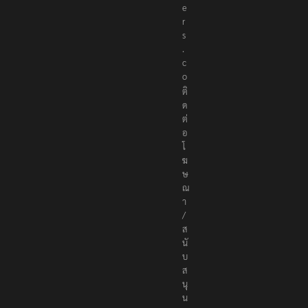
t
e
r
s
.
c
o
ติ
ด
ต่
อ
โ
ฆ
ษ
ณ
า
/
ส
นั
บ
ส
นุ