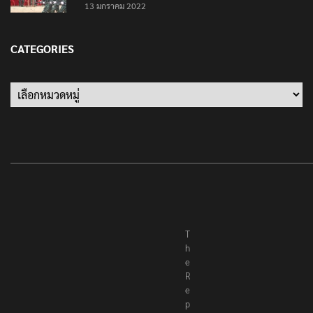
13 มกราคม 2022
CATEGORIES
Categories
T
h
e
R
e