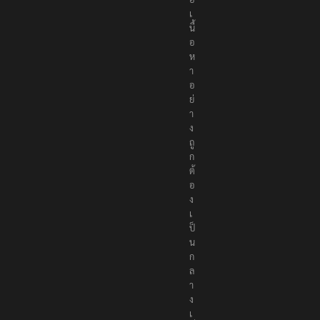
อ
เ
นื้
อ
ห
า
อ
ย่
า
ง
ถู
ก
ต้
อ
ง
เ
ป็
น
ก
ล
า
ง