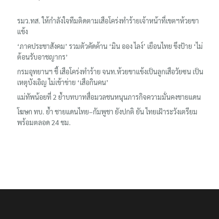
รมว.ทส. ให้กำลังใจทีมติดตามเสือโคร่งทำร้ายเจ้าหน้าที่เขตฯห้วยขา
แข้ง
‘ภาคประชาสังคม’ รวมตัวคัดค้าน ‘มิน ออง ไลง์’ เยือนไทย ขึงป้าย ‘ไม่
ต้อนรับอาชญากร’
กรมอุทยานฯ ชี้ เสือโคร่งทำร้าย จนท.ห้วยขาแข้งเป็นลูกเสือวัยซน เป็น
เหตุบังเอิญ ไม่เข้าข่าย ‘เสือกินคน’
แม่ทัพน้อยที่ 2 ย้ำบทบาทสื่อมวลชนหนุนภารกิจความมั่นคงชายแดน
โฆษก ทบ. ย้ำ ชายแดนไทย–กัมพูชา ยังปกติ ยัน ไทยเฝ้าระวังเตรียม
พร้อมตลอด 24 ชม.