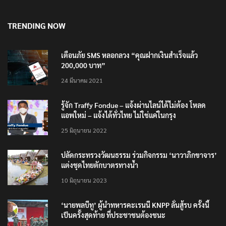
6 สิงหาคม 2026
TRENDING NOW
เตือนภัย SMS หลอกลวง “คุณฝากเงินสำเร็จแล้ว
200,000 บาท”
24 มีนาคม 2021
รู้จัก Traffy Fondue – แจ้งผ่านไลน์ได้ไม่ต้อง โหลด
แอพใหม่ – แจ้งได้ทั่วไทย ไม่ใช่แค่ในกรุง
25 มิถุนายน 2022
ปลัดกระทรวงวัฒนธรรม ร่วมกิจกรรม ‘นาวาภิกขาจาร’
แต่งชุดไทยตักบาตรทางน้ำ
10 มิถุนายน 2023
‘นายพลบีทู’ ผู้นำทหารคะเรนนี KNPP ลั่นสู้รบ ครั้งนี้
เป็นครั้งสุดท้าย ที่ประชาชนต้องชนะ