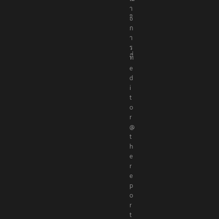
ณ
า
ธิ
ก
า
ร
ที่
e
d
i
t
o
r
@
t
h
e
r
e
p
o
r