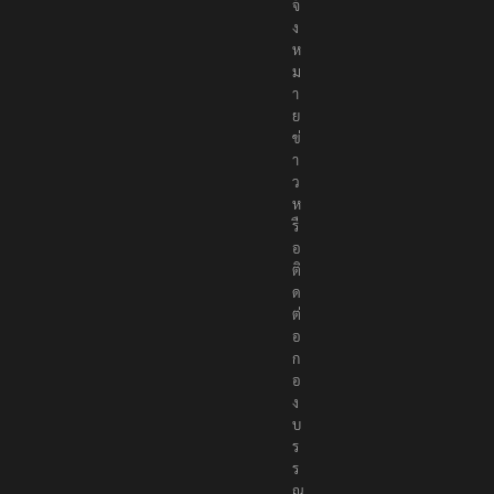
แ
จ้
ง
ห
ม
า
ย
ข่
า
ว
ห
รื
อ
ติ
ด
ต่
อ
ก
อ
ง
บ
ร
ร