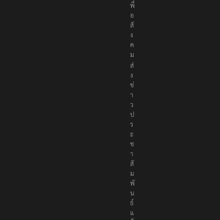
เ
พื่
อ
สั
ง
ค
ม
ส่
ง
ข่
า
ว
ป
ร
ะ
ช
า
สั
ม
พั
น
ธ์