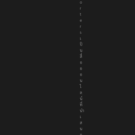
p
o
r
t
e
r
s
เ
ป็
น
สื่
อ
อ
อ
น
ไ
ล
น์
ที่
นำ
เ
ส
น