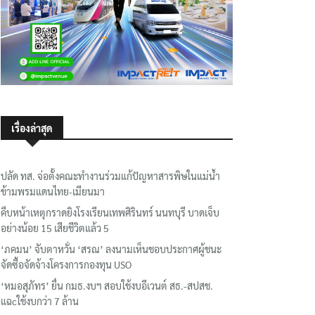
เรื่องล่าสุด
ปลัด ทส. จ่อตั้งคณะทำงานร่วมแก้ปัญหาสารพิษในแม่น้ำ
ข้ามพรมแดนไทย-เมียนมา
คืบหน้าเหตุกราดยิงโรงเรียนเทพศิรินทร์ นนทบุรี บาดเจ็บ
อย่างน้อย 15 เสียชีวิตแล้ว 5
‘ภคมน’ จับตาหวั่น ‘สรณ’ ลงนามเห็นชอบประกาศผู้ชนะ
จัดซื้อจัดจ้างโครงการกองทุน USO
‘หมอสุภัทร’ ยื่น กมธ.งบฯ สอบใช้งบอีเวนต์ สธ.-สปสช.
แฉcใช้งบกว่า 7 ล้าน