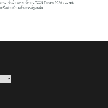
กทม. จับมือ อพท. จัดงาน TCCN Forum 2026 รวมพลัง
เครือข่ายเมืองสร้างสรรค์ยูเนสโก