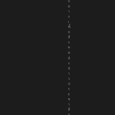
ง
เ
พื่
อ
สั
ง
ค
ม
ส่
ง
ข่
า
ว
ป
ร
ะ
ช
า
สั
ม
พั
น
ธ์