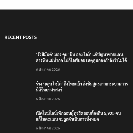
RECENT POSTS
‘รังสิมันต์’ มอง คุย ‘มิน ออง ไลง์’ แก้ปัญหาชายแดน-
สารพิษแม่น้ำกก ไปก็ไลฟ์บอย เหตุคุมกองกำลังว้าไม่ได้
6 สิงหาคม 2026
ร่าง ‘ฮลุน โซโล่’ ถึงไทยแล้ว ส่งชันสูตรตามกระบวนการ
นิติวิทยาศาสตร์
6 สิงหาคม 2026
เปิดไทม์ไลน์เพิกถอนผู้ทุจริตสอบท้องถิ่น 5,925 คน
แก้ไขคะแนน จะถูกดำเนินการทั้งหมด
6 สิงหาคม 2026
‘AIS’ คว้า 2 รางวัลใหญ่เวที Brand Inside Awards
2026 ชูความสำเร็จพัฒนาโครงสร้างพื้นฐานดิจิทัลและ