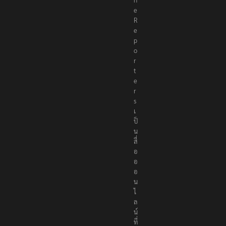
e
p
o
r
t
e
r
s
เ
ป็
น
สื่
อ
อ
อ
น
ไ
ล
น์
ที่
นำ
เ
ส