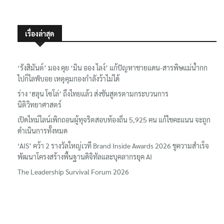
เรื่องล่าสุด
‘รังสิมันต์’ มอง คุย ‘มิน ออง ไลง์’ แก้ปัญหาชายแดน-สารพิษแม่น้ำกก
ไปก็ไลฟ์บอย เหตุคุมกองกำลังว้าไม่ได้
ร่าง ‘ฮลุน โซโล่’ ถึงไทยแล้ว ส่งชันสูตรตามกระบวนการ
นิติวิทยาศาสตร์
เปิดไทม์ไลน์เพิกถอนผู้ทุจริตสอบท้องถิ่น 5,925 คน แก้ไขคะแนน จะถูก
ดำเนินการทั้งหมด
‘AIS’ คว้า 2 รางวัลใหญ่เวที Brand Inside Awards 2026 ชูความสำเร็จ
พัฒนาโครงสร้างพื้นฐานดิจิทัลและบุคลากรยุค AI
The Leadership Survival Forum 2026