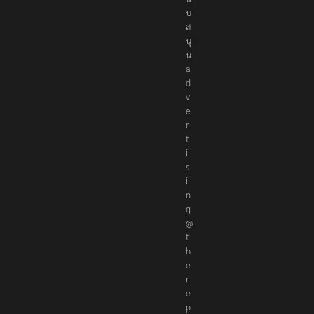
น
a
d
v
e
r
t
i
s
i
n
g
@
t
h
e
r
e
p
o
r
t