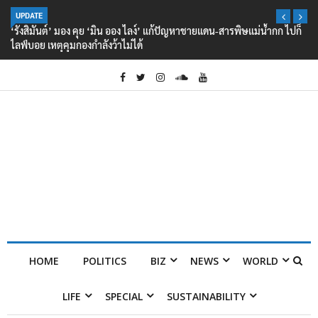
UPDATE
‘รังสิมันต์’ มอง คุย ‘มิน ออง ไลง์’ แก้ปัญหาชายแดน-สารพิษแม่น้ำกก ไปก็
ไลฟ์บอย เหตุคุมกองกำลังว้าไม่ได้
HOME
POLITICS
BIZ
NEWS
WORLD
LIFE
SPECIAL
SUSTAINABILITY
Home
Posts tagged เกณิกา อุ่นจิตร์