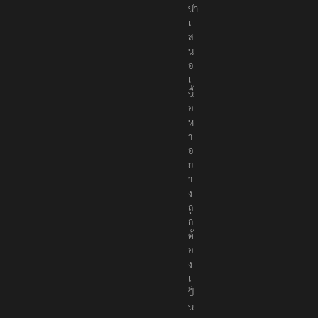
น
อ
เ
นื้
อ
ห
า
อ
ย่
า
ง
ถู
ก
ต้
อ
ง
เ
ป็
น
ก
ล
า