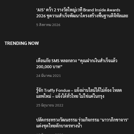
บุคลากรยุค AI
5 สิงหาคม 2026
TRENDING NOW
เตือนภัย SMS หลอกลวง “คุณฝากเงินสำเร็จแล้ว
200,000 บาท”
24 มีนาคม 2021
รู้จัก Traffy Fondue – แจ้งผ่านไลน์ได้ไม่ต้อง โหลด
แอพใหม่ – แจ้งได้ทั่วไทย ไม่ใช่แค่ในกรุง
25 มิถุนายน 2022
ปลัดกระทรวงวัฒนธรรม ร่วมกิจกรรม ‘นาวาภิกขาจาร’
แต่งชุดไทยตักบาตรทางน้ำ
10 มิถุนายน 2023
‘นายพลบีทู’ ผู้นำทหารคะเรนนี KNPP ลั่นสู้รบ ครั้งนี้