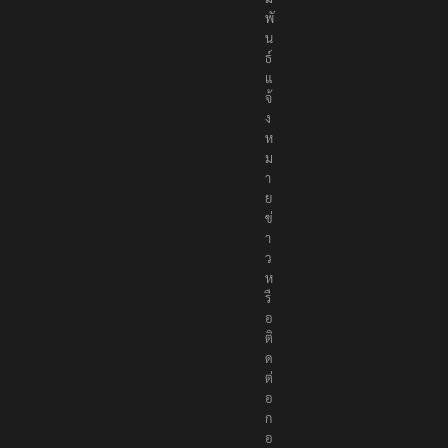
แ
จ้
ง
ห
ม
า
ย
ข่
า
ว
ห
รื
อ
ติ
ด
ต่
อ
ก
อ
ง
บ
ร