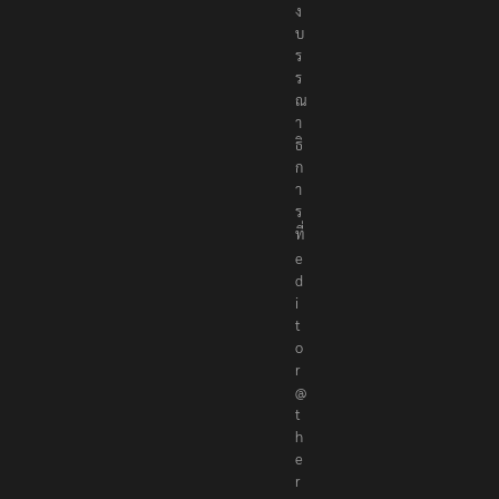
ร
ณ
า
ธิ
ก
า
ร
ที่
e
d
i
t
o
r
@
t
h
e
r
e
p
o