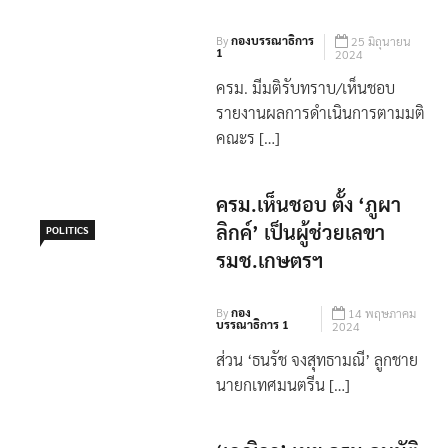
ครม. มีมติรับทราบ/เห็นชอบ
รายงานผลการดำเนินการตามมติ
คณะร […]
ครม.เห็นชอบ ตั้ง ‘ภูผา
ลิกค์’ เป็นผู้ช่วยเลขา
POLITICS
รมช.เกษตรฯ
By
กอง
14 พฤษภาคม
บรรณาธิการ 1
2024
ส่วน ‘ธนรัช จงสุทธามณี’ ลูกชาย
นายกเทศมนตรีน […]
‘เกณิกา’ เผย ครม.อนุมัติ
การขยายระยะเวลายกเว้น
POLITICS