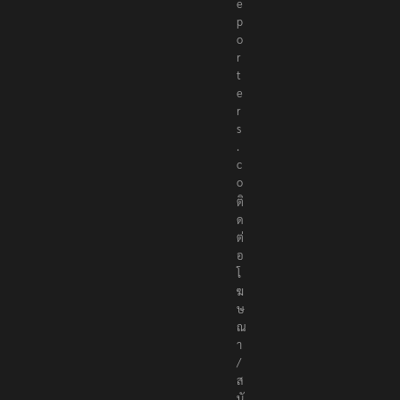
r
t
e
r
s
.
c
o
ติ
ด
ต่
อ
โ
ฆ
ษ
ณ
า
/
ส
นั
บ
ส
นุ