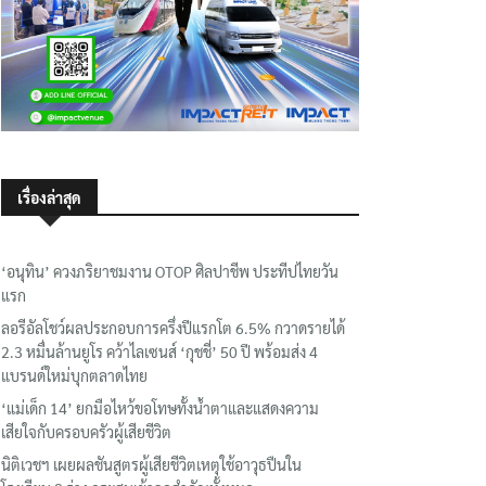
เรื่องล่าสุด
‘อนุทิน’ ควงภริยาชมงาน OTOP ศิลปาชีพ ประทีปไทยวัน
แรก
ลอรีอัลโชว์ผลประกอบการครึ่งปีแรกโต 6.5% กวาดรายได้
2.3 หมื่นล้านยูโร คว้าไลเซนส์ ‘กุชชี่’ 50 ปี พร้อมส่ง 4
แบรนด์ใหม่บุกตลาดไทย
‘แม่เด็ก 14’ ยกมือไหว้ขอโทษทั้งน้ำตาและแสดงความ
เสียใจกับครอบครัวผู้เสียชีวิต
นิติเวชฯ เผยผลชันสูตรผู้เสียชีวิตเหตุใช้อาวุธปืนใน