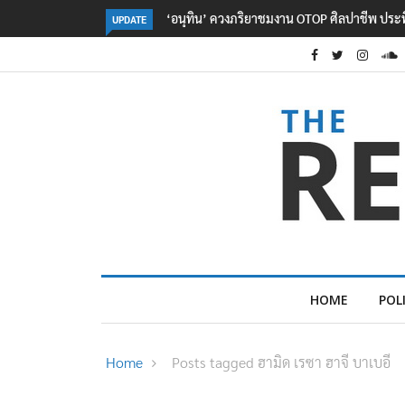
าชมงาน OTOP ศิลปาชีพ ประทีปไทยวันแรก
ลอรีอัลโชว์ผลประกอบการครึ่งปีแรกโ
UPDATE
2.3 หมื่นล้านยูโร คว้าไลเซนส์ ‘กุชชี่’
ใหม่บุกตลาดไทย
HOME
POL
Home
Posts tagged ฮามิด เรซา ฮาจี บาเบอี