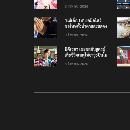
รายได้ 2.3 หมื่นล้านยูโร
8 สิงหาคม 2026
คว้าไลเซนส์ ‘กุชชี่’ 50 ปี
พร้อมส่ง 4 แบรนด์ใหม่บุก
‘แม่เด็ก 14’ ยกมือไหว้
ตลาดไทย
ขอโทษทั้งน้ำตาและแสดง
ความเสียใจกับครอบครัวผู้
8 สิงหาคม 2026
เสียชีวิต
นิติเวชฯ เผยผลชันสูตรผู้
เสียชีวิตเหตุใช้อาวุธปืนใน
โรงเรียน 8 ร่าง กระสุนเข้า
8 สิงหาคม 2026
จุดสำคัญทั้งหมด