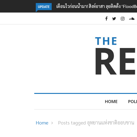
า! สิงห์อาสา ลุยติดตั้ง ‘FloodBoy’ 10 จุด
ปลัด ทส. จ่อตั้งคณะทำงานร่วมแก้ปัญ
UPDATE
ข้ามพรมแดนไทย-เมียนมา
HOME
POL
Home
Posts tagged อุทยานแห่งชาติออบขาน