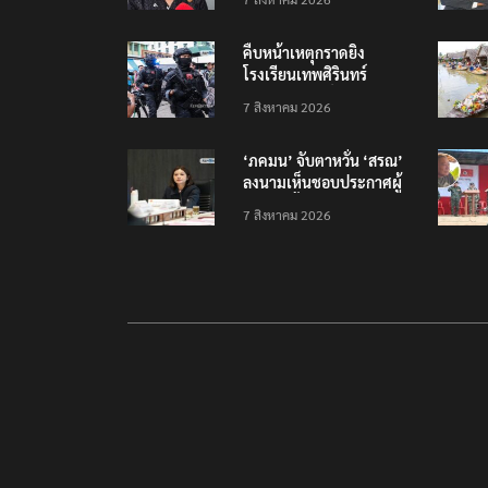
ไทย-เมียนมา
คืบหน้าเหตุกราดยิง
โรงเรียนเทพศิรินทร์
นนทบุรี บาดเจ็บอย่างน้อย
7 สิงหาคม 2026
15 เสียชีวิตแล้ว 5
‘ภคมน’ จับตาหวั่น ‘สรณ’
ลงนามเห็นชอบประกาศผู้
ชนะจัดซื้อจัดจ้าง
7 สิงหาคม 2026
โครงการกองทุน USO