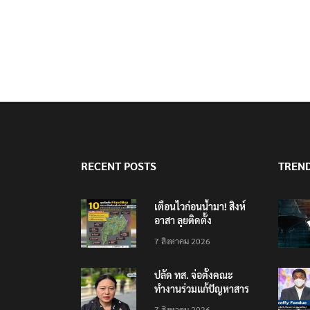
RECENT POSTS
TREN
เตือนไวก่อนน้ำมา! สิงห์
อาสา ลุยติดตั้ง
‘FloodBoy’ 10 จุด
7 สิงหาคม 2026
ปลัด ทส. จ่อตั้งคณะ
ทำงานร่วมแก้ปัญหาสาร
พิษในแม่น้ำข้ามพรมแดน
7 สิงหาคม 2026