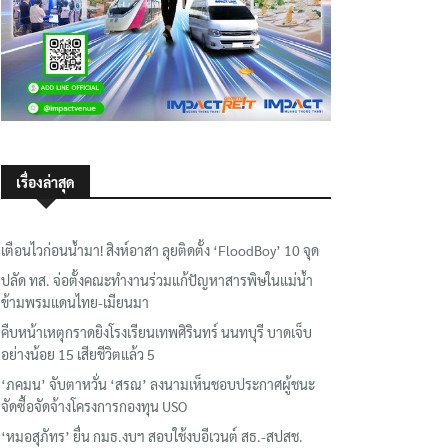
เรื่องล่าสุด
เตือนไวก่อนน้ำมา! สิงห์อาสา ลุยติดตั้ง ‘FloodBoy’ 10 จุด
ปลัด ทส. จ่อตั้งคณะทำงานร่วมแก้ปัญหาสารพิษในแม่น้ำ
ข้ามพรมแดนไทย-เมียนมา
คืบหน้าเหตุกราดยิงโรงเรียนเทพศิรินทร์ นนทบุรี บาดเจ็บ
อย่างน้อย 15 เสียชีวิตแล้ว 5
‘ภคมน’ จับตาหวั่น ‘สรณ’ ลงนามเห็นชอบประกาศผู้ชนะ
จัดซื้อจัดจ้างโครงการกองทุน USO
‘หมอสุภัทร’ ยื่น กมธ.งบฯ สอบใช้งบอีเวนต์ สธ.-สปสช.