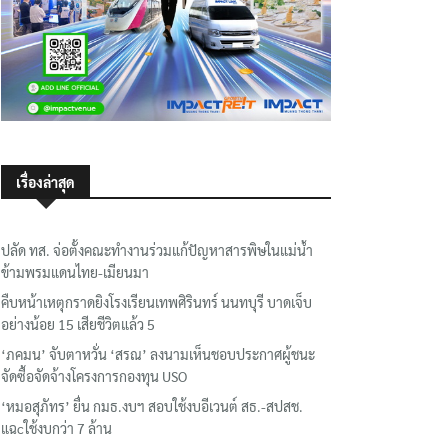
เรื่องล่าสุด
ปลัด ทส. จ่อตั้งคณะทำงานร่วมแก้ปัญหาสารพิษในแม่น้ำ
ข้ามพรมแดนไทย-เมียนมา
คืบหน้าเหตุกราดยิงโรงเรียนเทพศิรินทร์ นนทบุรี บาดเจ็บ
อย่างน้อย 15 เสียชีวิตแล้ว 5
‘ภคมน’ จับตาหวั่น ‘สรณ’ ลงนามเห็นชอบประกาศผู้ชนะ
จัดซื้อจัดจ้างโครงการกองทุน USO
‘หมอสุภัทร’ ยื่น กมธ.งบฯ สอบใช้งบอีเวนต์ สธ.-สปสช.
แฉcใช้งบกว่า 7 ล้าน