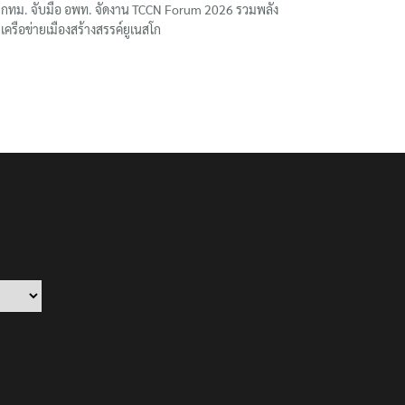
กทม. จับมือ อพท. จัดงาน TCCN Forum 2026 รวมพลัง
เครือข่ายเมืองสร้างสรรค์ยูเนสโก