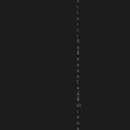
o
r
t
e
r
s
เ
ป็
น
สื่
อ
อ
อ
น
ไ
ล
น์
ที่
นำ
เ
ส
น
อ