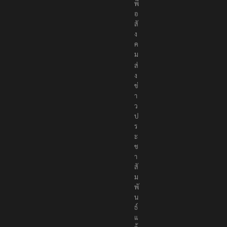
พื่
อ
สั
ง
ค
ม
ส่
ง
ข่
า
ว
ป
ร
ะ
ช
า
สั
ม
พั
น
ธ์
แ