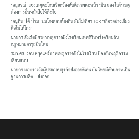
‘อนุสรณ์’ แจงเหตุตะโกนเรียกร้องสันติภาพต่อหน้า ‘มิน ออง ไลง์’ เหตุ
ต้องการยื่นหนังสือให้ถึงมือ
‘อนุทิน’ โต้ ‘โรม’ ปมโกงสอบท้องถิ่น ยันไม่เกี่ยว TOR “เกี่ยวอย่างเดียว
คือไม่ให้โกง”
นายกฯ สั่งเร่งเยียวยาเหตุกราดยิงโรงเรียนเทพศิรินทร์ เตรียมดัน
กฎหมายอาวุธปืนใหม่
รมว.ศธ. วอน หยุดแชร์ภาพเหตุกราดยิงในโรงเรียน ป้องกันพฤติกรรม
เลียนแบบ
นายกฯ มอบรางวัลผู้ประกอบธุรกิจส่งออกดีเด่น ยัน ไทยมีศักยภาพเป็น
ฐานการผลิต – ส่งออก