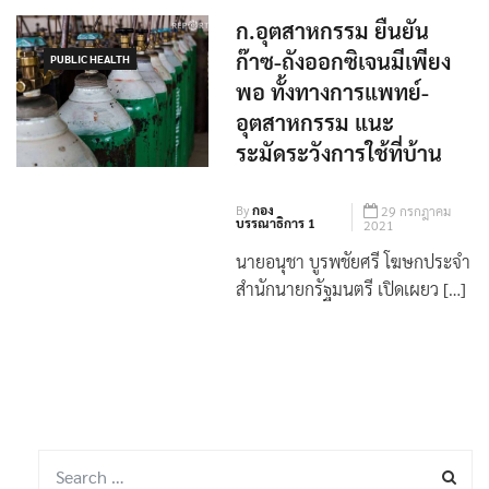
ก.อุตสาหกรรม ยืนยัน
ก๊าซ-ถังออกซิเจนมีเพียง
PUBLIC HEALTH
พอ ทั้งทางการแพทย์-
อุตสาหกรรม แนะ
ระมัดระวังการใช้ที่บ้าน
By
กอง
29 กรกฎาคม
บรรณาธิการ 1
2021
นายอนุชา บูรพชัยศรี โฆษกประจำ
สำนักนายกรัฐมนตรี เปิดเผยว […]