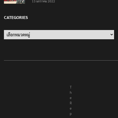
13 มกราคม 2022
CATEGORIES
Categories
T
h
e
R
e
p