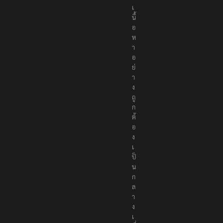
เ
นื้
อ
ห
า
อ
ย่
า
ง
ถู
ก
ต้
อ
ง
เ
ป็
น
ก
ล
า
ง
เ