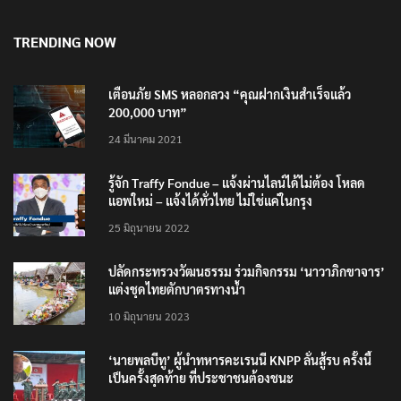
TRENDING NOW
เตือนภัย SMS หลอกลวง “คุณฝากเงินสำเร็จแล้ว
200,000 บาท”
24 มีนาคม 2021
รู้จัก Traffy Fondue – แจ้งผ่านไลน์ได้ไม่ต้อง โหลด
แอพใหม่ – แจ้งได้ทั่วไทย ไม่ใช่แค่ในกรุง
25 มิถุนายน 2022
ปลัดกระทรวงวัฒนธรรม ร่วมกิจกรรม ‘นาวาภิกขาจาร’
แต่งชุดไทยตักบาตรทางน้ำ
10 มิถุนายน 2023
‘นายพลบีทู’ ผู้นำทหารคะเรนนี KNPP ลั่นสู้รบ ครั้งนี้
เป็นครั้งสุดท้าย ที่ประชาชนต้องชนะ