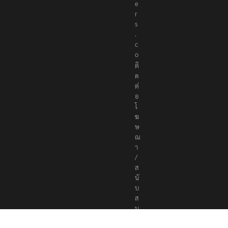
e
r
s
.
c
o
ติ
ด
ต่
อ
โ
ฆ
ษ
ณ
า
/
ส
นั
บ
ส
นุ
น