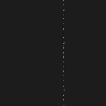
จ้
ง
ห
ม
า
ย
ข่
า
ว
ห
รื
อ
ติ
ด
ต่
อ
ก
อ
ง
บ
ร
ร
ณ