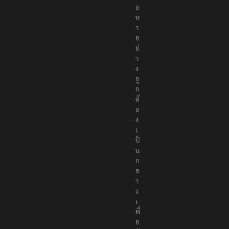
อ
ห
า
อ
ย่
า
ง
ถู
ก
ต้
อ
ง
เ
ป็
น
ก
ล
า
ง
เ
พื่
อ