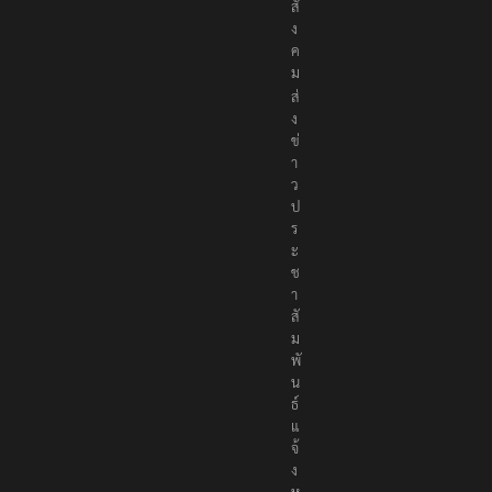
สั
ง
ค
ม
ส่
ง
ข่
า
ว
ป
ร
ะ
ช
า
สั
ม
พั
น
ธ์
แ
จ้
ง
ห