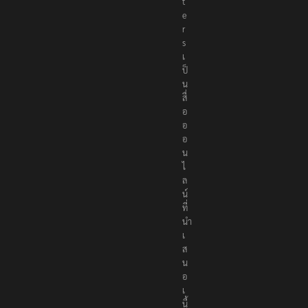
t
e
r
s
เ
ป็
น
สื่
อ
อ
อ
น
ไ
ล
น์
ที่
นำ
เ
ส
น
อ
เ
นื้