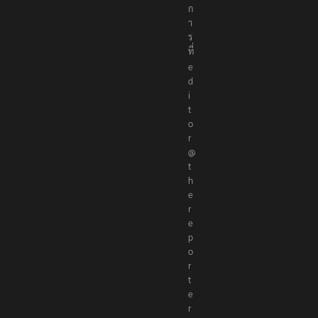
ก
า
ร
ที่
e
d
i
t
o
r
@
t
h
e
r
e
p
o
r
t
e
r