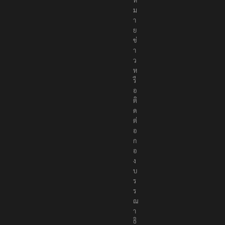
ม
า
ย
ข่
า
ว
ห
รื
อ
ติ
ด
ต่
อ
ก
อ
ง
บ
ร
ร
ณ
า
ธิ