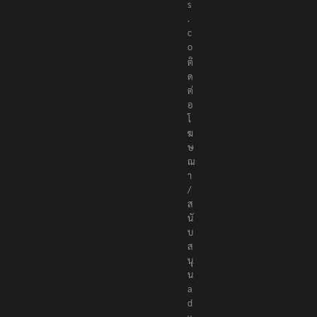
s
.
c
o
ติ
ด
ต่
อ
โ
ฆ
ษ
ณ
า
/
ส
นั
บ
ส
นุ
น
a
d
v