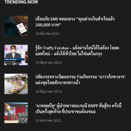
TRENDING NOW
เตือนภัย SMS หลอกลวง “คุณฝากเงินสำเร็จแล้ว
200,000 บาท”
24 มีนาคม 2021
รู้จัก Traffy Fondue – แจ้งผ่านไลน์ได้ไม่ต้อง โหลด
แอพใหม่ – แจ้งได้ทั่วไทย ไม่ใช่แค่ในกรุง
25 มิถุนายน 2022
ปลัดกระทรวงวัฒนธรรม ร่วมกิจกรรม ‘นาวาภิกขาจาร’
แต่งชุดไทยตักบาตรทางน้ำ
10 มิถุนายน 2023
‘นายพลบีทู’ ผู้นำทหารคะเรนนี KNPP ลั่นสู้รบ ครั้งนี้
เป็นครั้งสุดท้าย ที่ประชาชนต้องชนะ
13 มกราคม 2022