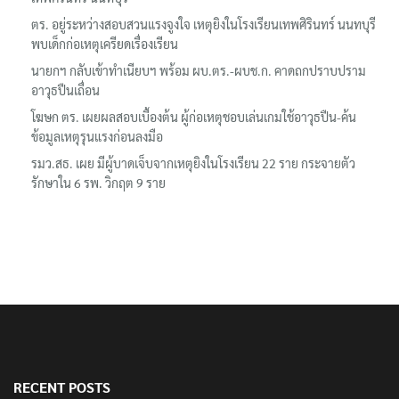
ตร. อยู่ระหว่างสอบสวนแรงจูงใจ เหตุยิงในโรงเรียนเทพศิรินทร์ นนทบุรี
พบเด็กก่อเหตุเครียดเรื่องเรียน
นายกฯ กลับเข้าทำเนียบฯ พร้อม ผบ.ตร.-ผบช.ก. คาดถกปราบปราม
อาวุธปืนเถื่อน
โฆษก ตร. เผยผลสอบเบื้องต้น ผู้ก่อเหตุชอบเล่นเกมใช้อาวุธปืน-ค้น
ข้อมูลเหตุรุนแรงก่อนลงมือ
รมว.สธ. เผย มีผู้บาดเจ็บจากเหตุยิงในโรงเรียน 22 ราย กระจายตัว
รักษาใน 6 รพ. วิกฤต 9 ราย
RECENT POSTS