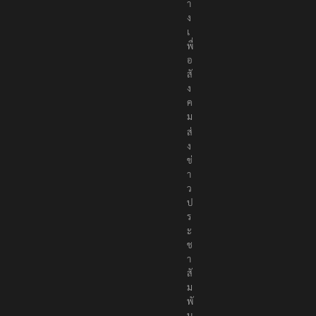
ล
า
ง
เ
พื่
อ
สั
ง
ค
ม
ส่
ง
ข่
า
ว
ป
ร
ะ
ช
า
สั
ม
พั