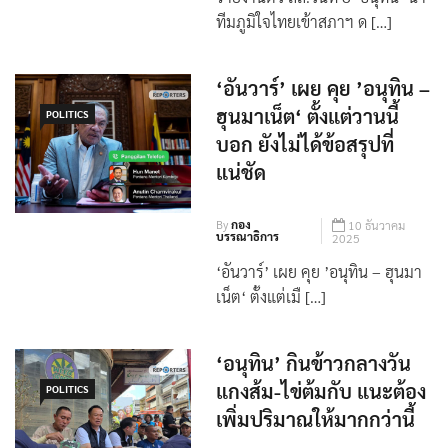
รายงานตัว สส.วันที่ 8 ‘อนุทิน’ นำ
ทีมภูมิใจไทยเข้าสภาฯ ด […]
‘อันวาร์’ เผย คุย ’อนุทิน –
ฮุนมาเน็ต‘ ตั้งแต่วานนี้
POLITICS
บอก ยังไม่ได้ข้อสรุปที่
แน่ชัด
By
กอง
10 ธันวาคม
บรรณาธิการ
2025
‘อันวาร์’ เผย คุย ’อนุทิน – ฮุนมา
เน็ต‘ ตั้งแต่เมื […]
‘อนุทิน’ กินข้าวกลางวัน
แกงส้ม-ไข่ต้มกับ แนะต้อง
POLITICS
เพิ่มปริมาณให้มากกว่านี้