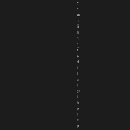
บ
ร
ร
ณ
า
ธิ
ก
า
ร
ที่
e
d
i
t
o
r
@
t
h
e
r
e