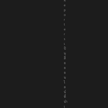
e
R
e
p
o
r
t
e
r
s
เ
ป็
น
สื่
อ
อ
อ
น
ไ
ล
น์
ที่
นำ