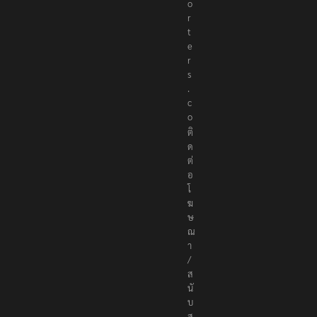
p
o
r
t
e
r
s
.
c
o
ติ
ด
ต่
อ
โ
ฆ
ษ
ณ
า
/
ส
นั
บ