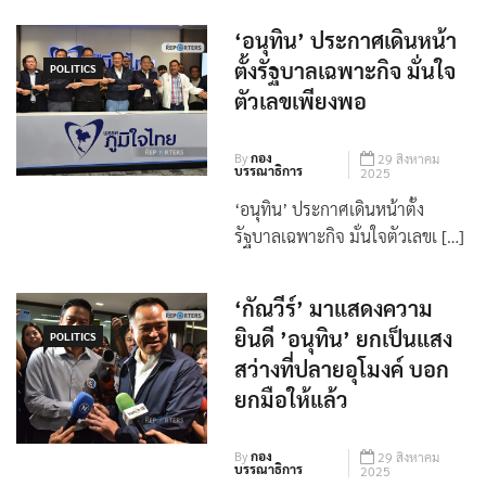
‘อนุทิน’ ประกาศเดินหน้า
ตั้งรัฐบาลเฉพาะกิจ มั่นใจ
POLITICS
ตัวเลขเพียงพอ
By
กอง
29 สิงหาคม
บรรณาธิการ
2025
‘อนุทิน’ ประกาศเดินหน้าตั้ง
รัฐบาลเฉพาะกิจ มั่นใจตัวเลขเ […]
‘กัณวีร์’ มาแสดงความ
ยินดี ’อนุทิน’ ยกเป็นแสง
POLITICS
สว่างที่ปลายอุโมงค์ บอก
ยกมือให้แล้ว
By
กอง
29 สิงหาคม