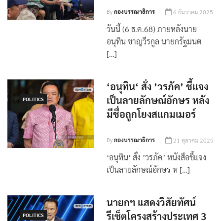
By
กองบรรณาธิการ
6 ธันวาคม 2025
วันนี้ (6 ธ.ค.68) ภายหลังนาย
อนุทิน ชาญวีรกูล นายกรัฐมนต
[…]
‘อนุทิน‘ สั่ง ’วรภัค’ ชี้แจง
เป็นลายลักษณ์อักษร หลัง
POLITICS
มีชื่อถูกโยงสแกมเมอร์
By
กองบรรณาธิการ
21 ตุลาคม 2025
‘อนุทิน‘ สั่ง ’วรภัค’ หนังสือชี้แจง
เป็นลายลักษณ์อักษร ห […]
นายกฯ แสดงวิสัยทัศน์