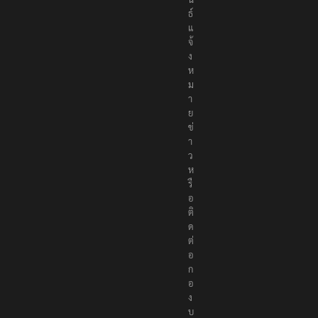
น
ธ์
แ
จ้
ง
ห
ม
า
ย
ข่
า
ว
ห
รื
อ
ติ
ด
ต่
อ
ก
อ
ง