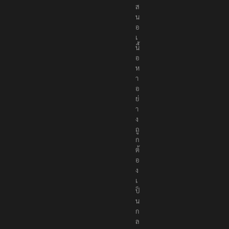
เ
ส
น
อ
เ
นื้
อ
ห
า
อ
ย่
า
ง
ถู
ก
ต้
อ
ง
เ
ป็
น
ก