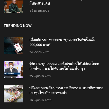
แม่ทัพน้อยที่ 2 ย้ำบทบาทสื่อมวลชนหนุนภารกิจความ
มั่นคงชายแดน
6 สิงหาคม 2026
TRENDING NOW
เตือนภัย SMS หลอกลวง “คุณฝากเงินสำเร็จแล้ว
200,000 บาท”
24 มีนาคม 2021
รู้จัก Traffy Fondue – แจ้งผ่านไลน์ได้ไม่ต้อง โหลด
แอพใหม่ – แจ้งได้ทั่วไทย ไม่ใช่แค่ในกรุง
25 มิถุนายน 2022
ปลัดกระทรวงวัฒนธรรม ร่วมกิจกรรม ‘นาวาภิกขาจาร’
แต่งชุดไทยตักบาตรทางน้ำ
10 มิถุนายน 2023