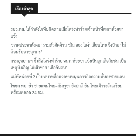
เรื่องล่าสุด
รมว.ทส. ให้กำลังใจทีมติดตามเสือโคร่งทำร้ายเจ้าหน้าที่เขตฯห้วยขา
แข้ง
‘ภาคประชาสังคม’ รวมตัวคัดค้าน ‘มิน ออง ไลง์’ เยือนไทย ขึงป้าย ‘ไม่
ต้อนรับอาชญากร’
กรมอุทยานฯ ชี้ เสือโคร่งทำร้าย จนท.ห้วยขาแข้งเป็นลูกเสือวัยซน เป็น
เหตุบังเอิญ ไม่เข้าข่าย ‘เสือกินคน’
แม่ทัพน้อยที่ 2 ย้ำบทบาทสื่อมวลชนหนุนภารกิจความมั่นคงชายแดน
โฆษก ทบ. ย้ำ ชายแดนไทย–กัมพูชา ยังปกติ ยัน ไทยเฝ้าระวังเตรียม
พร้อมตลอด 24 ชม.