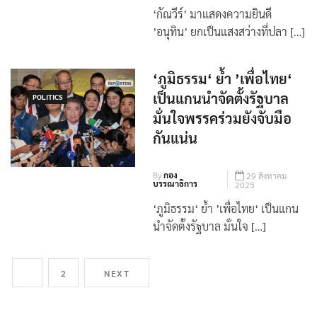
บรรณาธิการ
2025
‘กัณวีร์’ มาแสดงความยินดี
’อนุทิน’ ยกเป็นแสงสว่างที่ปลา […]
‘ภูมิธรรม‘ ย้ำ ’เพื่อไทย‘
เป็นแกนนำจัดตั้งรัฐบาล
POLITICS
มั่นใจพรรคร่วมยังจับมือ
กันแน่น
By
กอง
29 สิงหาคม
บรรณาธิการ
2025
‘ภูมิธรรม‘ ย้ำ ’เพื่อไทย‘ เป็นแกน
นำจัดตั้งรัฐบาล มั่นใจ […]
1
2
NEXT