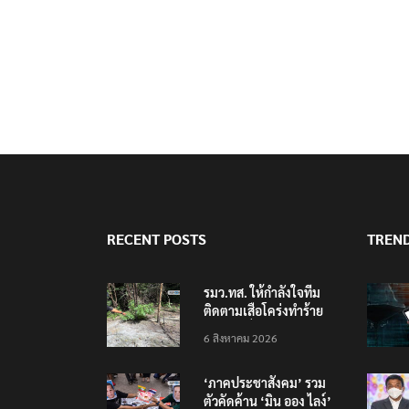
RECENT POSTS
TREN
รมว.ทส. ให้กำลังใจทีม
ติดตามเสือโคร่งทำร้าย
เจ้าหน้าที่เขตฯห้วยขาแข้ง
6 สิงหาคม 2026
‘ภาคประชาสังคม’ รวม
ตัวคัดค้าน ‘มิน ออง ไลง์’