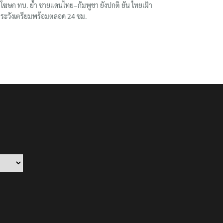
โฆษก ทบ. ย้ำ ชายแดนไทย–กัมพูชา ยังปกติ ยัน ไทยเฝ้า
ระวังเตรียมพร้อมตลอด 24 ชม.