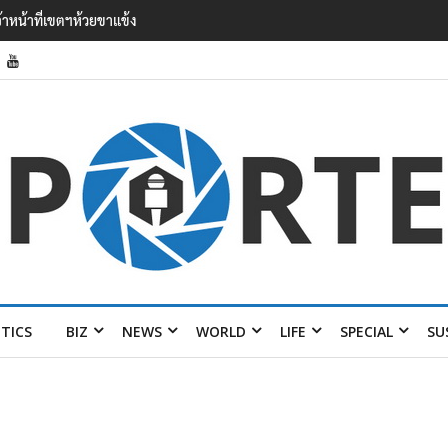
 ออง ไลง์’ เยือนไทย ขึงป้าย ‘ไม่
ITICS
BIZ
NEWS
WORLD
LIFE
SPECIAL
SU