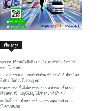
เรื่องล่าสุด
รมว.ทส. ให้กำลังใจทีมติดตามเสือโคร่งทำร้ายเจ้าหน้าที่
เขตฯห้วยขาแข้ง
‘ภาคประชาสังคม’ รวมตัวคัดค้าน ‘มิน ออง ไลง์’ เยือนไทย
ขึงป้าย ‘ไม่ต้อนรับอาชญากร’
กรมอุทยานฯ ชี้ เสือโคร่งทำร้าย จนท.ห้วยขาแข้งเป็นลูก
เสือวัยซน เป็นเหตุบังเอิญ ไม่เข้าข่าย ‘เสือกินคน’
แม่ทัพน้อยที่ 2 ย้ำบทบาทสื่อมวลชนหนุนภารกิจความ
มั่นคงชายแดน