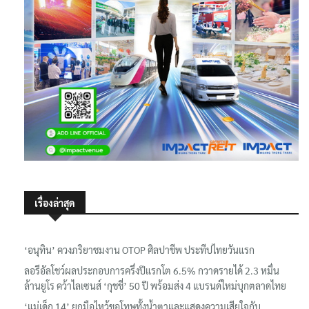
เรื่องล่าสุด
‘อนุทิน’ ควงภริยาชมงาน OTOP ศิลปาชีพ ประทีปไทยวันแรก
ลอรีอัลโชว์ผลประกอบการครึ่งปีแรกโต 6.5% กวาดรายได้ 2.3 หมื่น