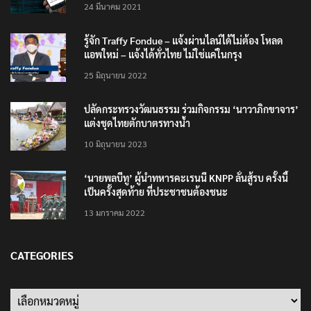
เตือนภัย SMS หลอกลวง “คุณฝากเงินสำเร็จแล้ว
200,000 บาท”
24 มีนาคม 2021
รู้จัก Traffy Fondue – แจ้งผ่านไลน์ได้ไม่ต้อง โหลด
แอพใหม่ – แจ้งได้ทั่วไทย ไม่ใช่แค่ในกรุง
25 มิถุนายน 2022
ปลัดกระทรวงวัฒนธรรม ร่วมกิจกรรม ‘นาวาภิกขาจาร’
แต่งชุดไทยตักบาตรทางน้ำ
10 มิถุนายน 2023
‘นายพลบีทู’ ผู้นำทหารคะเรนนี KNPP ลั่นสู้รบ ครั้งนี้
เป็นครั้งสุดท้าย ที่ประชาชนต้องชนะ
13 มกราคม 2022
CATEGORIES