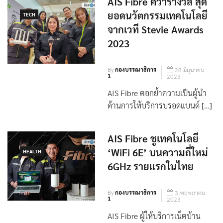
AIS Fibre คว้ารางวัล สุด
ยอดนวัตกรรมเทคโนโลยี
TECH
จากเวที Stevie Awards
2023
By
กองบรรณาธิการ
28 มิถุนายน
1
2023
AIS Fibre ตอกย้ำความเป็นผู้นำ
ด้านการให้บริการบรอดแบนด์ […]
AIS Fibre ชูเทคโนโลยี
‘WiFi 6E’ บนความถี่ใหม่
HEALTH
6GHz รายแรกในไทย
By
กองบรรณาธิการ
3 พฤษภาคม
1
2023