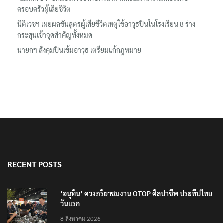
ล้านยูโร คว้าไลเซนส์ ‘กุชชี่’ 50 ปี พร้อมส่ง 4 แบรนด์ใหม่บุกตลาดไทย
‘แม่เด็ก 14’ ยกมือไหว้ขอโทษทั้งน้ำตาและแสดงความเสียใจกับ
ครอบครัวผู้เสียชีวิต
นิติเวชฯ เผยผลชันสูตรผู้เสียชีวิตเหตุใช้อาวุธปืนในโรงเรียน 8 ร่าง
กระสุนเข้าจุดสำคัญทั้งหมด
นายกฯ สั่งคุมปืนเข้มอาวุธ เตรียมแก้กฎหมาย
RECENT POSTS
‘อนุทิน’ ควงภริยาชมงาน OTOP ศิลปาชีพ ประทีปไทย