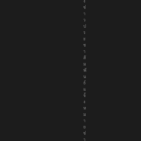
ม
ส่
ง
ข่
า
ว
ป
ร
ะ
ช
า
สั
ม
พั
น
ธ์
แ
จ้
ง
ห
ม
า
ย