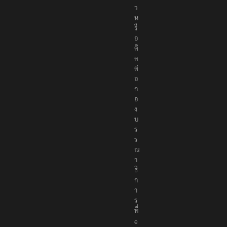
ข่
า
ว
ห
รื
อ
ติ
ด
ต่
อ
ก
อ
ง
บ
ร
ร
ณ
า
ธิ
ก
า
ร