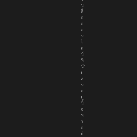
เ
ป็
น
สื่
อ
อ
อ
น
ไ
ล
น์
ที่
นำ
เ
ส
น
อ
เ
นื้
อ
ห
า