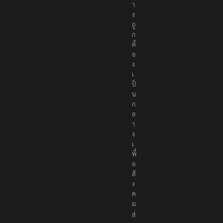
อ
ย่
า
ง
ถู
ก
ต้
อ
ง
เ
ป็
น
ก
ล
า
ง
เ
พื่
อ
สั
ง
ค