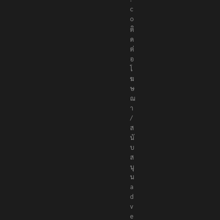
r
s
.
c
o
ติ
ด
ต่
อ
โ
ฆ
ษ
ณ
า
/
ส
นั
บ
ส
นุ
น
a
d