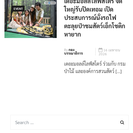
เดอะมอลล์ไลฟ์สโตร์ จัด
ใหญ่รับปิดเทอม เปิด
EVENT
ประสบการณ์นั่งรถไฟ
ตะลุยป่าชมสัตว์เอ็กโซติก
หายาก
By
กอง
16 เมษายน
บรรณาธิการ
2026
เดอะมอลล์ไลฟ์สโตร์ ร่วมกับ กรม
ป่าไม้ และองค์การสวนสัตว์ […]