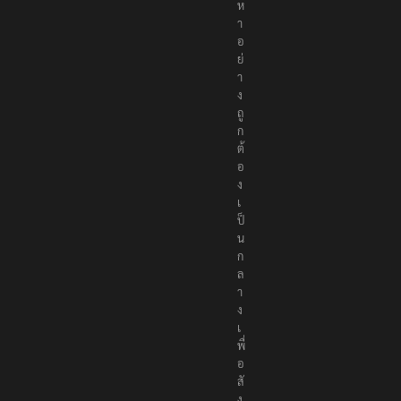
นื้
อ
ห
า
อ
ย่
า
ง
ถู
ก
ต้
อ
ง
เ
ป็
น
ก
ล
า
ง
เ
พื่