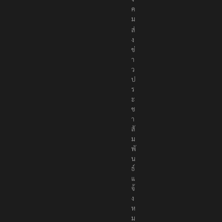
อ
สั
ง
ค
ม
ส่
ง
ข่
า
ว
ป
ร
ะ
ช
า
สั
ม
พั
น
ธ์
แ
จ้
ง