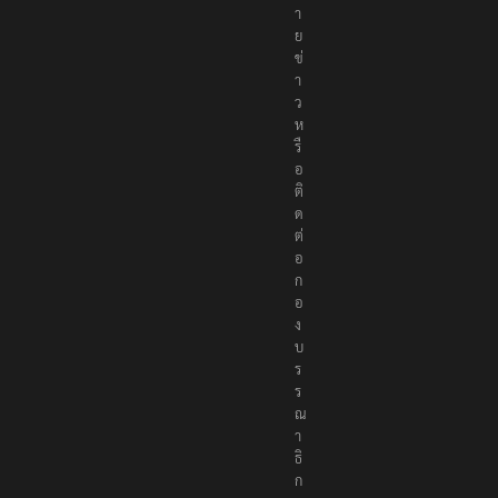
ห
ม
า
ย
ข่
า
ว
ห
รื
อ
ติ
ด
ต่
อ
ก
อ
ง
บ
ร
ร
ณ
า