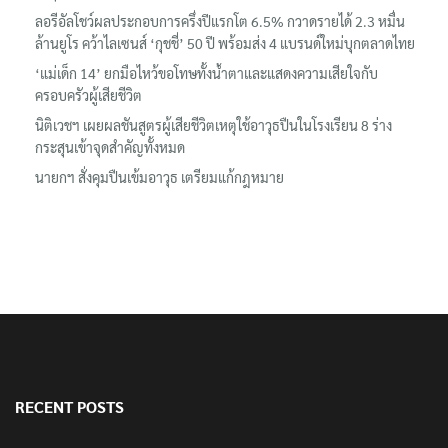
‘อนุทิน’ ควงภริยาชมงาน OTOP ศิลปาชีพ ประทีปไทยวันแรก
ลอรีอัลโชว์ผลประกอบการครึ่งปีแรกโต 6.5% กวาดรายได้ 2.3 หมื่น
ล้านยูโร คว้าไลเซนส์ ‘กุชชี่’ 50 ปี พร้อมส่ง 4 แบรนด์ใหม่บุกตลาดไทย
‘แม่เด็ก 14’ ยกมือไหว้ขอโทษทั้งน้ำตาและแสดงความเสียใจกับ
ครอบครัวผู้เสียชีวิต
นิติเวชฯ เผยผลชันสูตรผู้เสียชีวิตเหตุใช้อาวุธปืนในโรงเรียน 8 ร่าง
กระสุนเข้าจุดสำคัญทั้งหมด
นายกฯ สั่งคุมปืนเข้มอาวุธ เตรียมแก้กฎหมาย