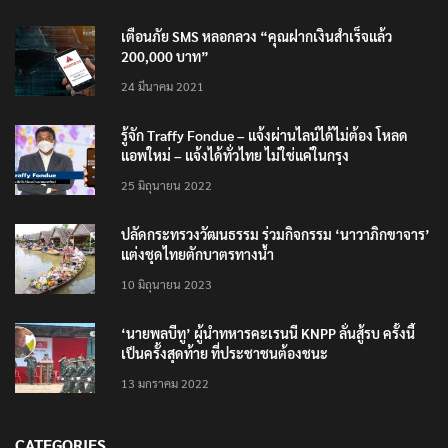
TRENDING NOW
เตือนภัย SMS หลอกลวง “คุณฝากเงินสำเร็จแล้ว
200,000 บาท”
24 มีนาคม 2021
รู้จัก Traffy Fondue – แจ้งผ่านไลน์ได้ไม่ต้อง โหลด
แอพใหม่ – แจ้งได้ทั่วไทย ไม่ใช่แค่ในกรุง
25 มิถุนายน 2022
ปลัดกระทรวงวัฒนธรรม ร่วมกิจกรรม ‘นาวาภิกขาจาร’
แต่งชุดไทยตักบาตรทางน้ำ
10 มิถุนายน 2023
‘นายพลบีทู’ ผู้นำทหารคะเรนนี KNPP ลั่นสู้รบ ครั้งนี้
เป็นครั้งสุดท้าย ที่ประชาชนต้องชนะ
13 มกราคม 2022