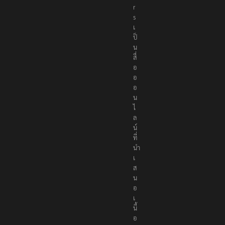
t
e
r
s
เ
ป็
น
สื่
อ
อ
อ
น
ไ
ล
น์
ที่
นำ
เ
ส
น
อ
เ