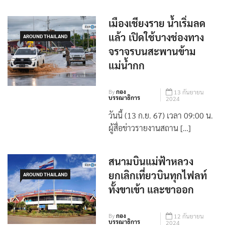
เมืองเชียงราย น้ำเริ่มลด
แล้ว เปิดใช้บางช่องทาง
AROUND THAILAND
จราจรบนสะพานข้าม
แม่น้ำกก
By
กอง
13 กันยายน
บรรณาธิการ
2024
วันนี้ (13 ก.ย. 67) เวลา 09:00 น.
ผู้สื่อข่าวรายงานสถาน […]
สนามบินแม่ฟ้าหลวง
ยกเลิกเที่ยวบินทุกไฟลท์
AROUND THAILAND
ทั้งขาเข้า และขาออก
By
กอง
12 กันยายน
บรรณาธิการ
2024