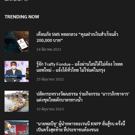
TRENDING NOW
เตือนภัย SMS หลอกลวง “คุณฝากเงินสำเร็จแล้ว
200,000 บาท”
24 มีนาคม 2021
รู้จัก Traffy Fondue – แจ้งผ่านไลน์ได้ไม่ต้อง โหลด
แอพใหม่ – แจ้งได้ทั่วไทย ไม่ใช่แค่ในกรุง
25 มิถุนายน 2022
ปลัดกระทรวงวัฒนธรรม ร่วมกิจกรรม ‘นาวาภิกขาจาร’
แต่งชุดไทยตักบาตรทางน้ำ
10 มิถุนายน 2023
‘นายพลบีทู’ ผู้นำทหารคะเรนนี KNPP ลั่นสู้รบ ครั้งนี้
เป็นครั้งสุดท้าย ที่ประชาชนต้องชนะ