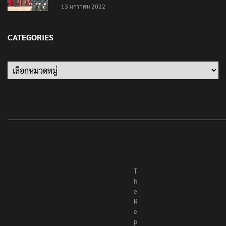
13 มกราคม 2022
CATEGORIES
Categories
T
h
e
R
e
p