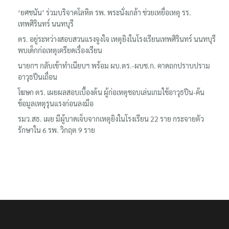
‘ยศชนัน’ ร่วมบริจาคโลหิต รพ. พระนั่งเกล้า ช่วยเหยื่อเหตุ รร.
เทพศิรินทร์ นนทบุรี
ตร. อยู่ระหว่างสอบสวนแรงจูงใจ เหตุยิงในโรงเรียนเทพศิรินทร์ นนทบุรี
พบเด็กก่อเหตุเครียดเรื่องเรียน
นายกฯ กลับเข้าทำเนียบฯ พร้อม ผบ.ตร.-ผบช.ก. คาดถกปราบปราม
อาวุธปืนเถื่อน
โฆษก ตร. เผยผลสอบเบื้องต้น ผู้ก่อเหตุชอบเล่นเกมใช้อาวุธปืน-ค้น
ข้อมูลเหตุรุนแรงก่อนลงมือ
รมว.สธ. เผย มีผู้บาดเจ็บจากเหตุยิงในโรงเรียน 22 ราย กระจายตัว
รักษาใน 6 รพ. วิกฤต 9 ราย