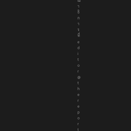
ณ
า
ธิ
ก
า
ร
ที่
e
d
i
t
o
r
@
t
h
e
r
e
p
o
r
t