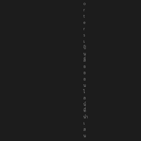
o
r
t
e
r
s
เ
ป็
น
สื่
อ
อ
อ
น
ไ
ล
น์
ที่
นำ
เ
ส
น