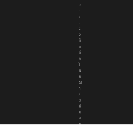
e
r
s
.
c
o
ติ
ด
ต่
อ
โ
ฆ
ษ
ณ
า
/
ส
นั
บ
ส
นุ
น