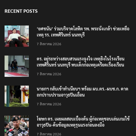
RECENT POSTS
‘ยศชนัน’ ร่วมบริจาคโลหิต รพ. พระนั่งเกล้า ช่วยเหยื่อ
เหตุ รร. เทพศิรินทร์ นนทบุรี
7 สิงหาคม 2026
ตร. อยู่ระหว่างสอบสวนแรงจูงใจ เหตุยิงในโรงเรียน
เทพศิรินทร์ นนทบุรี พบเด็กก่อเหตุเครียดเรื่องเรียน
7 สิงหาคม 2026
นายกฯ กลับเข้าทำเนียบฯ พร้อม ผบ.ตร.-ผบช.ก. คาด
ถกปราบปรามอาวุธปืนเถื่อน
7 สิงหาคม 2026
โฆษก ตร. เผยผลสอบเบื้องต้น ผู้ก่อเหตุชอบเล่นเกมใช้
อาวุธปืน-ค้นข้อมูลเหตุรุนแรงก่อนลงมือ
7 สิงหาคม 2026