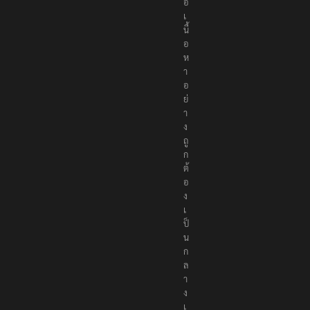
อ
เ
นื้
อ
ห
า
อ
ย่
า
ง
ถู
ก
ต้
อ
ง
เ
ป็
น
ก
ล
า
ง
เ