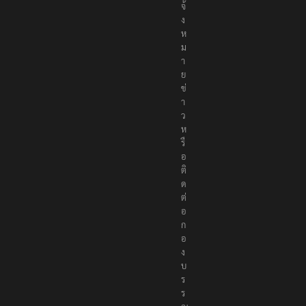
จ้
ง
ห
ม
า
ย
ข่
า
ว
ห
รื
อ
ติ
ด
ต่
อ
ก
อ
ง
บ
ร
ร