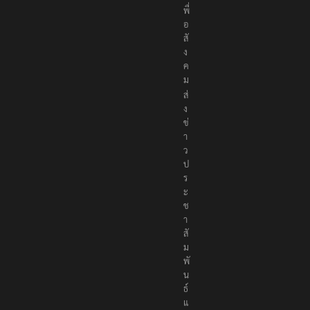
พื่
อ
สั
ง
ค
ม
ส่
ง
ข่
า
ว
ป
ร
ะ
ช
า
สั
ม
พั
น
ธ์
แ