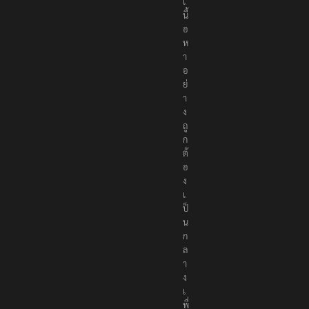
เ
นื้
อ
ห
า
อ
ย่
า
ง
ถู
ก
ต้
อ
ง
เ
ป็
น
ก
ล
า
ง
เ
พื่