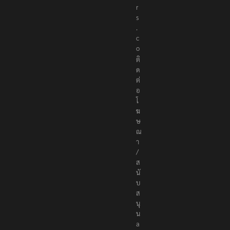
r
s
.
c
o
ติ
ด
ต่
อ
โ
ฆ
ษ
ณ
า
/
ส
นั
บ
ส
นุ
น
a