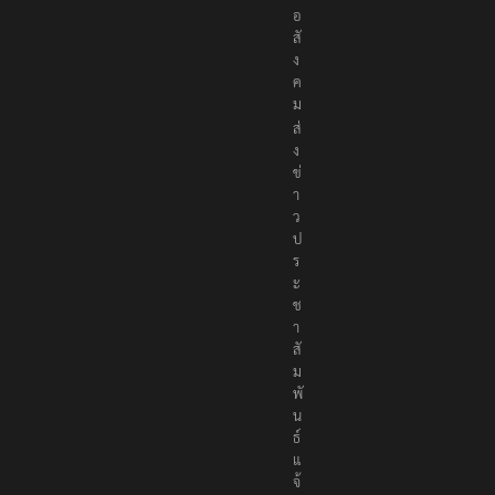
อ
สั
ง
ค
ม
ส่
ง
ข่
า
ว
ป
ร
ะ
ช
า
สั
ม
พั
น
ธ์
แ
จ้