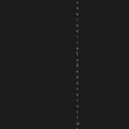
ง
ห
ม
า
ย
ข่
า
ว
ห
รื
อ
ติ
ด
ต่
อ
ก
อ
ง
บ
ร
ร
ณ
า