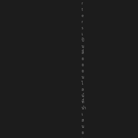
r
t
e
r
s
เ
ป็
น
สื่
อ
อ
อ
น
ไ
ล
น์
ที่
นำ
เ
ส
น
อ