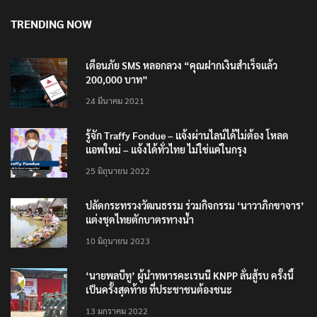
TRENDING NOW
เตือนภัย SMS หลอกลวง “คุณฝากเงินสำเร็จแล้ว
200,000 บาท”
24 มีนาคม 2021
รู้จัก Traffy Fondue – แจ้งผ่านไลน์ได้ไม่ต้อง โหลด
แอพใหม่ – แจ้งได้ทั่วไทย ไม่ใช่แค่ในกรุง
25 มิถุนายน 2022
ปลัดกระทรวงวัฒนธรรม ร่วมกิจกรรม ‘นาวาภิกขาจาร’
แต่งชุดไทยตักบาตรทางน้ำ
10 มิถุนายน 2023
‘นายพลบีทู’ ผู้นำทหารคะเรนนี KNPP ลั่นสู้รบ ครั้งนี้
เป็นครั้งสุดท้าย ที่ประชาชนต้องชนะ
13 มกราคม 2022