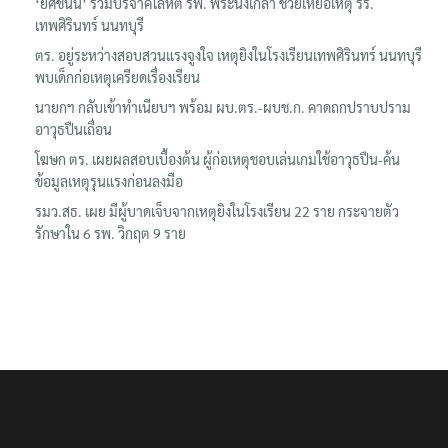
‘ยศชนัน’ ร่วมบริจาคโลหิต รพ. พระนั่งเกล้า ช่วยเหยื่อเหตุ รร.
เทพศิรินทร์ นนทบุรี
ตร. อยู่ระหว่างสอบสวนแรงจูงใจ เหตุยิงในโรงเรียนเทพศิรินทร์ นนทบุรี
พบเด็กก่อเหตุเครียดเรื่องเรียน
นายกฯ กลับเข้าทำเนียบฯ พร้อม ผบ.ตร.-ผบช.ก. คาดถกปราบปราม
อาวุธปืนเถื่อน
โฆษก ตร. เผยผลสอบเบื้องต้น ผู้ก่อเหตุชอบเล่นเกมใช้อาวุธปืน-ค้น
ข้อมูลเหตุรุนแรงก่อนลงมือ
รมว.สธ. เผย มีผู้บาดเจ็บจากเหตุยิงในโรงเรียน 22 ราย กระจายตัว
รักษาใน 6 รพ. วิกฤต 9 ราย