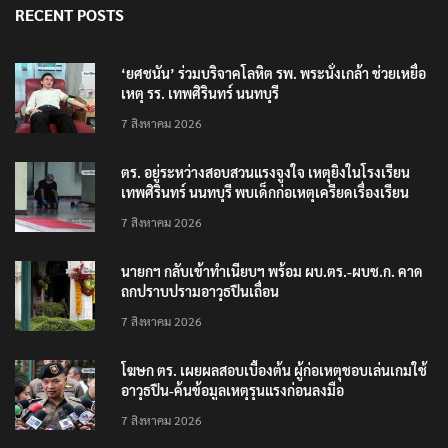
RECENT POSTS
‘ยศชนัน’ ร่วมบริจาคโลหิต รพ. พระนั่งเกล้า ช่วยเหยื่อ
เหตุ รร. เทพศิรินทร์ นนทบุรี
7 สิงหาคม 2026
ตร. อยู่ระหว่างสอบสวนแรงจูงใจ เหตุยิงในโรงเรียน
เทพศิรินทร์ นนทบุรี พบเด็กก่อเหตุเครียดเรื่องเรียน
7 สิงหาคม 2026
นายกฯ กลับเข้าทำเนียบฯ พร้อม ผบ.ตร.-ผบช.ก. คาด
ถกปราบปรามอาวุธปืนเถื่อน
7 สิงหาคม 2026
โฆษก ตร. เผยผลสอบเบื้องต้น ผู้ก่อเหตุชอบเล่นเกมใช้
อาวุธปืน-ค้นข้อมูลเหตุรุนแรงก่อนลงมือ
7 สิงหาคม 2026