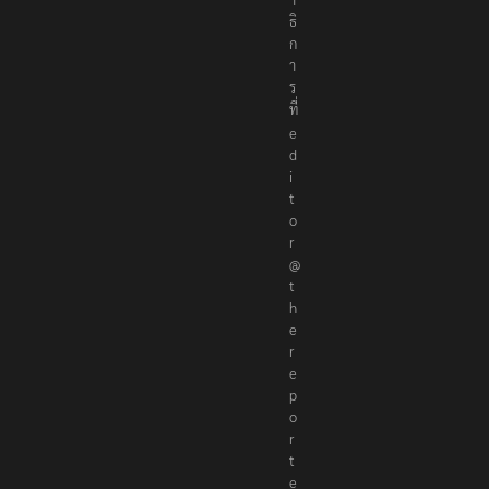
ธิ
ก
า
ร
ที่
e
d
i
t
o
r
@
t
h
e
r
e
p
o
r
t
e