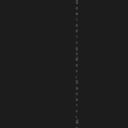
เ
นื้
อ
ห
า
อ
ย่
า
ง
ถู
ก
ต้
อ
ง
เ
ป็
น
ก
ล
า
ง
เ
พื่