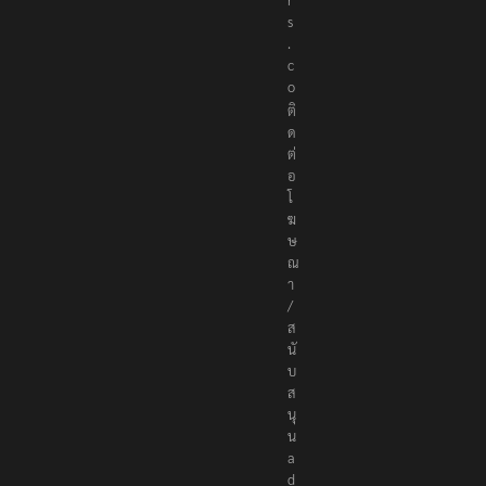
r
s
.
c
o
ติ
ด
ต่
อ
โ
ฆ
ษ
ณ
า
/
ส
นั
บ
ส
นุ
น
a