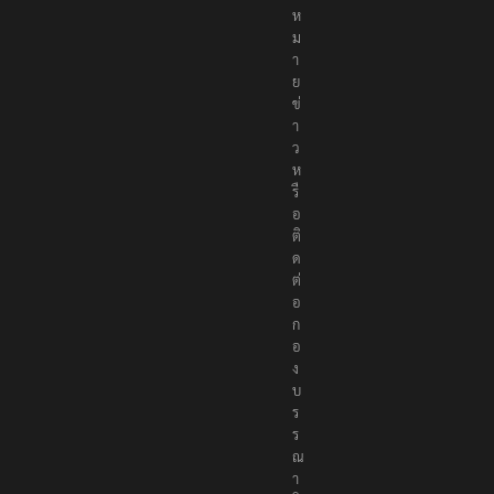
ง
ห
ม
า
ย
ข่
า
ว
ห
รื
อ
ติ
ด
ต่
อ
ก
อ
ง
บ
ร
ร
ณ