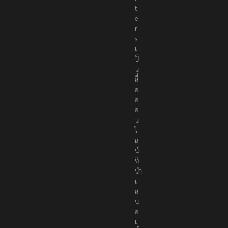
r
t
e
r
s
เ
ป็
น
สื่
อ
อ
อ
น
ไ
ล
น์
ที่
นำ
เ
ส
น
อ