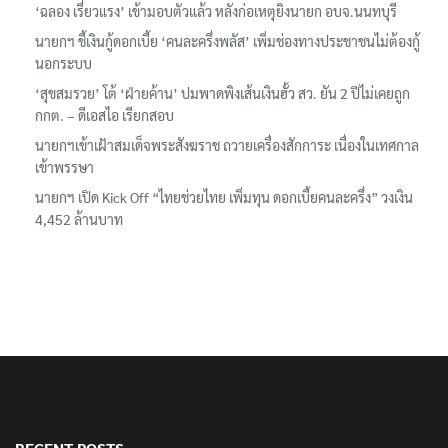
‘ฉลอง เรี่ยวแรง’ เข้ามอบตัวแล้ว หลังก่อเหตุยิงนายก อบจ.นนทบุรี
นายกฯ ชี้เงินกู้ดอกเบี้ย ‘คนละครึ่งพลัส’ เพิ่มช่องทางประชาชนไม่ต้องกู้
นอกระบบ
‘สุขสมรวย’ โต้ ‘ฝ่ายค้าน’ ปมพาดพิงเส้นเงินฮั้ว สว. ยัน 2 ปีไม่เคยถูก
กกต. – ดีเอสไอ เรียกสอบ
นายกฯเข้าเฝ้าสมเด็จพระสังฆราช ถวายเครื่องสักการะ เนื่องในเทศกาล
เข้าพรรษา
นายกฯ เปิด Kick Off “ไทยช่วยไทย เพิ่มทุน ดอกเบี้ยคนละครึ่ง” วงเงิน
4,452 ล้านบาท