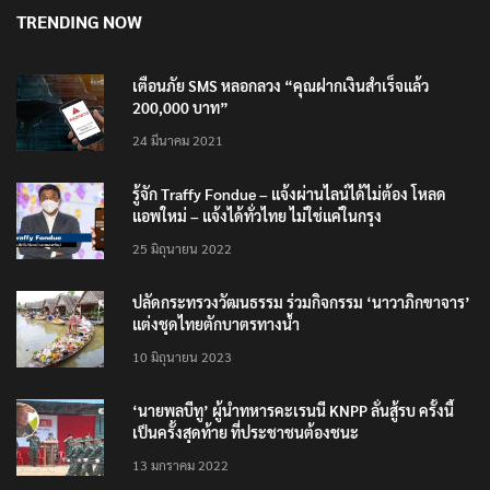
TRENDING NOW
เตือนภัย SMS หลอกลวง “คุณฝากเงินสำเร็จแล้ว
200,000 บาท”
24 มีนาคม 2021
รู้จัก Traffy Fondue – แจ้งผ่านไลน์ได้ไม่ต้อง โหลด
แอพใหม่ – แจ้งได้ทั่วไทย ไม่ใช่แค่ในกรุง
25 มิถุนายน 2022
ปลัดกระทรวงวัฒนธรรม ร่วมกิจกรรม ‘นาวาภิกขาจาร’
แต่งชุดไทยตักบาตรทางน้ำ
10 มิถุนายน 2023
‘นายพลบีทู’ ผู้นำทหารคะเรนนี KNPP ลั่นสู้รบ ครั้งนี้
เป็นครั้งสุดท้าย ที่ประชาชนต้องชนะ
13 มกราคม 2022