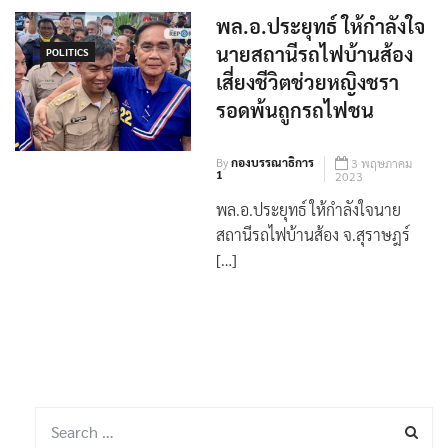
พล.อ.ประยุทธ์ ให้กำลังใจ
นายสถานีรถไฟบ้านส้อง
POLITICS
เสี่ยงชีวิตช่วยหญิงชรา
รอดพ้นถูกรถไฟชน
By
กองบรรณาธิการ
3 พฤษภาคม
1
2023
พล.อ.ประยุทธ์ ให้กำลังใจนาย
สถานีรถไฟบ้านส้อง จ.สุราษฎร์
[…]