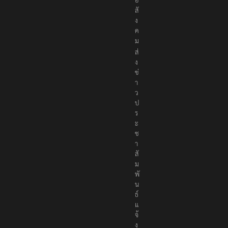
อ
สั
ง
ค
ม
ส่
ง
ข่
า
ว
ป
ร
ะ
ช
า
สั
ม
พั
น
ธ์
แ
จ้