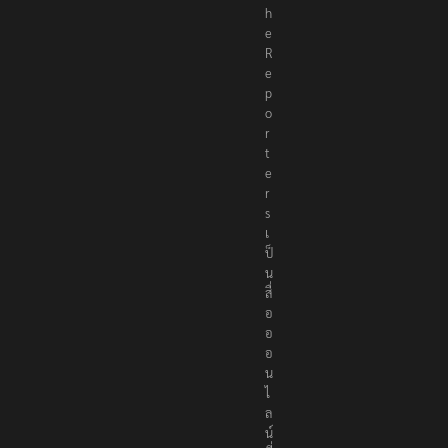
T
h
e
R
e
p
o
r
t
e
r
s
เ
ป็
น
สื่
อ
อ
อ
น
ไ
ล