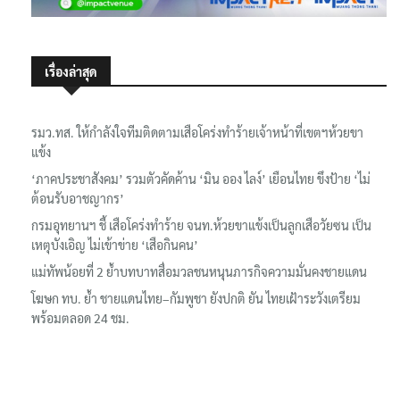
เรื่องล่าสุด
รมว.ทส. ให้กำลังใจทีมติดตามเสือโคร่งทำร้ายเจ้าหน้าที่เขตฯห้วยขา
แข้ง
‘ภาคประชาสังคม’ รวมตัวคัดค้าน ‘มิน ออง ไลง์’ เยือนไทย ขึงป้าย ‘ไม่
ต้อนรับอาชญากร’
กรมอุทยานฯ ชี้ เสือโคร่งทำร้าย จนท.ห้วยขาแข้งเป็นลูกเสือวัยซน เป็น
เหตุบังเอิญ ไม่เข้าข่าย ‘เสือกินคน’
แม่ทัพน้อยที่ 2 ย้ำบทบาทสื่อมวลชนหนุนภารกิจความมั่นคงชายแดน
โฆษก ทบ. ย้ำ ชายแดนไทย–กัมพูชา ยังปกติ ยัน ไทยเฝ้าระวังเตรียม
พร้อมตลอด 24 ชม.