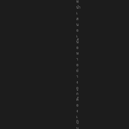
น์
ที่
นำ
เ
ส
น
อ
เ
นื้
อ
ห
า
อ
ย่
า
ง
ถู
ก
ต้
อ
ง
เ
ป็