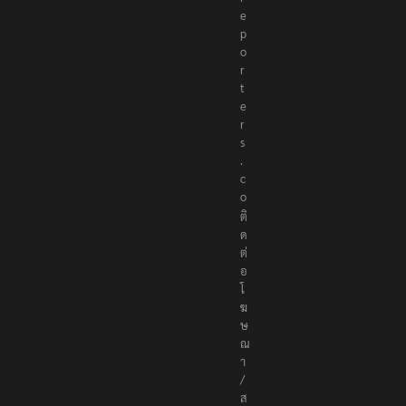
r
e
p
o
r
t
e
r
s
.
c
o
ติ
ด
ต่
อ
โ
ฆ
ษ
ณ
า
/