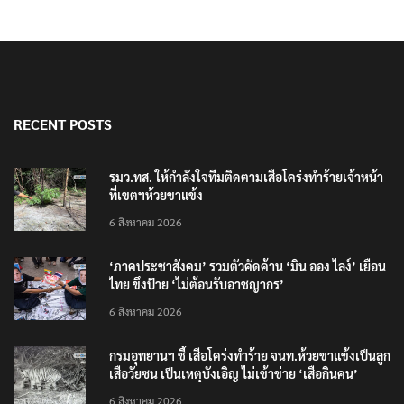
RECENT POSTS
รมว.ทส. ให้กำลังใจทีมติดตามเสือโคร่งทำร้ายเจ้าหน้า
ที่เขตฯห้วยขาแข้ง
6 สิงหาคม 2026
‘ภาคประชาสังคม’ รวมตัวคัดค้าน ‘มิน ออง ไลง์’ เยือน
ไทย ขึงป้าย ‘ไม่ต้อนรับอาชญากร’
6 สิงหาคม 2026
กรมอุทยานฯ ชี้ เสือโคร่งทำร้าย จนท.ห้วยขาแข้งเป็นลูก
เสือวัยซน เป็นเหตุบังเอิญ ไม่เข้าข่าย ‘เสือกินคน’