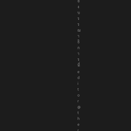
ก
อ
ง
บ
ร
ร
ณ
า
ธิ
ก
า
ร
ที่
e
d
i
t
o
r
@
t
h
e