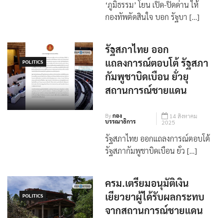
‘ภูมิธรรม’ โยน เปิด-ปิดด่าน ให้
กองทัพตัดสินใจ บอก รัฐบา […]
รัฐสภาไทย ออก
แถลงการณ์ตอบโต้ รัฐสภา
POLITICS
กัมพูชาบิดเบือน ยั่วยุ
สถานการณ์ชายแดน
By
กอง
14 สิงหาคม
บรรณาธิการ
2025
รัฐสภาไทย ออกแถลงการณ์ตอบโต้
รัฐสภากัมพูชาบิดเบือน ยั่ว […]
ครม.เตรียมอนุมัติเงิน
เยียวยาผู้ได้รับผลกระทบ
POLITICS