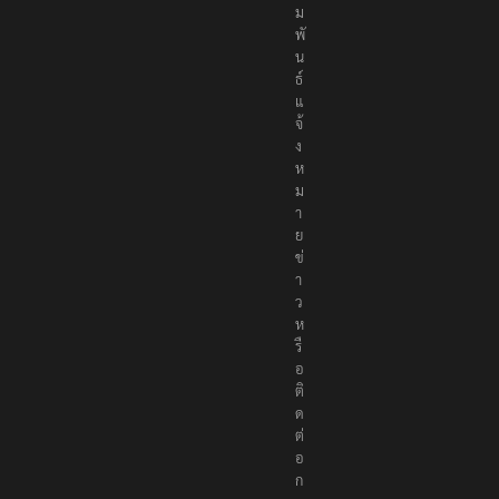
สั
ม
พั
น
ธ์
แ
จ้
ง
ห
ม
า
ย
ข่
า
ว
ห
รื
อ
ติ
ด
ต่
อ