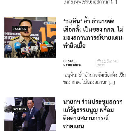
ครม. ไฟเขียว งบกลาง 2.4 พันล้าน
ให้กองทัพใช้รับมือสถานก […]
‘อนุทิน‘ ย้ำ อำนาจจัด
เลือกตั้ง เป็นของ กกต. ไม่
POLITICS
มองสถานการณ์ชายแดน
ทำยืดเยื้อ
By
กอง
12 ธันวาคม
บรรณาธิการ
2025
‘อนุทิน‘ ย้ำ อำนาจจัดเลือกตั้ง เป็น
ของ กกต. ไม่มองสถานก […]
นายกฯ ร่วมประชุมสภาฯ
แก้รัฐธรรมนูญ พร้อม
POLITICS
ติดตามสถานการณ์