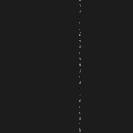
น
ก
ล
า
ง
เ
พื่
อ
สั
ง
ค
ม
ส่
ง
ข่
า
ว
ป
ร
ะ
ช
า