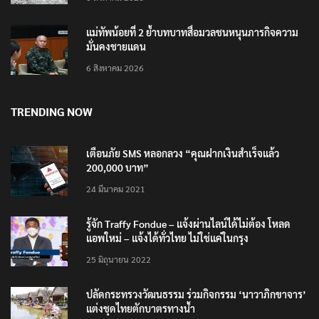
6 สิงหาคม 2026
แม่ทัพน้อยที่ 2 ย้ำบทบาทสื่อมวลชนหนุนภารกิจความ
มั่นคงชายแดน
6 สิงหาคม 2026
TRENDING NOW
เตือนภัย SMS หลอกลวง “คุณฝากเงินสำเร็จแล้ว
200,000 บาท”
24 มีนาคม 2021
รู้จัก Traffy Fondue – แจ้งผ่านไลน์ได้ไม่ต้อง โหลด
แอพใหม่ – แจ้งได้ทั่วไทย ไม่ใช่แค่ในกรุง
25 มิถุนายน 2022
ปลัดกระทรวงวัฒนธรรม ร่วมกิจกรรม ‘นาวาภิกขาจาร’