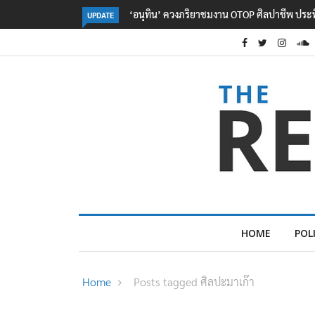
าชมงาน OTOP ศิลปาชีพ ประทีปไทยวันแรก
ลอรีอัลโชว์ผลประกอบการครึ่งปีแรกโ
UPDATE
2.3 หมื่นล้านยูโร คว้าไลเซนส์ ‘กุชชี่’
ใหม่บุกตลาดไทย
HOME
POL
Home
Posts tagged ศิลปะมาเก๊า