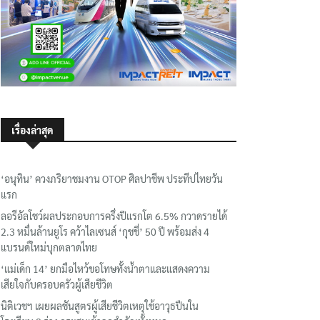
เรื่องล่าสุด
‘อนุทิน’ ควงภริยาชมงาน OTOP ศิลปาชีพ ประทีปไทยวัน
แรก
ลอรีอัลโชว์ผลประกอบการครึ่งปีแรกโต 6.5% กวาดรายได้
2.3 หมื่นล้านยูโร คว้าไลเซนส์ ‘กุชชี่’ 50 ปี พร้อมส่ง 4
แบรนด์ใหม่บุกตลาดไทย
‘แม่เด็ก 14’ ยกมือไหว้ขอโทษทั้งน้ำตาและแสดงความ
เสียใจกับครอบครัวผู้เสียชีวิต
นิติเวชฯ เผยผลชันสูตรผู้เสียชีวิตเหตุใช้อาวุธปืนใน