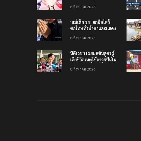
รายได้ 2.3 หมื่นล้านยูโร
8 สิงหาคม 2026
คว้าไลเซนส์ ‘กุชชี่’ 50 ปี
พร้อมส่ง 4 แบรนด์ใหม่บุก
‘แม่เด็ก 14’ ยกมือไหว้
ตลาดไทย
ขอโทษทั้งน้ำตาและแสดง
ความเสียใจกับครอบครัวผู้
8 สิงหาคม 2026
เสียชีวิต
นิติเวชฯ เผยผลชันสูตรผู้
เสียชีวิตเหตุใช้อาวุธปืนใน
โรงเรียน 8 ร่าง กระสุนเข้า
8 สิงหาคม 2026
จุดสำคัญทั้งหมด