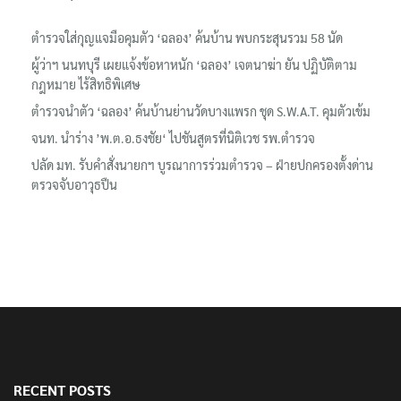
ตำรวจใส่กุญแจมือคุมตัว ‘ฉลอง’ ค้นบ้าน พบกระสุนรวม 58 นัด
ผู้ว่าฯ นนทบุรี เผยแจ้งข้อหาหนัก ‘ฉลอง’ เจตนาฆ่า ยัน ปฏิบัติตาม
กฎหมาย ไร้สิทธิพิเศษ
ตำรวจนำตัว ‘ฉลอง’ ค้นบ้านย่านวัดบางแพรก ชุด S.W.A.T. คุมตัวเข้ม
จนท. นำร่าง ’พ.ต.อ.ธงชัย‘ ไปชันสูตรที่นิติเวช รพ.ตำรวจ
ปลัด มท. รับคำสั่งนายกฯ บูรณาการร่วมตำรวจ – ฝ่ายปกครองตั้งด่าน
ตรวจจับอาวุธปืน