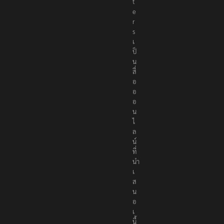
r
t
e
r
s
เ
ป็
น
สื่
อ
อ
อ
น
ไ
ล
น์
ที่
นำ
เ
ส
น
อ
เ