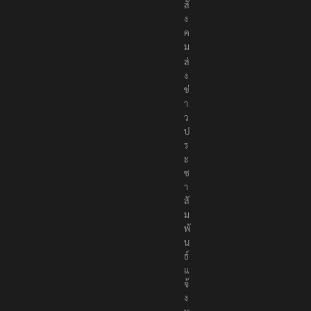
อ
สั
ง
ค
ม
ส่
ง
ข่
า
ว
ป
ร
ะ
ช
า
สั
ม
พั
น
ธ์
แ
จ้