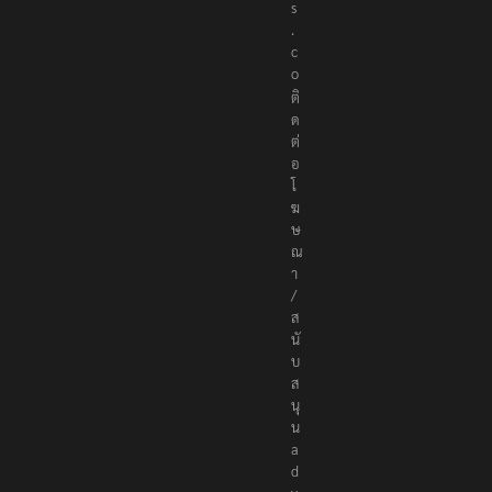
r
s
.
c
o
ติ
ด
ต่
อ
โ
ฆ
ษ
ณ
า
/
ส
นั
บ
ส
นุ
น
a