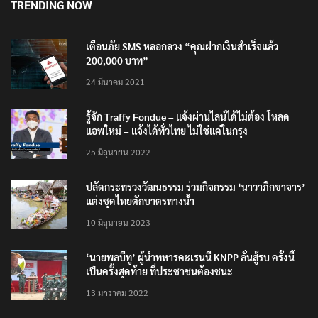
TRENDING NOW
เตือนภัย SMS หลอกลวง “คุณฝากเงินสำเร็จแล้ว
200,000 บาท”
24 มีนาคม 2021
รู้จัก Traffy Fondue – แจ้งผ่านไลน์ได้ไม่ต้อง โหลด
แอพใหม่ – แจ้งได้ทั่วไทย ไม่ใช่แค่ในกรุง
25 มิถุนายน 2022
ปลัดกระทรวงวัฒนธรรม ร่วมกิจกรรม ‘นาวาภิกขาจาร’
แต่งชุดไทยตักบาตรทางน้ำ
10 มิถุนายน 2023
‘นายพลบีทู’ ผู้นำทหารคะเรนนี KNPP ลั่นสู้รบ ครั้งนี้
เป็นครั้งสุดท้าย ที่ประชาชนต้องชนะ
13 มกราคม 2022