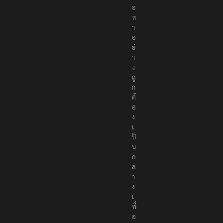
นื้
อ
ห
า
อ
ย่
า
ง
ถู
ก
ต้
อ
ง
เ
ป็
น
ก
ล
า
ง
เ
พื่