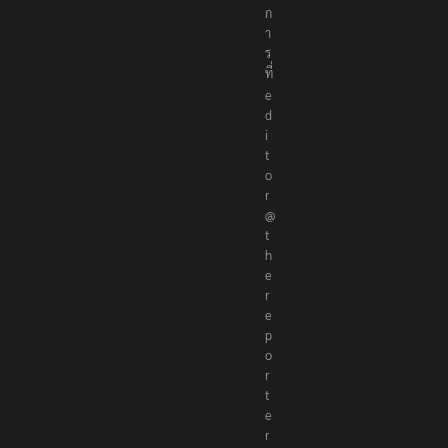
ธิ
ก
า
ร
ที่
e
d
i
t
o
r
@
t
h
e
r
e
p
o
r
t
e