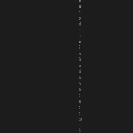
ง
ห
ม
า
ย
ข่
า
ว
ห
รื
อ
ติ
ด
ต่
อ
ก
อ
ง
บ
ร
ร
ณ
า