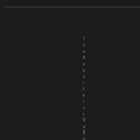
T
h
e
R
e
p
o
r
t
e
r
s
เ
ป็
น
สื่
อ