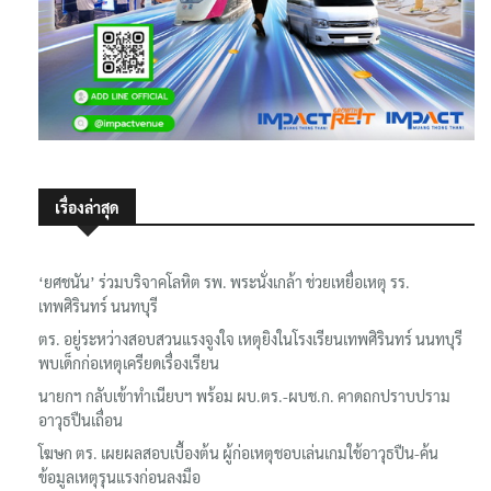
เรื่องล่าสุด
‘ยศชนัน’ ร่วมบริจาคโลหิต รพ. พระนั่งเกล้า ช่วยเหยื่อเหตุ รร.
เทพศิรินทร์ นนทบุรี
ตร. อยู่ระหว่างสอบสวนแรงจูงใจ เหตุยิงในโรงเรียนเทพศิรินทร์ นนทบุรี
พบเด็กก่อเหตุเครียดเรื่องเรียน
นายกฯ กลับเข้าทำเนียบฯ พร้อม ผบ.ตร.-ผบช.ก. คาดถกปราบปราม
อาวุธปืนเถื่อน
โฆษก ตร. เผยผลสอบเบื้องต้น ผู้ก่อเหตุชอบเล่นเกมใช้อาวุธปืน-ค้น
ข้อมูลเหตุรุนแรงก่อนลงมือ