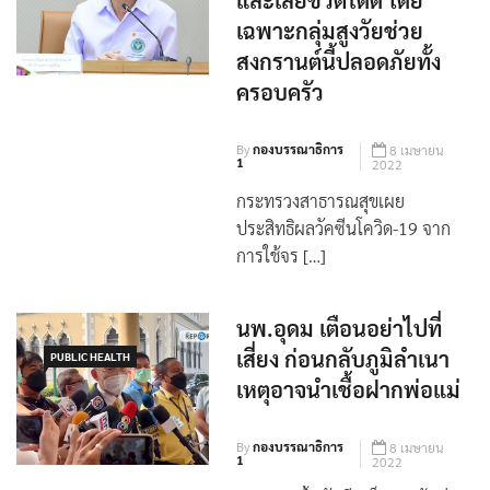
และเสียชีวิตได้ดี โดย
เฉพาะกลุ่มสูงวัยช่วย
สงกรานต์นี้ปลอดภัยทั้ง
ครอบครัว
By
กองบรรณาธิการ
8 เมษายน
1
2022
กระทรวงสาธารณสุขเผย
ประสิทธิผลวัคซีนโควิด-19 จาก
การใช้จร […]
นพ.อุดม เตือนอย่าไปที่
เสี่ยง ก่อนกลับภูมิลำเนา
PUBLIC HEALTH
เหตุอาจนำเชื้อฝากพ่อแม่
By
กองบรรณาธิการ
8 เมษายน
1
2022