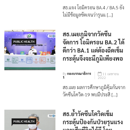
สธ.แจง โอมิครอน BA.4 / BA.5 ยัง
ไม่มีข้อมูลชัดเจนว่ารุนแ […]
สธ.เผยภูมิจากวัคซีน
จัดการ โอมิครอน BA.2 ได้
PUBLIC HEALTH
ดีกว่า BA.1 แต่ต้องฉีดเข็ม
กระตุ้นจึงจะมีภูมิเพียงพอ
By
กองบรรณาธิการ
11 เมษายน
1
2022
สธ.เผย ผลการศึกษาภูมิคุ้มกันจาก
วัคซีนโควิด-19 พบมีประสิ […]
สธ.ย้ำวัคซีนโควิดเข็ม
กระตุ้นป้องกันป่วยรุนแรง
PUBLIC HEALTH