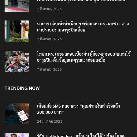
7 สิงหาคม 2026
นายกฯ กลับเข้าทำเนียบฯ พร้อม ผบ.ตร.-ผบช.ก. คาด
ถกปราบปรามอาวุธปืนเถื่อน
7 สิงหาคม 2026
โฆษก ตร. เผยผลสอบเบื้องต้น ผู้ก่อเหตุชอบเล่นเกมใช้
อาวุธปืน-ค้นข้อมูลเหตุรุนแรงก่อนลงมือ
7 สิงหาคม 2026
TRENDING NOW
เตือนภัย SMS หลอกลวง “คุณฝากเงินสำเร็จแล้ว
200,000 บาท”
24 มีนาคม 2021
รู้จัก Traffy Fondue – แจ้งผ่านไลน์ได้ไม่ต้อง โหลด