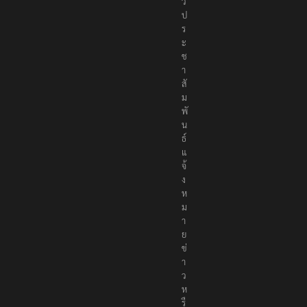
ว
ป
ร
ะ
ช
า
สั
ม
พั
น
ธ์
แ
จ้
ง
ห
ม
า
ย
ข่
า
ว
ห
รื