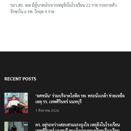
รมว.สธ. เผย มีผู้บาดเจ็บจากเหตุยิงในโรงเรียน 22 ราย กระจายตัว
รักษาใน 6 รพ. วิกฤต 9 ราย
RECENT POSTS
‘ยศชนัน’ ร่วมบริจาคโลหิต รพ. พระนั่งเกล้า ช่วยเหยื่อ
เหตุ รร. เทพศิรินทร์ นนทบุรี
7 สิงหาคม 2026
ตร. อยู่ระหว่างสอบสวนแรงจูงใจ เหตุยิงในโรงเรียน
เทพศิรินทร์ นนทบุรี พบเด็กก่อเหตุเครียดเรื่องเรียน