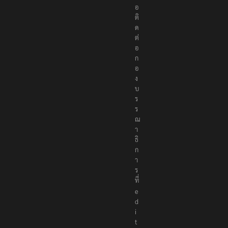
อ
ติ
ด
ต่
อ
ก
อ
ง
บ
ร
ร
ณ
า
ธิ
ก
า
ร
ที่
e
d
i
t