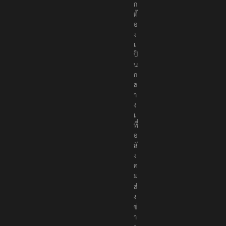
ก
ต้
อ
ง
เ
ป็
น
ก
ล
า
ง
เ
พื่
อ
สั
ง
ค
ม
ส่
ง
ข่
า