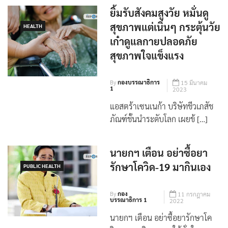
ยิ้มรับสังคมสูงวัย หมั่นดู
สุขภาพแต่เนิ่นๆ กระตุ้นวัย
HEALTH
เก๋าดูแลกายปลอดภัย
สุขภาพใจแข็งแรง
By
กองบรรณาธิการ
15 มีนาคม
1
2023
แอสตร้าเซนเนก้า บริษัทชีวเภสัช
ภัณฑ์ชั้นนำระดับโลก เผยข้ […]
นายกฯ เตือน อย่าซื้อยา
รักษาโควิด-19 มากินเอง
PUBLIC HEALTH
By
กอง
11 กรกฎาคม
บรรณาธิการ 1
2022
นายกฯ เตือน อย่าซื้อยารักษาโค