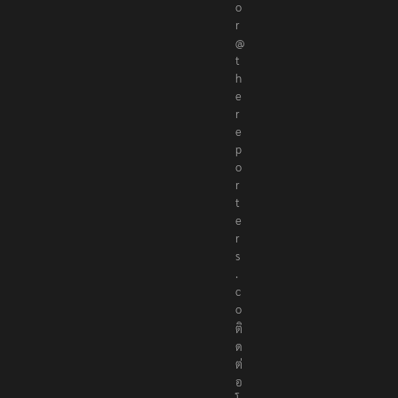
o
r
@
t
h
e
r
e
p
o
r
t
e
r
s
.
c
o
ติ
ด
ต่
อ