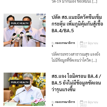
วิด-19 มากินเอง ขอให้มั่นใ […]
ปลัด สธ.แนะฉีดวัคซีนเข็ม
กระตุ้น เพิ่มภูมิคุ้มกันสู้เชื้อ
PUBLIC HEALTH
BA.4/BA.5
By
กองบรรณาธิการ
27 มิถุนายน
1
2022
ปลัดกระทรวงสาธารณสุข แจงยัง
ไม่มีข้อมูลที่ชัดเจนว่าโควิด […]
สธ.แจง โอมิครอน BA.4 /
BA.5 ยังไม่มีข้อมูลชัดเจน
PUBLIC HEALTH
ว่ารุนแรงขึ้น
By
กองบรรณาธิการ
25 มิถุนายน
1
2022