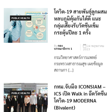
โควิด-19 สายพันธุ์ลูกผสม
หลบภูมิคุ้มกันได้ดี แนะ
PUBLIC HEALTH
กลุ่มเสี่ยงรับวัคซีนเข็ม
กระตุ้นปีละ 1 ครั้ง
By
กอง
24 พฤษภาคม
บรรณาธิการ 1
2023
กรมวิทยาศาสตร์การแพทย์
กระทรวงสาธารณสุข เผยข้อมูล
สถานกา […]
กทม.จับมือ ICONSIAM –
ICS เปิด Walk in ฉีดวัคซีน
PUBLIC HEALTH
โควิด-19 MODERNA
(Bivalent)