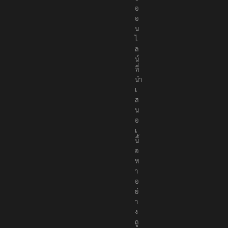
อ
อ
น
ไ
ล
น์
ที่
นำ
เ
ส
น
อ
เ
นื้
อ
ห
า
อ
ย่
า
ง
ถู