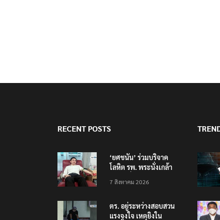
RECENT POSTS
TREN
‘ยศชนัน’ ร่วมบริจาค
โลหิต รพ. พระนั่งเกล้า
ช่วยเหยื่อเหตุ รร.
7 สิงหาคม 2026
เทพศิรินทร์ นนทบุรี
ตร. อยู่ระหว่างสอบสวน
แรงจูงใจ เหตุยิงใน