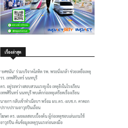
เรื่องล่าสุด
‘ยศชนัน’ ร่วมบริจาคโลหิต รพ. พระนั่งเกล้า ช่วยเหยื่อเหตุ
รร. เทพศิรินทร์ นนทบุรี
ตร. อยู่ระหว่างสอบสวนแรงจูงใจ เหตุยิงในโรงเรียน
เทพศิรินทร์ นนทบุรี พบเด็กก่อเหตุเครียดเรื่องเรียน
นายกฯ กลับเข้าทำเนียบฯ พร้อม ผบ.ตร.-ผบช.ก. คาดถก
ปราบปรามอาวุธปืนเถื่อน
โฆษก ตร. เผยผลสอบเบื้องต้น ผู้ก่อเหตุชอบเล่นเกมใช้
อาวุธปืน-ค้นข้อมูลเหตุรุนแรงก่อนลงมือ