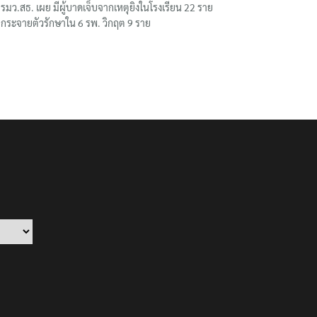
รมว.สธ. เผย มีผู้บาดเจ็บจากเหตุยิงในโรงเรียน 22 ราย
กระจายตัวรักษาใน 6 รพ. วิกฤต 9 ราย