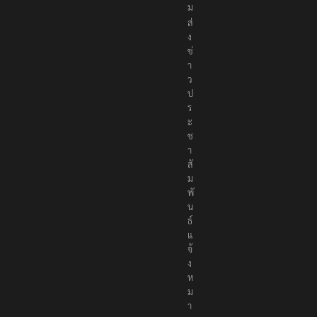
ง
ค
ม
ส่
ง
ข่
า
ว
ป
ร
ะ
ช
า
สั
ม
พั
น
ธ์
แ
จ้
ง
ห