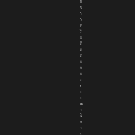
ม
า
ย
ข่
า
ว
ห
รื
อ
ติ
ด
ต่
อ
ก
อ
ง
บ
ร
ร
ณ
า
ธิ
ก