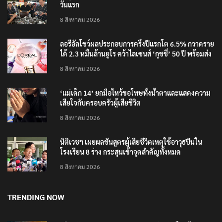
‘อนุทิน’ ควงภริยาชมงาน OTOP ศิลปาชีพ ประทีปไทย
วันแรก
8 สิงหาคม 2026
ลอรีอัลโชว์ผลประกอบการครึ่งปีแรกโต 6.5% กวาดราย
ได้ 2.3 หมื่นล้านยูโร คว้าไลเซนส์ ‘กุชชี่’ 50 ปี พร้อมส่ง
4 แบรนด์ใหม่บุกตลาดไทย
8 สิงหาคม 2026
‘แม่เด็ก 14’ ยกมือไหว้ขอโทษทั้งน้ำตาและแสดงความ
เสียใจกับครอบครัวผู้เสียชีวิต
8 สิงหาคม 2026
นิติเวชฯ เผยผลชันสูตรผู้เสียชีวิตเหตุใช้อาวุธปืนใน
โรงเรียน 8 ร่าง กระสุนเข้าจุดสำคัญทั้งหมด
8 สิงหาคม 2026
TRENDING NOW