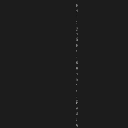
อ
ห
า
อ
ย่
า
ง
ถู
ก
ต้
อ
ง
เ
ป็
น
ก
ล
า
ง
เ
พื่
อ
สั