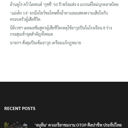
‘อนุทิน’ ควงภริยาชมงาน OTOP ศิลปาชีพ ประทีปไทยวันแรก
ลอรีอัลโชว์ผลประกอบการครึ่งปีแรกโต 6.5% กวาดรายได้ 2.3 หมื่น
ล้านยูโร คว้าไลเซนส์ ‘กุชชี่’ 50 ปี พร้อมส่ง 4 แบรนด์ใหม่บุกตลาดไทย
‘แม่เด็ก 14’ ยกมือไหว้ขอโทษทั้งน้ำตาและแสดงความเสียใจกับ
ครอบครัวผู้เสียชีวิต
นิติเวชฯ เผยผลชันสูตรผู้เสียชีวิตเหตุใช้อาวุธปืนในโรงเรียน 8 ร่าง
กระสุนเข้าจุดสำคัญทั้งหมด
นายกฯ สั่งคุมปืนเข้มอาวุธ เตรียมแก้กฎหมาย
RECENT POSTS