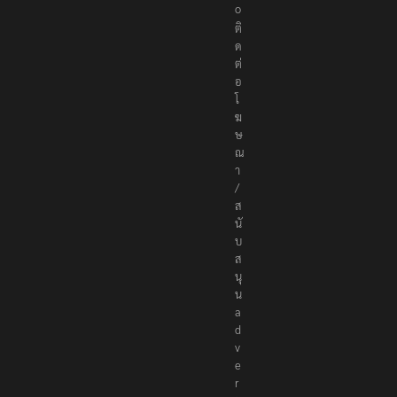
.
c
o
ติ
ด
ต่
อ
โ
ฆ
ษ
ณ
า
/
ส
นั
บ
ส
นุ
น
a
d
v