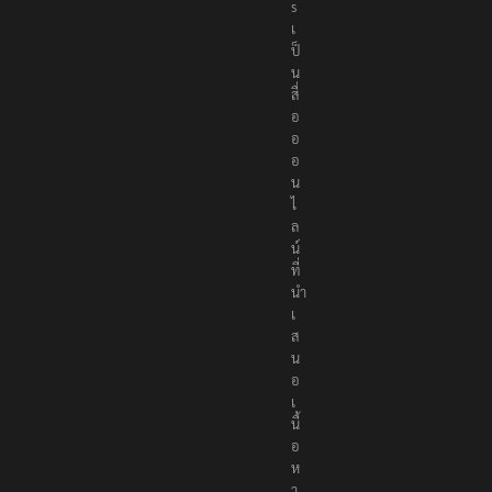
e
r
s
เ
ป็
น
สื่
อ
อ
อ
น
ไ
ล
น์
ที่
นำ
เ
ส
น
อ
เ
นื้