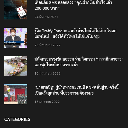
เตือนภัย SMS หลอกลวง “คุณฝากเงินสำเร็จแล้ว
200,000 บาท”
24 มีนาคม 2021
รู้จัก Traffy Fondue – แจ้งผ่านไลน์ได้ไม่ต้อง โหลด
แอพใหม่ – แจ้งได้ทั่วไทย ไม่ใช่แค่ในกรุง
25 มิถุนายน 2022
ปลัดกระทรวงวัฒนธรรม ร่วมกิจกรรม ‘นาวาภิกขาจาร’
แต่งชุดไทยตักบาตรทางน้ำ
10 มิถุนายน 2023
‘นายพลบีทู’ ผู้นำทหารคะเรนนี KNPP ลั่นสู้รบ ครั้งนี้
เป็นครั้งสุดท้าย ที่ประชาชนต้องชนะ
13 มกราคม 2022