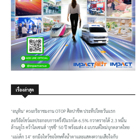
เรื่องล่าสุด
‘อนุทิน’ ควงภริยาชมงาน OTOP ศิลปาชีพ ประทีปไทยวันแรก
ลอรีอัลโชว์ผลประกอบการครึ่งปีแรกโต 6.5% กวาดรายได้ 2.3 หมื่น