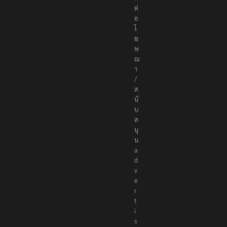
ติ
ด
ต่
อ
โ
ฆ
ษ
ณ
า
/
ส
นั
บ
ส
นุ
น
a
d
v
e
r
t