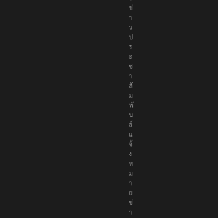
ส่
ง
ข่
า
ว
ป
ร
ะ
ช
า
สั
ม
พั
น
ธ์
แ
จ้
ง
ห
ม
า
ย