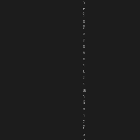
ข่
า
ว
ห
รื
อ
ติ
ด
ต่
อ
ก
อ
ง
บ
ร
ร
ณ
า
ธิ
ก
า
ร