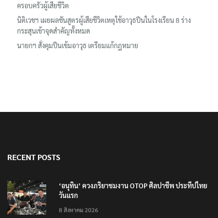
ล้านยูโร คว้าไลเซนส์ ‘กุชชี่’ 50 ปี พร้อมส่ง 4 แบรนด์ใหม่บุกตลาดไทย
‘แม่เด็ก 14’ ยกมือไหว้ขอโทษทั้งน้ำตาและแสดงความเสียใจกับ
ครอบครัวผู้เสียชีวิต
นิติเวชฯ เผยผลชันสูตรผู้เสียชีวิตเหตุใช้อาวุธปืนในโรงเรียน 8 ร่าง
กระสุนเข้าจุดสำคัญทั้งหมด
นายกฯ สั่งคุมปืนเข้มอาวุธ เตรียมแก้กฎหมาย
RECENT POSTS
‘อนุทิน’ ควงภริยาชมงาน OTOP ศิลปาชีพ ประทีปไทย
วันแรก