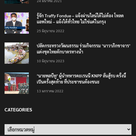
200,000 บาท”
24 มีนาคม 2021
รู้จัก Traffy Fondue – แจ้งผ่านไลน์ได้ไม่ต้อง โหลด
แอพใหม่ – แจ้งได้ทั่วไทย ไม่ใช่แค่ในกรุง
25 มิถุนายน 2022
ปลัดกระทรวงวัฒนธรรม ร่วมกิจกรรม ‘นาวาภิกขาจาร’
แต่งชุดไทยตักบาตรทางน้ำ
10 มิถุนายน 2023
‘นายพลบีทู’ ผู้นำทหารคะเรนนี KNPP ลั่นสู้รบ ครั้งนี้
เป็นครั้งสุดท้าย ที่ประชาชนต้องชนะ
13 มกราคม 2022
CATEGORIES