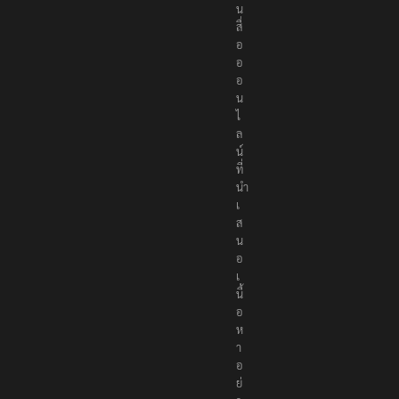
เ
ป็
น
สื่
อ
อ
อ
น
ไ
ล
น์
ที่
นำ
เ
ส
น
อ
เ
นื้
อ
ห
า