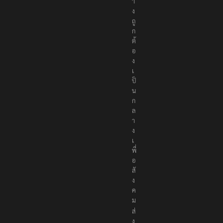
อ
ย่
า
ง
ถู
ก
ต้
อ
ง
เ
ป็
น
ก
ล
า
ง
เ
พื่
อ
สั
ง
ค
ม