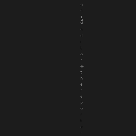
ก
า
ร
ที่
e
d
i
t
o
r
@
t
h
e
r
e
p
o
r
t
e
r