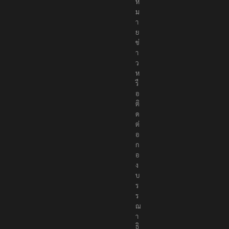
ห
ม
า
ย
ข่
า
ว
ห
รื
อ
ติ
ด
ต่
อ
ก
อ
ง
บ
ร
ร
ณ
า
ธิ