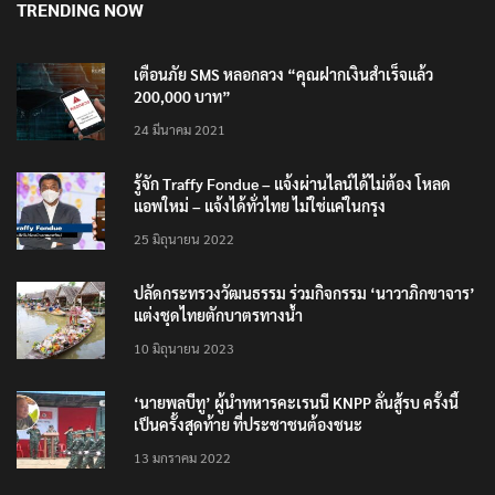
TRENDING NOW
เตือนภัย SMS หลอกลวง “คุณฝากเงินสำเร็จแล้ว
200,000 บาท”
24 มีนาคม 2021
รู้จัก Traffy Fondue – แจ้งผ่านไลน์ได้ไม่ต้อง โหลด
แอพใหม่ – แจ้งได้ทั่วไทย ไม่ใช่แค่ในกรุง
25 มิถุนายน 2022
ปลัดกระทรวงวัฒนธรรม ร่วมกิจกรรม ‘นาวาภิกขาจาร’
แต่งชุดไทยตักบาตรทางน้ำ
10 มิถุนายน 2023
‘นายพลบีทู’ ผู้นำทหารคะเรนนี KNPP ลั่นสู้รบ ครั้งนี้
เป็นครั้งสุดท้าย ที่ประชาชนต้องชนะ
13 มกราคม 2022