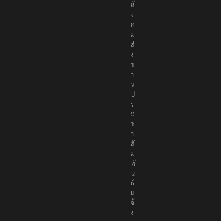
สั
ง
ค
ม
ส่
ง
ข่
า
ว
ป
ร
ะ
ช
า
สั
ม
พั
น
ธ์
แ
จ้
ง