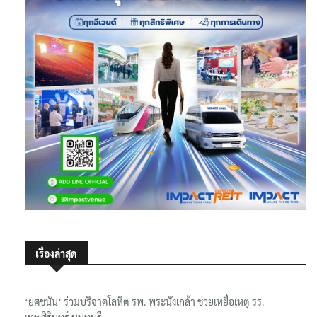
เรื่องล่าสุด
‘ยศชนัน’ ร่วมบริจาคโลหิต รพ. พระนั่งเกล้า ช่วยเหยื่อเหตุ รร.
เทพศิรินทร์ นนทบุรี