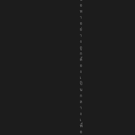
อ
ห
า
อ
ย่
า
ง
ถู
ก
ต้
อ
ง
เ
ป็
น
ก
ล
า
ง
เ
พื่
อ