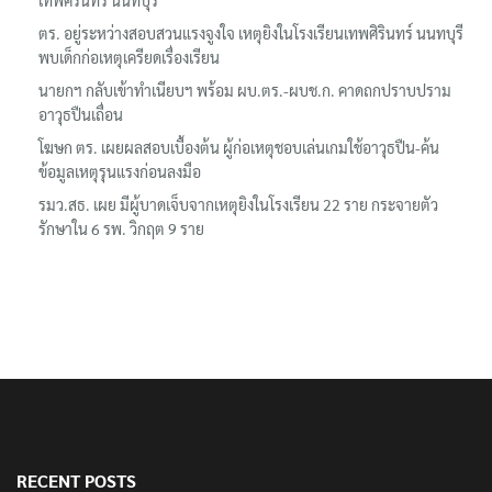
ตร. อยู่ระหว่างสอบสวนแรงจูงใจ เหตุยิงในโรงเรียนเทพศิรินทร์ นนทบุรี
พบเด็กก่อเหตุเครียดเรื่องเรียน
นายกฯ กลับเข้าทำเนียบฯ พร้อม ผบ.ตร.-ผบช.ก. คาดถกปราบปราม
อาวุธปืนเถื่อน
โฆษก ตร. เผยผลสอบเบื้องต้น ผู้ก่อเหตุชอบเล่นเกมใช้อาวุธปืน-ค้น
ข้อมูลเหตุรุนแรงก่อนลงมือ
รมว.สธ. เผย มีผู้บาดเจ็บจากเหตุยิงในโรงเรียน 22 ราย กระจายตัว
รักษาใน 6 รพ. วิกฤต 9 ราย
RECENT POSTS