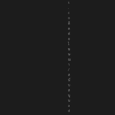
s
.
c
o
ติ
ด
ต่
อ
โ
ฆ
ษ
ณ
า
/
ส
นั
บ
ส
นุ
น
a
d