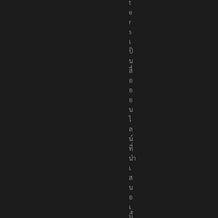
t
e
r
s
เ
ป็
น
สื่
อ
อ
อ
น
ไ
ล
น์
ที่
นำ
เ
ส
น
อ
เ
นื้