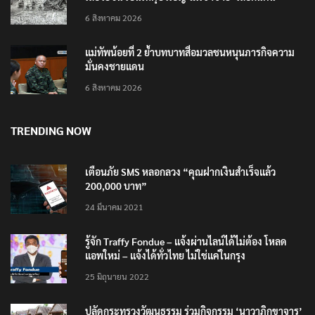
เสือวัยซน เป็นเหตุบังเอิญ ไม่เข้าข่าย ‘เสือกินคน’
6 สิงหาคม 2026
แม่ทัพน้อยที่ 2 ย้ำบทบาทสื่อมวลชนหนุนภารกิจความ
มั่นคงชายแดน
6 สิงหาคม 2026
TRENDING NOW
เตือนภัย SMS หลอกลวง “คุณฝากเงินสำเร็จแล้ว
200,000 บาท”
24 มีนาคม 2021
รู้จัก Traffy Fondue – แจ้งผ่านไลน์ได้ไม่ต้อง โหลด
แอพใหม่ – แจ้งได้ทั่วไทย ไม่ใช่แค่ในกรุง
25 มิถุนายน 2022