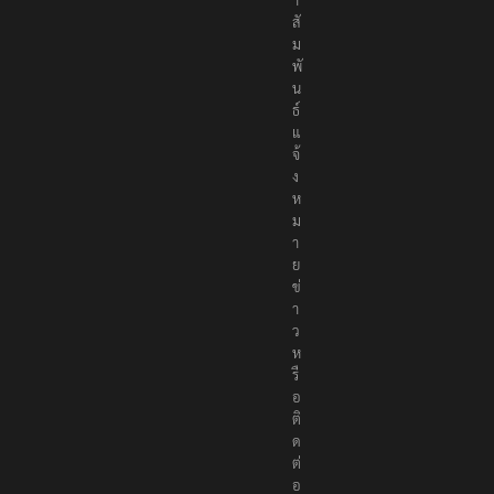
า
สั
ม
พั
น
ธ์
แ
จ้
ง
ห
ม
า
ย
ข่
า
ว
ห
รื
อ
ติ
ด
ต่