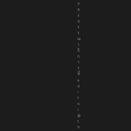
อ
ก
อ
ง
บ
ร
ร
ณ
า
ธิ
ก
า
ร
ที่
e
d
i
t
o
r
@
t