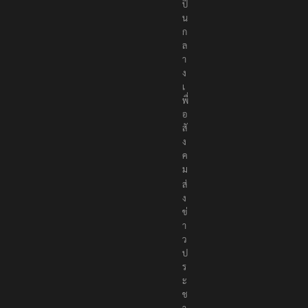
เ
ป็
น
ก
ล
า
ง
เ
พื่
อ
สั
ง
ค
ม
ส่
ง
ข่
า
ว
ป
ร
ะ
ช