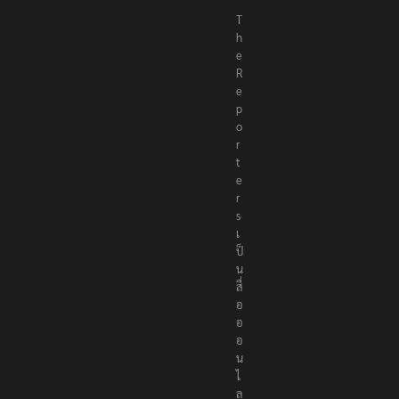
T
h
e
R
e
p
o
r
t
e
r
s
เ
ป็
น
สื่
อ
อ
อ
น
ไ