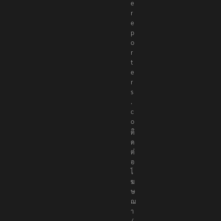
h
e
r
e
p
o
r
t
e
r
s
.
c
o
ติ
ด
ต่
อ
โ
ฆ
ษ
ณ
า