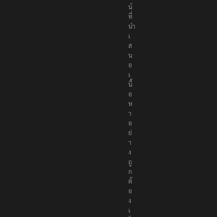
ล
น์
ที่
นำ
เ
ส
น
อ
เ
นื้
อ
ห
า
อ
ย่
า
ง
ถู
ก
ต้
อ
ง