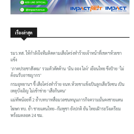
เรื่องล่าสุด
รมว.ทส. ให้กำลังใจทีมติดตามเสือโคร่งทำร้ายเจ้าหน้าที่เขตฯห้วยขา
แข้ง
‘ภาคประชาสังคม’ รวมตัวคัดค้าน ‘มิน ออง ไลง์’ เยือนไทย ขึงป้าย ‘ไม่
ต้อนรับอาชญากร’
กรมอุทยานฯ ชี้ เสือโคร่งทำร้าย จนท.ห้วยขาแข้งเป็นลูกเสือวัยซน เป็น
เหตุบังเอิญ ไม่เข้าข่าย ‘เสือกินคน’
แม่ทัพน้อยที่ 2 ย้ำบทบาทสื่อมวลชนหนุนภารกิจความมั่นคงชายแดน
โฆษก ทบ. ย้ำ ชายแดนไทย–กัมพูชา ยังปกติ ยัน ไทยเฝ้าระวังเตรียม
พร้อมตลอด 24 ชม.