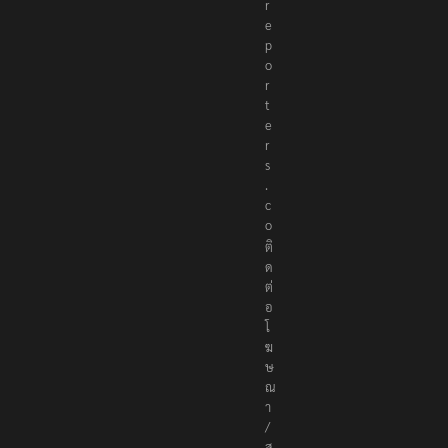
h
e
r
e
p
o
r
t
e
r
s
.
c
o
ติ
ด
ต่
อ
โ
ฆ
ษ
ณ