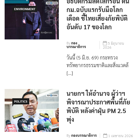
อธิบดีกรมลดโลกร้อน ดัน
กม.ฉบับแรกรับมือโลก
ENVIRONMENT
เดือด ชี้ไทยเสี่ยงภัยพิบัติ
อันดับ 17 ของโลก
By
กอง
5 มิถุนายน
บรรณาธิการ
2026
วันนี้ (5 มิ.ย. 69) กระทรวง
ทรัพยากรธรรมชาติและสิ่งแวดล้
[…]
นายกฯ ให้อำนาจ ผู้ว่าฯ
พิจารณาประกาศพื้นที่ภัย
POLITICS
พิบัติ หลังค่าฝุ่น PM 2.5
พุ่ง