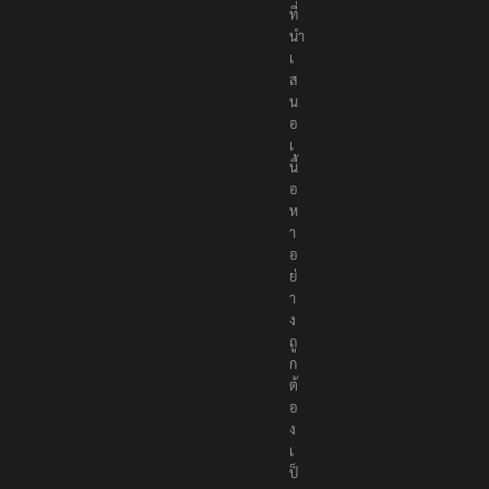
ล
น์
ที่
นำ
เ
ส
น
อ
เ
นื้
อ
ห
า
อ
ย่
า
ง
ถู
ก
ต้
อ
ง