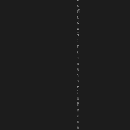
ช
า
สั
ม
พั
น
ธ์
แ
จ้
ง
ห
ม
า
ย
ข่
า
ว
ห
รื
อ
ติ
ด
ต่