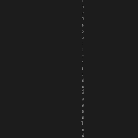
T
h
e
R
e
p
o
r
t
e
r
s
เ
ป็
น
สื่
อ
อ
อ
น
ไ