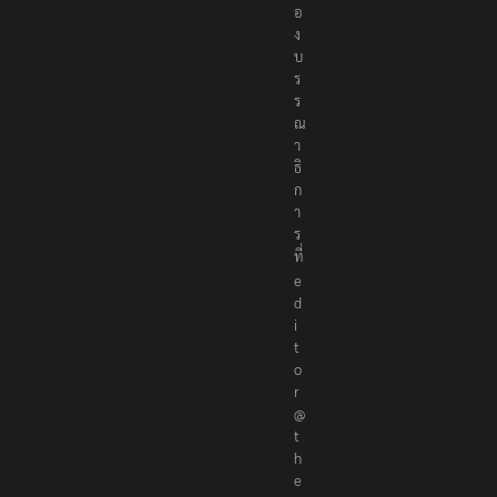
อ
ก
อ
ง
บ
ร
ร
ณ
า
ธิ
ก
า
ร
ที่
e
d
i
t
o
r
@
t