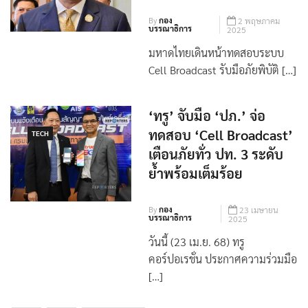
รับมือภัยพิบัติ
By
กอง
2 พฤษภาคม
บรรณาธิการ
2025
มหาดไทยเดินหน้าทดสอบระบบ
Cell Broadcast รับมือภัยพิบัติ […]
‘ทรู’ จับมือ ‘ปภ.’ จ่อ
ทดสอบ ‘Cell Broadcast’
TECH
เตือนภัยทั่ว ปท. 3 ระดับ
ย้ำพร้อมเต็มร้อย
By
กอง
23 เมษายน
บรรณาธิการ
2025
วันนี้ (23 เม.ย. 68) ทรู
คอร์ปอเรชั่น ประกาศความร่วมมือ
[…]