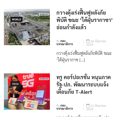
สถาน […]
กวางตุ้งเร่งฟื้นฟูหลังภัย
พิบัติ ขณะ ‘ไต้ฝุ่นรากาซา’
WORLD
อ่อนกำลังแล้ว
By
กอง
26 กันยายน
บรรณาธิการ
2025
กวางตุ้งเร่งฟื้นฟูหลังภัยพิบัติ ขณะ
‘ไต้ฝุ่นรากาซ […]
ทรู คอร์ปอเรชั่น หนุนภาค
รัฐ-ปภ. พัฒนาระบบแจ้ง
TECH
เตือนภัย T-Alert
By
กอง
22 กันยายน