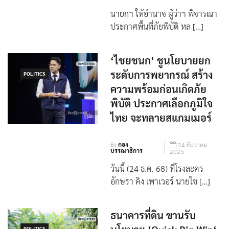
By
กองบรรณาธิการ
1 เมษายน 2026
นายกฯ ให้อำนาจ ผู้ว่าฯ พิจารณา
ประกาศพื้นที่ภัยพิบัติ หล […]
‘ไชยชนก’ ชูนโยบายยก
ระดับการพยากรณ์ สร้าง
POLITICS
ความพร้อมก่อนเกิดภัย
พิบัติ ประกาศเลือกภูมิใจ
ไทย จะทลายสแกมเมอร์
By
กอง
24 ธันวาคม
บรรณาธิการ
2025
วันนี้ (24 ธ.ค. 68) ที่โรงละคร
อักษรา คิง เพาเวอร์ นายไช […]