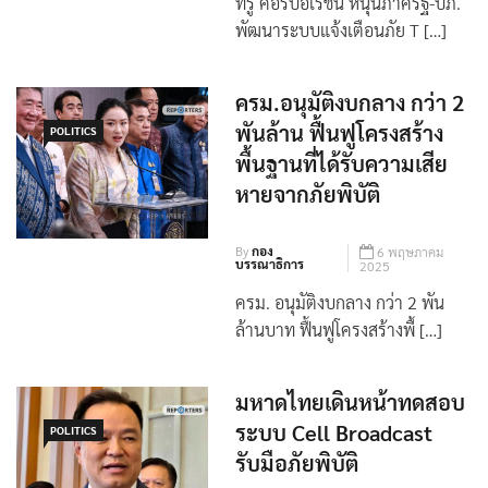
บรรณาธิการ
2025
ทรู คอร์ปอเรชั่น หนุนภาครัฐ-ปภ.
พัฒนาระบบแจ้งเตือนภัย T […]
ครม.อนุมัติงบกลาง กว่า 2
พันล้าน ฟื้นฟูโครงสร้าง
POLITICS
พื้นฐานที่ได้รับความเสีย
หายจากภัยพิบัติ
By
กอง
6 พฤษภาคม
บรรณาธิการ
2025
ครม. อนุมัติงบกลาง กว่า 2 พัน
ล้านบาท ฟื้นฟูโครงสร้างพื้ […]
มหาดไทยเดินหน้าทดสอบ
ระบบ Cell Broadcast
POLITICS