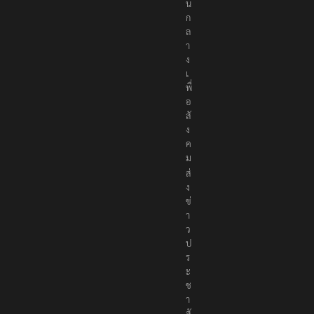
เ
ป็
น
ก
ล
า
ง
เ
พื่
อ
สั
ง
ค
ม
ส่
ง
ข่
า
ว
ป
ร
ะ