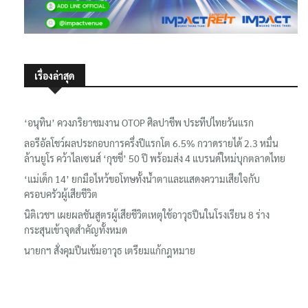
เรื่องล่าสุด
‘อนุทิน’ ควงภริยาชมงาน OTOP ศิลปาชีพ ประทีปไทยวันแรก
ลอรีอัลโชว์ผลประกอบการครึ่งปีแรกโต 6.5% กวาดรายได้ 2.3 หมื่น
ล้านยูโร คว้าไลเซนส์ ‘กุชชี่’ 50 ปี พร้อมส่ง 4 แบรนด์ใหม่บุกตลาดไทย
‘แม่เด็ก 14’ ยกมือไหว้ขอโทษทั้งน้ำตาและแสดงความเสียใจกับ
ครอบครัวผู้เสียชีวิต
นิติเวชฯ เผยผลชันสูตรผู้เสียชีวิตเหตุใช้อาวุธปืนในโรงเรียน 8 ร่าง
กระสุนเข้าจุดสำคัญทั้งหมด
นายกฯ สั่งคุมปืนเข้มอาวุธ เตรียมแก้กฎหมาย