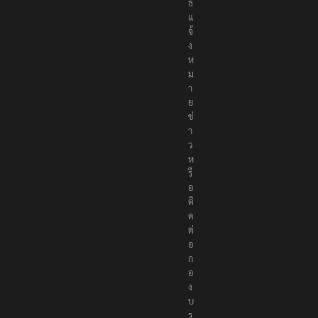
ธ์
แ
จ้
ง
ห
ม
า
ย
ข่
า
ว
ห
รื
อ
ติ
ด
ต่
อ
ก
อ
ง
บ
ร