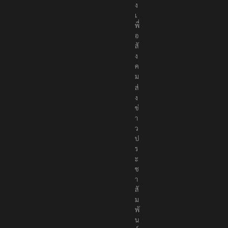
ง
เ
พื่
อ
สั
ง
ค
ม
ส่
ง
ข่
า
ว
ป
ร
ะ
ช
า
สั
ม
พั
น