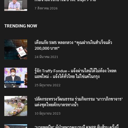
7 สิงหาคม 2026
TRENDING NOW
เตือนภัย SMS หลอกลวง “คุณฝากเงินสำเร็จแล้ว
200,000 บาท”
24 มีนาคม 2021
รู้จัก Traffy Fondue – แจ้งผ่านไลน์ได้ไม่ต้อง โหลด
แอพใหม่ – แจ้งได้ทั่วไทย ไม่ใช่แค่ในกรุง
25 มิถุนายน 2022
ปลัดกระทรวงวัฒนธรรม ร่วมกิจกรรม ‘นาวาภิกขาจาร’
แต่งชุดไทยตักบาตรทางน้ำ
10 มิถุนายน 2023
‘นายพลบีทู’ ผู้นำทหารคะเรนนี KNPP ลั่นสู้รบ ครั้งนี้