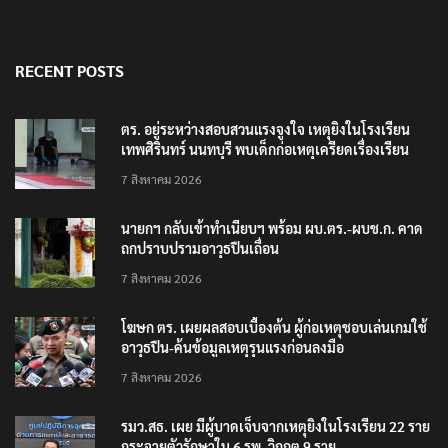
RECENT POSTS
ตร. อยู่ระหว่างสอบสวนแรงจูงใจ เหตุยิงในโรงเรียน
เทพศิรินทร์ นนทบุรี พบเด็กก่อเหตุเครียดเรื่องเรียน
7 สิงหาคม 2026
นายกฯ กลับเข้าทำเนียบฯ พร้อม ผบ.ตร.-ผบช.ก. คาด
ถกปราบปรามอาวุธปืนเถื่อน
7 สิงหาคม 2026
โฆษก ตร. เผยผลสอบเบื้องต้น ผู้ก่อเหตุชอบเล่นเกมใช้
อาวุธปืน-ค้นข้อมูลเหตุรุนแรงก่อนลงมือ
7 สิงหาคม 2026
รมว.สธ. เผย มีผู้บาดเจ็บจากเหตุยิงในโรงเรียน 22 ราย
กระจายตัวรักษาใน 6 รพ. วิกฤต 9 ราย