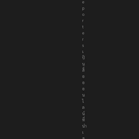
e
p
o
r
t
e
r
s
เ
ป็
น
สื่
อ
อ
อ
น
ไ
ล
น์
ที่
นำ
เ
ส