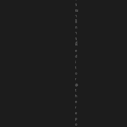
ร
ณ
า
ธิ
ก
า
ร
ที่
e
d
i
t
o
r
@
t
h
e
r
e
p
o