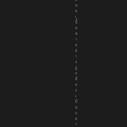
น
อ
เ
นื้
อ
ห
า
อ
ย่
า
ง
ถู
ก
ต้
อ
ง
เ
ป็
น
ก
ล
า