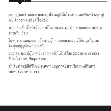
ตร. อยู่ระหว่างสอบสวนแรงจูงใจ เหตุยิงในโรงเรียนเทพศิรินทร์ นนทบุรี
พบเด็กก่อเหตุเครียดเรื่องเรียน
นายกฯ กลับเข้าทำเนียบฯ พร้อม ผบ.ตร.-ผบช.ก. คาดถกปราบปราม
อาวุธปืนเถื่อน
โฆษก ตร. เผยผลสอบเบื้องต้น ผู้ก่อเหตุชอบเล่นเกมใช้อาวุธปืน-ค้น
ข้อมูลเหตุรุนแรงก่อนลงมือ
รมว.สธ. เผย มีผู้บาดเจ็บจากเหตุยิงในโรงเรียน 22 ราย กระจายตัว
รักษาใน 6 รพ. วิกฤต 9 ราย
ลำเลียงร่างผู้เสียชีวิต 5 รายจากเหตุกราดยิงโรงเรียนเทพศิรินทร์
นนทบุรี ส่ง รพ.ตำรวจ