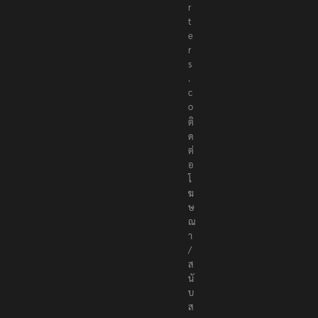
r
t
e
r
s
.
c
o
ติ
ด
ต่
อ
โ
ฆ
ษ
ณ
า
/
ส
นั
บ
ส