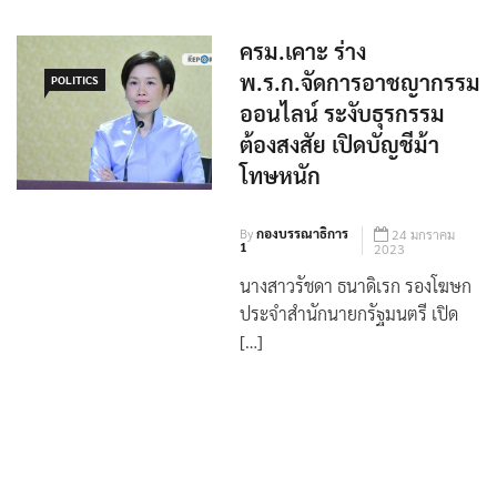
ครม.เคาะ ร่าง
พ.ร.ก.จัดการอาชญากรรม
POLITICS
ออนไลน์ ระงับธุรกรรม
ต้องสงสัย เปิดบัญชีม้า
โทษหนัก
By
กองบรรณาธิการ
24 มกราคม
1
2023
นางสาวรัชดา ธนาดิเรก รองโฆษก
ประจำสำนักนายกรัฐมนตรี เปิด
[…]