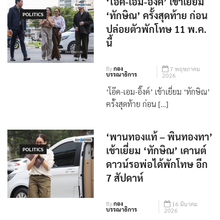
‘โอ๊ค-เอม-อิ๊งค์’ เข้าเยี่ยม
‘ทักษิณ’ ครั้งสุดท้าย ก่อน
POLITICS
ปล่อยตัวพักโทษ 11 พ.ค.
นี้
By
กอง
7 พฤษภาคม
บรรณาธิการ
2026
‘โอ๊ค-เอม-อิ๊งค์’ เข้าเยี่ยม ‘ทักษิณ’
ครั้งสุดท้าย ก่อน […]
‘พานทองแท้ – พินทองทา’
เข้าเยี่ยม ‘ทักษิณ’ เคานต์
POLITICS
ดาวน์รอพ่อได้พักโทษ อีก
7 สัปดาห์