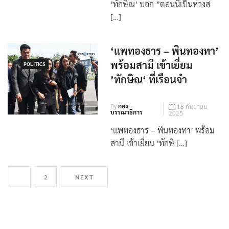
‘พินทองทา‘ เผย หลังเยี่ยม
’ทักษิณ‘ บอก ”ตอนนี้เป็นห่วงส
[…]
‘แพทองธาร – พินทองทา’
พร้อมสามี เข้าเยี่ยม
POLITICS
’ทักษิณ‘ ที่เรือนจำ
By
กอง
18 กันยายน
บรรณาธิการ
2025
‘แพทองธาร – พินทองทา’ พร้อม
สามี เข้าเยี่ยม ’ทักษิ […]
1
2
NEXT