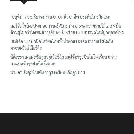
เรื่องล่าสุด
‘อนุทิน’ ควงภริยาชมงาน OTOP ศิลปาชีพ ประทีปไทยวันแรก
ลอรีอัลโชว์ผลประกอบการครึ่งปีแรกโต 6.5% กวาดรายได้ 2.3 หมื่น
ล้านยูโร คว้าไลเซนส์ ‘กุชชี่’ 50 ปี พร้อมส่ง 4 แบรนด์ใหม่บุกตลาดไทย
‘แม่เด็ก 14’ ยกมือไหว้ขอโทษทั้งน้ำตาและแสดงความเสียใจกับ
ครอบครัวผู้เสียชีวิต
นิติเวชฯ เผยผลชันสูตรผู้เสียชีวิตเหตุใช้อาวุธปืนในโรงเรียน 8 ร่าง
กระสุนเข้าจุดสำคัญทั้งหมด
นายกฯ สั่งคุมปืนเข้มอาวุธ เตรียมแก้กฎหมาย