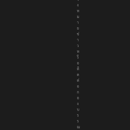
แ
จ้
ง
ห
ม
า
ย
ข่
า
ว
ห
รื
อ
ติ
ด
ต่
อ
ก
อ
ง
บ
ร