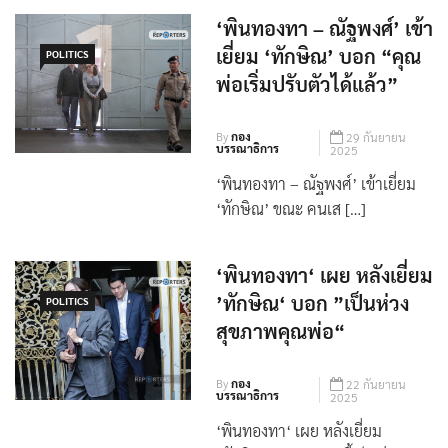
สบายดี สุขภาพจิตเข้ม […]
‘พินทองทา – ณัฐพงศ์’ เข้า
เยี่ยม ‘ทักษิณ’ บอก “คุณ
POLITICS
พ่อเริ่มปรับตัวได้แล้ว”
By
กอง
29 กันยายน
บรรณาธิการ
2025
‘พินทองทา – ณัฐพงศ์’ เข้าเยี่ยม
‘ทักษิณ’ ขณะ คนเส […]
‘พินทองทา‘ เผย หลังเยี่ยม
’ทักษิณ‘ บอก ”เป็นห่วง
POLITICS
สุขภาพคุณพ่อ“
By
กอง
22 กันยายน
บรรณาธิการ
2025