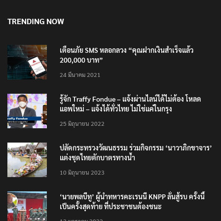
8 สิงหาคม 2026
TRENDING NOW
เตือนภัย SMS หลอกลวง “คุณฝากเงินสำเร็จแล้ว
200,000 บาท”
24 มีนาคม 2021
รู้จัก Traffy Fondue – แจ้งผ่านไลน์ได้ไม่ต้อง โหลด
แอพใหม่ – แจ้งได้ทั่วไทย ไม่ใช่แค่ในกรุง
25 มิถุนายน 2022
ปลัดกระทรวงวัฒนธรรม ร่วมกิจกรรม ‘นาวาภิกขาจาร’
แต่งชุดไทยตักบาตรทางน้ำ
10 มิถุนายน 2023
‘นายพลบีทู’ ผู้นำทหารคะเรนนี KNPP ลั่นสู้รบ ครั้งนี้