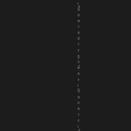
น
อ
เ
นื้
อ
ห
า
อ
ย่
า
ง
ถู
ก
ต้
อ
ง
เ
ป็
น
ก
ล
า