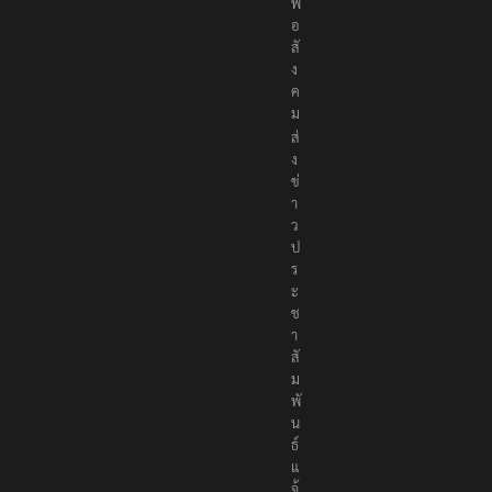
ง
เ
พื่
อ
สั
ง
ค
ม
ส่
ง
ข่
า
ว
ป
ร
ะ
ช
า
สั
ม
พั
น
ธ์