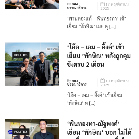
ยื่นอุทธรณ์ ม.112
By
กอง
17 พฤศจิกายน
บรรณาธิการ
2025
‘พานทองแท้ – พินทองทา’ เข้า
เยี่ยม ‘ทักษิณ’ เผย คุ […]
‘โอ๊ค – เอม – อิ๊งค์‘ เข้า
เยี่ยม ’ทักษิณ’ หลังถูกคุม
POLITICS
ขังครบ 2 เดือน
By
กอง
10 พฤศจิกายน
บรรณาธิการ
2025
‘โอ๊ค – เอม – อิ๊งค์‘ เข้าเยี่ยม
’ทักษิณ’ ห […]
‘พินทองทา-ณัฐพงศ์’