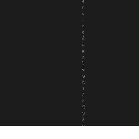
r
t
e
r
s
.
c
o
ติ
ด
ต่
อ
โ
ฆ
ษ
ณ
า
/
ส
นั
บ
ส
นุ