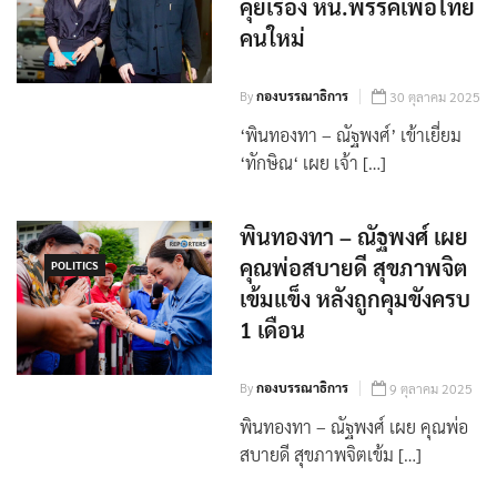
เยี่ยม ‘ทักษิณ‘ บอก ไม่ได้
POLITICS
คุยเรื่อง หน.พรรคเพื่อไทย
คนใหม่
By
กองบรรณาธิการ
30 ตุลาคม 2025
‘พินทองทา – ณัฐพงศ์’ เข้าเยี่ยม
‘ทักษิณ‘ เผย เจ้า […]
พินทองทา – ณัฐพงศ์ เผย
คุณพ่อสบายดี สุขภาพจิต
POLITICS
เข้มแข็ง หลังถูกคุมขังครบ
1 เดือน
By
กองบรรณาธิการ
9 ตุลาคม 2025
พินทองทา – ณัฐพงศ์ เผย คุณพ่อ