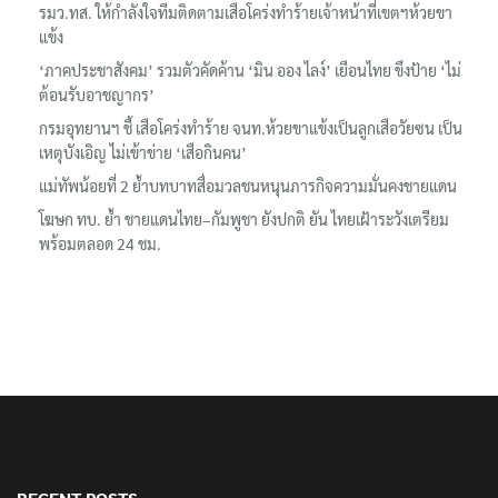
รมว.ทส. ให้กำลังใจทีมติดตามเสือโคร่งทำร้ายเจ้าหน้าที่เขตฯห้วยขา
แข้ง
‘ภาคประชาสังคม’ รวมตัวคัดค้าน ‘มิน ออง ไลง์’ เยือนไทย ขึงป้าย ‘ไม่
ต้อนรับอาชญากร’
กรมอุทยานฯ ชี้ เสือโคร่งทำร้าย จนท.ห้วยขาแข้งเป็นลูกเสือวัยซน เป็น
เหตุบังเอิญ ไม่เข้าข่าย ‘เสือกินคน’
แม่ทัพน้อยที่ 2 ย้ำบทบาทสื่อมวลชนหนุนภารกิจความมั่นคงชายแดน
โฆษก ทบ. ย้ำ ชายแดนไทย–กัมพูชา ยังปกติ ยัน ไทยเฝ้าระวังเตรียม
พร้อมตลอด 24 ชม.