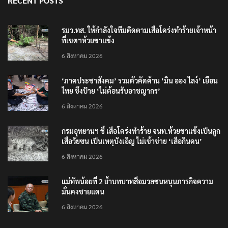
RECENT POSTS
รมว.ทส. ให้กำลังใจทีมติดตามเสือโคร่งทำร้ายเจ้าหน้า
ที่เขตฯห้วยขาแข้ง
6 สิงหาคม 2026
‘ภาคประชาสังคม’ รวมตัวคัดค้าน ‘มิน ออง ไลง์’ เยือน
ไทย ขึงป้าย ‘ไม่ต้อนรับอาชญากร’
6 สิงหาคม 2026
กรมอุทยานฯ ชี้ เสือโคร่งทำร้าย จนท.ห้วยขาแข้งเป็นลูก
เสือวัยซน เป็นเหตุบังเอิญ ไม่เข้าข่าย ‘เสือกินคน’
6 สิงหาคม 2026
แม่ทัพน้อยที่ 2 ย้ำบทบาทสื่อมวลชนหนุนภารกิจความ
มั่นคงชายแดน
6 สิงหาคม 2026