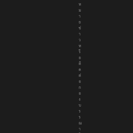
ง
ห
ม
า
ย
ข่
า
ว
ห
รื
อ
ติ
ด
ต่
อ
ก
อ
ง
บ
ร
ร
ณ