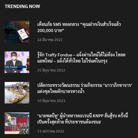
TRENDING NOW
เตือนภัย SMS หลอกลวง “คุณฝากเงินสำเร็จแล้ว
200,000 บาท”
24 มีนาคม 2021
รู้จัก Traffy Fondue – แจ้งผ่านไลน์ได้ไม่ต้อง โหลด
แอพใหม่ – แจ้งได้ทั่วไทย ไม่ใช่แค่ในกรุง
25 มิถุนายน 2022
ปลัดกระทรวงวัฒนธรรม ร่วมกิจกรรม ‘นาวาภิกขาจาร’
แต่งชุดไทยตักบาตรทางน้ำ
10 มิถุนายน 2023
‘นายพลบีทู’ ผู้นำทหารคะเรนนี KNPP ลั่นสู้รบ ครั้งนี้
เป็นครั้งสุดท้าย ที่ประชาชนต้องชนะ
13 มกราคม 2022