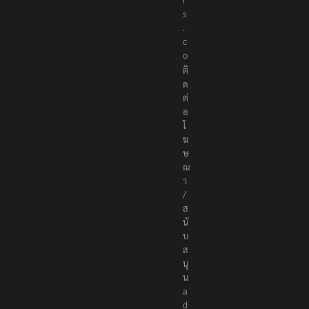
r
s
.
c
o
ติ
ด
ต่
อ
โ
ฆ
ษ
ณ
า
/
ส
นั
บ
ส
นุ
น
a