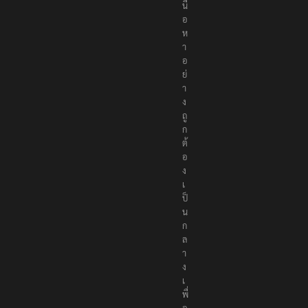
เ
นื้
อ
ห
า
อ
ย่
า
ง
ถู
ก
ต้
อ
ง
เ
ป็
น
ก
ล
า
ง
เ
พื่