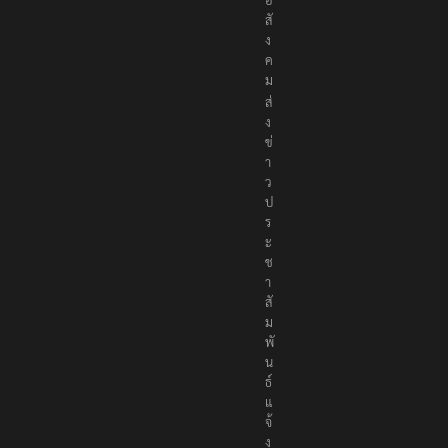
อ
สั
ง
ค
ม
ส่
ง
ข่
า
ว
ป
ร
ะ
ช
า
สั
ม
พั
น
ธ์
แ
จ้