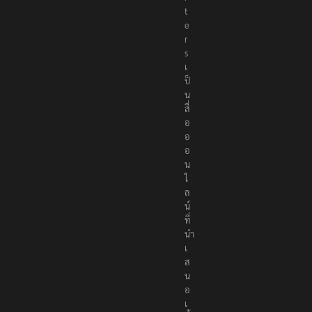
r
t
e
r
s
เ
ป็
น
สื่
อ
อ
อ
น
ไ
ล
น์
ที่
นำ
เ
ส
น
อ