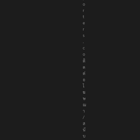
p
o
r
t
e
r
s
.
c
o
ติ
ด
ต่
อ
โ
ฆ
ษ
ณ
า
/
ส
นั