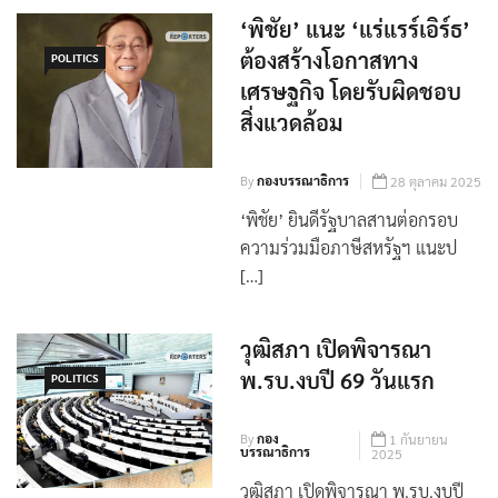
‘พิชัย’ แนะ ‘แร่แรร์เอิร์ธ’
ต้องสร้างโอกาสทาง
POLITICS
เศรษฐกิจ โดยรับผิดชอบ
สิ่งแวดล้อม
By
กองบรรณาธิการ
28 ตุลาคม 2025
‘พิชัย’ ยินดีรัฐบาลสานต่อกรอบ
ความร่วมมือภาษีสหรัฐฯ แนะป
[…]
วุฒิสภา เปิดพิจารณา
พ.รบ.งบปี 69 วันแรก
POLITICS
By
กอง
1 กันยายน
บรรณาธิการ
2025