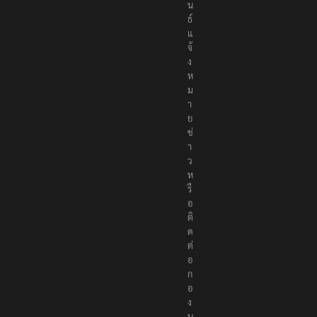
พั
น
ธ์
แ
จ้
ง
ห
ม
า
ย
ข่
า
ว
ห
รื
อ
ติ
ด
ต่
อ
ก
อ
ง