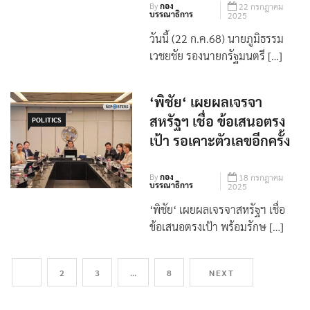
By
กอง
22 กรกฎาคม
บรรณาธิการ
2025
วันนี้ (22 ก.ค.68) นายภูมิธรรม
เวชยชัย รองนายกรัฐมนตรี […]
‘พิชัย‘ เผยผลเจรจา
สหรัฐฯ เชื่อ ข้อเสนอตรง
POLITICS
เป้า รอเคาะตัวเลขอีกครั้ง
By
กอง
18 กรกฎาคม
บรรณาธิการ
2025
‘พิชัย‘ เผยผลเจรจาสหรัฐฯ เชื่อ
ข้อเสนอตรงเป้า พร้อมรักษ […]
1
2
3
…
8
NEXT