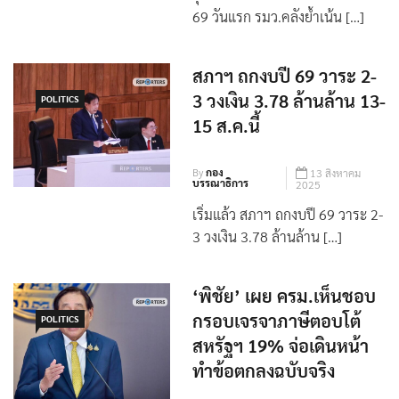
วุฒิสภา เปิดพิจารณา พ.รบ.งบปี
69 วันแรก รมว.คลังย้ำเน้น […]
สภาฯ ถกงบปี 69 วาระ 2-
3 วงเงิน 3.78 ล้านล้าน 13-
POLITICS
15 ส.ค.นี้
By
กอง
13 สิงหาคม
บรรณาธิการ
2025
เริ่มแล้ว สภาฯ ถกงบปี 69 วาระ 2-
3 วงเงิน 3.78 ล้านล้าน […]
‘พิชัย’ เผย ครม.เห็นชอบ
กรอบเจรจาภาษีตอบโต้
POLITICS
สหรัฐฯ 19% จ่อเดินหน้า
ทำข้อตกลงฉบับจริง