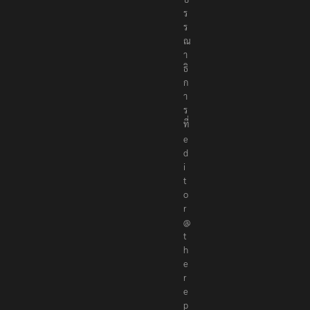
บ
ร
ร
ณ
า
ธิ
ก
า
ร
ที่
e
d
i
t
o
r
@
t
h
e
r
e