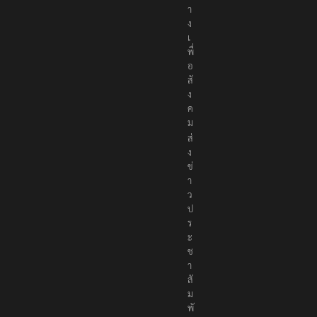
ล
า
ง
เ
พื่
อ
สั
ง
ค
ม
ส่
ง
ข่
า
ว
ป
ร
ะ
ช
า
สั
ม