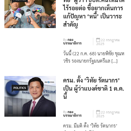
ทัย’ ผู้ว่าฯ ธปท.คนใหม่ได้
POLITICS
ไร้รอยต่อ ชี้อยากเห็นการ
แก้ปัญหา ‘หนี้’ เป็นวาระ
สำคัญ
By
กอง
22 กรกฎาคม
บรรณาธิการ
2025
วันนี้ (22 ก.ค. 68) นายพิชัย ชุณห
วชิร รองนายกรัฐมนตรีแล […]
ครม. ตั้ง ‘วิทัย รัตนากร’
เป็น ผู้ว่าแบงค์ชาติ 1 ต.ค.
POLITICS
นี้
By
กอง
22 กรกฎาคม
บรรณาธิการ
2025