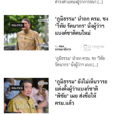
ครม. มีมติ ตั้ง ‘วิทัย รัตนากร’
ดำรงตำแหน่งผู้ว่าการธนา […]
‘ภูมิธรรม’ นำถก ครม. ชง
‘วิทัย รัตนากร’ นั่งผู้ว่าฯ
POLITICS
แบงค์ชาติคนใหม่
By
กอง
22 กรกฎาคม
บรรณาธิการ
2025
‘ภูมิธรรม’ นำถก ครม. ชง ‘วิทัย
รัตนากร’ นั่งผู้ว่าฯ แบง […]
‘ภูมิธรรม’ ยังไม่เห็นวาระ
แต่งตั้งผู้ว่าแบงก์ชาติ
POLITICS
‘พิชัย’ เผย ส่งชื่อให้
ครม.แล้ว