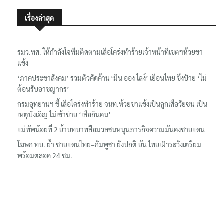
เรื่องล่าสุด
รมว.ทส. ให้กำลังใจทีมติดตามเสือโคร่งทำร้ายเจ้าหน้าที่เขตฯห้วยขา
แข้ง
‘ภาคประชาสังคม’ รวมตัวคัดค้าน ‘มิน ออง ไลง์’ เยือนไทย ขึงป้าย ‘ไม่
ต้อนรับอาชญากร’
กรมอุทยานฯ ชี้ เสือโคร่งทำร้าย จนท.ห้วยขาแข้งเป็นลูกเสือวัยซน เป็น
เหตุบังเอิญ ไม่เข้าข่าย ‘เสือกินคน’
แม่ทัพน้อยที่ 2 ย้ำบทบาทสื่อมวลชนหนุนภารกิจความมั่นคงชายแดน
โฆษก ทบ. ย้ำ ชายแดนไทย–กัมพูชา ยังปกติ ยัน ไทยเฝ้าระวังเตรียม
พร้อมตลอด 24 ชม.