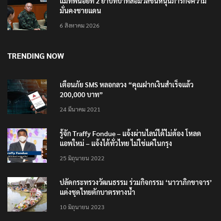
แม่ทัพน้อยที่ 2 ย้ำบทบาทสื่อมวลชนหนุนภารกิจความ
มั่นคงชายแดน
6 สิงหาคม 2026
TRENDING NOW
เตือนภัย SMS หลอกลวง “คุณฝากเงินสำเร็จแล้ว
200,000 บาท”
24 มีนาคม 2021
รู้จัก Traffy Fondue – แจ้งผ่านไลน์ได้ไม่ต้อง โหลด
แอพใหม่ – แจ้งได้ทั่วไทย ไม่ใช่แค่ในกรุง
25 มิถุนายน 2022
ปลัดกระทรวงวัฒนธรรม ร่วมกิจกรรม ‘นาวาภิกขาจาร’
แต่งชุดไทยตักบาตรทางน้ำ
10 มิถุนายน 2023