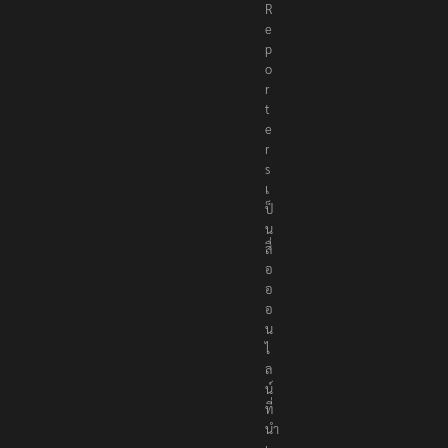
e
R
e
p
o
r
t
e
r
s
เ
ป็
น
สื่
อ
อ
อ
น
ไ
ล
น์
ที่