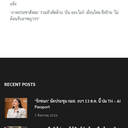
‘ภาคประชาสังคม’ รวมตัวคัดค้าน ‘มิน ออง ไลง์’ เยือนไทย ขึงป้าย ‘ไม่
ต้อนรับอาชญากร’
RECENT POSTS
‘รักชนก’ นัดประชุม กมธ. งบฯ 13 ส.ค. นี้ ปม TH – AI
Passport
7 สิงหาคม 2026
’ศุภมาสจี‘ ยังไม่เคาะใช้เงินกู้ทำ ‘ไทยเที่ยวไทยพลัส‘