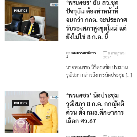
ปัจจุบัน ต้องทำหน้าที่
POLITICS
จนกว่า กกต. จะประกาศ
รับรองสภาสูงชุดใหม่ แต่
ยังไม่ใช่ 8 ก.ค. นี้
By
กองบรรณาธิการ
8 กรกฎาคม
1
2024
นายพรเพชร วิชิตชลชัย ประธาน
วุฒิสภา กล่าวถึงการนัดประชุม […]
‘พรเพชร’ นัดประชุม
วุฒิสภา 8 ก.ค. ถกญัตติ
POLITICS
ด่วน ตั้ง กมธ.ศึกษาการ
เลือก สว.67
By
กองบรรณาธิการ
5 กรกฎาคม
1
2024