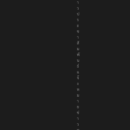
ว
ป
ร
ะ
ช
า
สั
ม
พั
น
ธ์
แ
จ้
ง
ห
ม
า
ย
ข่
า
ว
ห
รื