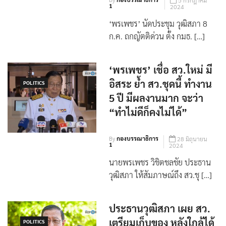
‘พรเพชร’ นัดประชุม วุฒิสภา 8
ก.ค. ถกญัตติด่วน ตั้ง กมธ. […]
‘พรเพชร’ เชื่อ สว.ใหม่ มี
อิสระ ย้ำ สว.ชุดนี้ ทำงาน
POLITICS
5 ปี มีผลงานมาก จะว่า
“ทำไม่ดีก็คงไม่ได้”
By
กองบรรณาธิการ
28 มิถุนายน
1
2024
นายพรเพชร วิชิตชลชัย ประธาน
วุฒิสภา ให้สัมภาษณ์ถึง สว.ชุ […]
ประธานวุฒิสภา เผย สว.
เตรียมเก็บของ หลังใกล้ได้
POLITICS
สว. ชุดใหม่