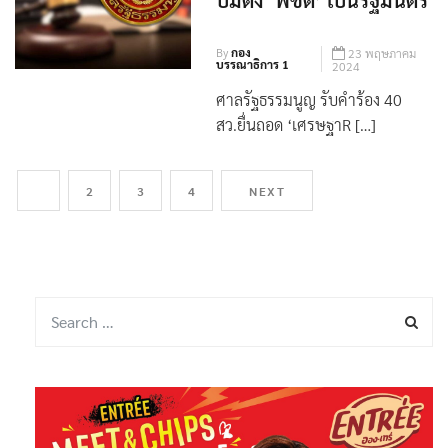
By
กอง
23 พฤษภาคม
บรรณาธิการ 1
2024
ศาลรัฐธรรมนูญ รับคำร้อง 40
สว.ยื่นถอด ‘เศรษฐาR […]
1
2
3
4
NEXT