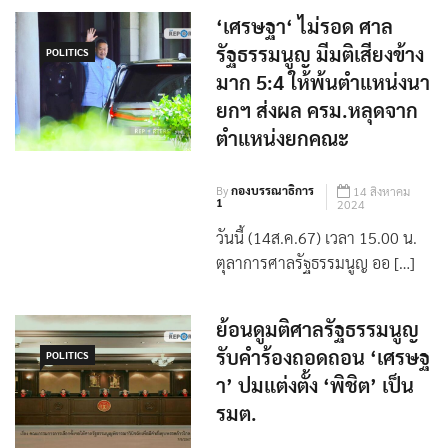
‘เศรษฐา‘ ไม่รอด ศาล
รัฐธรรมนูญ มีมติเสียงข้าง
POLITICS
มาก 5:4 ให้พ้นตำแหน่งนา
ยกฯ ส่งผล ครม.หลุดจาก
ตำแหน่งยกคณะ
By
กองบรรณาธิการ
14 สิงหาคม
1
2024
วันนี้ (14ส.ค.67) เวลา 15.00 น.
ตุลาการศาลรัฐธรรมนูญ ออ […]
ย้อนดูมติศาลรัฐธรรมนูญ
รับคำร้องถอดถอน ‘เศรษฐ
POLITICS
า’ ปมแต่งตั้ง ‘พิชิต’ เป็น
รมต.
By
กองบรรณาธิการ
14 สิงหาคม