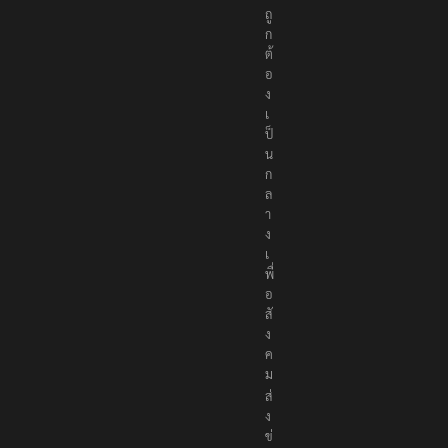
ก
ต้
อ
ง
เ
ป็
น
ก
ล
า
ง
เ
พื่
อ
สั
ง
ค
ม
ส่
ง
ข่
า