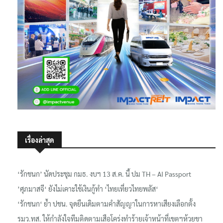
เรื่องล่าสุด
‘รักชนก’ นัดประชุม กมธ. งบฯ 13 ส.ค. นี้ ปม TH – AI Passport
’ศุภมาสจี‘ ยังไม่เคาะใช้เงินกู้ทำ ‘ไทยเที่ยวไทยพลัส‘
‘รักชนก‘ ย้ำ ปชน. จุดยืนเดิมตามคำสัญญาในการหาเสียงเลือกตั้ง
รมว.ทส. ให้กำลังใจทีมติดตามเสือโคร่งทำร้ายเจ้าหน้าที่เขตฯห้วยขา
แข้ง