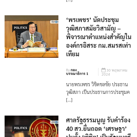
‘พรเพชร’ นัดประชุม
วุฒิสภาสมัยวิสามัญ –
POLITICS
พิจารณาตำแหน่งสำคัญใน
องค์กรอิสระ กม.สมรสเท่า
เทียม
By
กอง
30 พฤษภาคม
บรรณาธิการ 1
2024
นายพรเพชร วิชิตชลชัย ประธาน
วุฒิสภา เป็นประธานการประชุมค
[…]
ศาลรัฐธรรมนูญ รับคำร้อง
40 สว.ยื่นถอด ‘เศรษฐา’
POLITICS
ปมตั้ง ‘พิชิต’ เป็นรัฐมนตรี