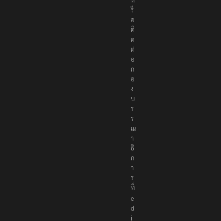
อ
ติ
ด
ต่
อ
ก
อ
ง
บ
ร
ร
ณ
า
ธิ
ก
า
ร
ที่
e
d
i
t