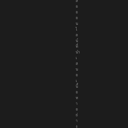
อ
อ
น
ไ
ล
น์
ที่
นำ
เ
ส
น
อ
เ
นื้
อ
ห
า
อ
ย่
า
ง
ถู