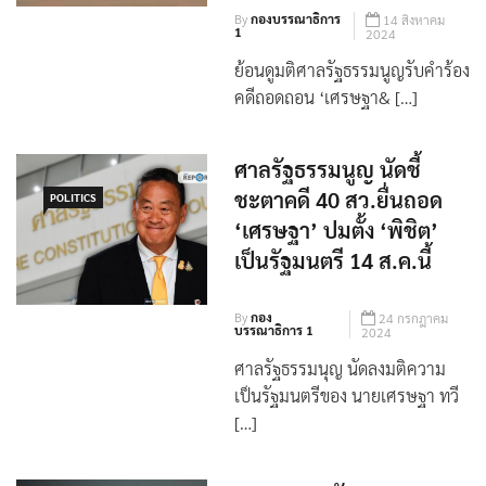
1
2024
ย้อนดูมติศาลรัฐธรรมนูญรับคำร้อง
คดีถอดถอน ‘เศรษฐา& […]
ศาลรัฐธรรมนูญ นัดชี้
ชะตาคดี 40 สว.ยื่นถอด
POLITICS
‘เศรษฐา’ ปมตั้ง ‘พิชิต’
เป็นรัฐมนตรี 14 ส.ค.นี้
By
กอง
24 กรกฎาคม
บรรณาธิการ 1
2024
ศาลรัฐธรรมนุญ นัดลงมติความ
เป็นรัฐมนตรีของ นายเศรษฐา ทวี
[…]
‘พรเพชร’ ยัน สว.ชุด