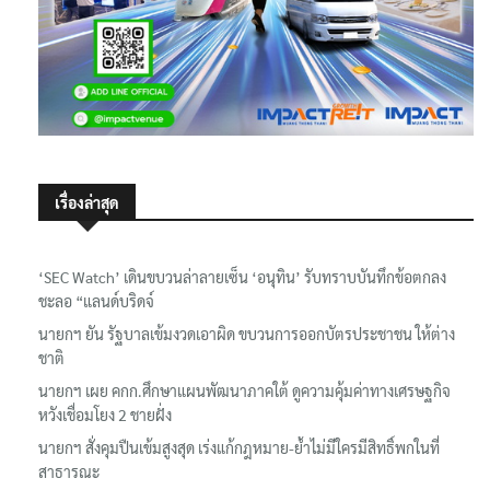
เรื่องล่าสุด
‘SEC Watch’ เดินขบวนล่าลายเซ็น ‘อนุทิน’ รับทราบบันทึกข้อตกลง
ชะลอ “แลนด์บริดจ์
นายกฯ ยัน รัฐบาลเข้มงวดเอาผิด ขบวนการออกบัตรประชาชน ให้ต่าง
ชาติ
นายกฯ เผย คกก.ศึกษาแผนพัฒนาภาคใต้ ดูความคุ้มค่าทางเศรษฐกิจ
หวังเชื่อมโยง 2 ชายฝั่ง
นายกฯ สั่งคุมปืนเข้มสูงสุด เร่งแก้กฎหมาย-ย้ำไม่มีใครมีสิทธิ์พกในที่
สาธารณะ
‘อนุทิน’ แจงโพสต์ “วิ่งหัวชนกำแพง” แค่ไว้สอน-เตือนตัวเอง