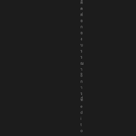
ด
ต่
อ
ก
อ
ง
บ
ร
ร
ณ
า
ธิ
ก
า
ร
ที่
e
d
i
t
o
r