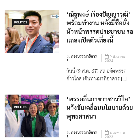
‘ณัฐพงษ์ เรืองปัญญาวุฒิ’
พร้อมทำงาน หลังมีชื่อนั่ง
POLITICS
หัวหน้าพรรคประชาชน รอ
แถลงเปิดตัวเที่ยงนี้
By
กองบรรณาธิการ
9 สิงหาคม
1
2024
วันนี้ (9 ส.ค. 67) สส.อดีตพรรค
ก้าวไกล เดินทางมาที่อาคาร […]
‘พรรคถิ่นกาขาวชาววิไล’
หวังขับเคลื่อนนโยบายด้วย
POLITICS
พุทธศาสนา
By
กองบรรณาธิการ
4 เมษายน
1
2023