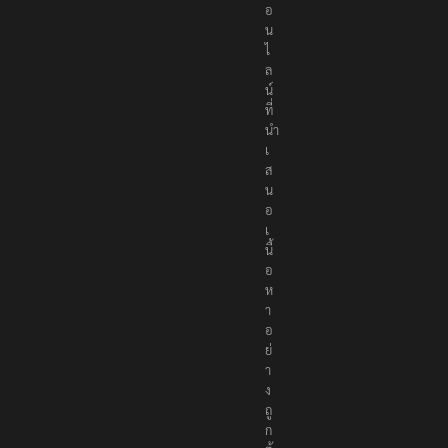
น
ไ
ล
น์
ที่
นำ
เ
ส
น
อ
เ
นื้
อ
ห
า
อ
ย่
า
ง
ถู
ก
ต้