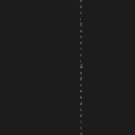
อ
ง
เ
ป็
น
ก
ล
า
ง
เ
พื่
อ
สั
ง
ค
ม
ส่
ง
ข่
า
ว
ป
ร