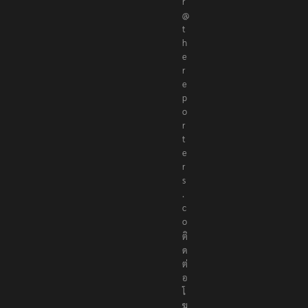
@
t
h
e
r
e
p
o
r
t
e
r
s
.
c
o
ติ
ด
ต่
อ
โ
ฆ
ษ