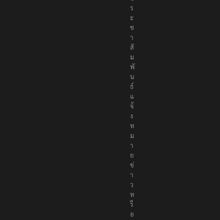
ะ
ช
า
สั
ม
พั
น
ธ์
แ
จ้
ง
ห
ม
า
ย
ข่
า
ว
ห
รื
อ
ติ