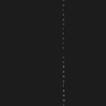
t
h
e
r
e
p
o
r
t
e
r
s
.
c
o
ติ
ด
ต่
อ
โ
ฆ
ษ
ณ