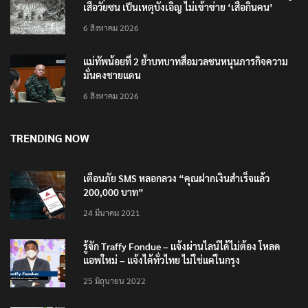
กรมอุทยานฯ ชี้ เสือโคร่งทำร้าย จนท.ห้วยขาแข้งเป็นลูก
เสือวัยซน เป็นเหตุบังเอิญ ไม่เข้าข่าย ‘เสือกินคน’
6 สิงหาคม 2026
แม่ทัพน้อยที่ 2 ย้ำบทบาทสื่อมวลชนหนุนภารกิจความ
มั่นคงชายแดน
6 สิงหาคม 2026
TRENDING NOW
เตือนภัย SMS หลอกลวง “คุณฝากเงินสำเร็จแล้ว
200,000 บาท”
24 มีนาคม 2021
รู้จัก Traffy Fondue – แจ้งผ่านไลน์ได้ไม่ต้อง โหลด
แอพใหม่ – แจ้งได้ทั่วไทย ไม่ใช่แค่ในกรุง
25 มิถุนายน 2022