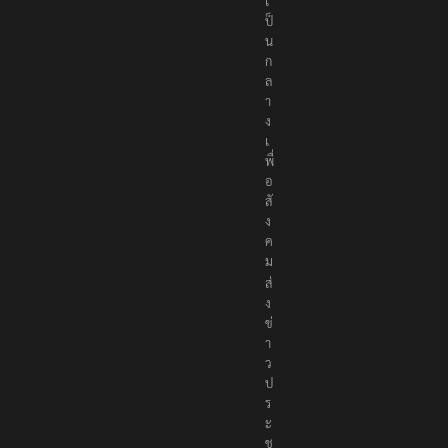
ง
เ
ป็
น
ก
ล
า
ง
เ
พื่
อ
สั
ง
ค
ม
ส่
ง
ข่
า
ว
ป
ร
ะ