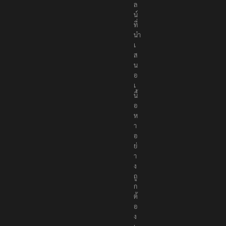
ไ
ล
น์
ที่
นำ
เ
ส
น
อ
เ
นื้
อ
ห
า
อ
ย่
า
ง
ถู
ก
ต้
อ