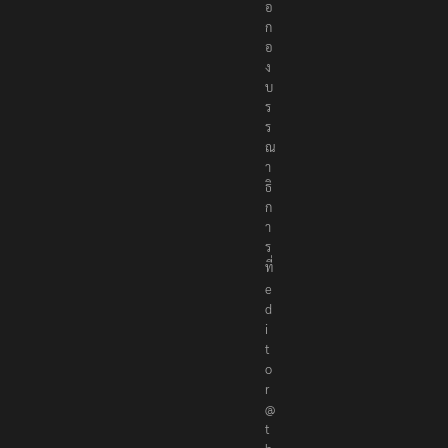
ต่
อ
ก
อ
ง
บ
ร
ร
ณ
า
ธิ
ก
า
ร
ที่
e
d
i
t
o
r
@