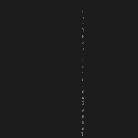
T
h
e
R
e
p
o
r
t
e
r
s
เ
ป็
น
สื่
อ
อ
อ
น