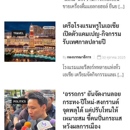
‘โสภณ‘ แจง ร้านค้าจดทะเบียน
ขายเครื่องดื่มแอลกอฮอล์ ยืนย […]
เครือโรงแรมหรูในเอเชีย
เปิดตัวแคมเปญ-กิจกรรม
TRAVEL
รับเทศกาลปลายปี
By
กองบรรณาธิการ
30 ตุลาคม 2025
โรงแรมและรีสอร์ทหลายแห่งทั่ว
เอเชีย เตรียมจัดกิจกรรมและเ […]
‘อรรถกร’ ยันจัดงานลอย
กระทง-ปีใหม่-สงกรานต์
POLITICS
จุดพลุได้ แค่ปรับโทนให้
เหมาะสม ชี้คนปั่นกระแส