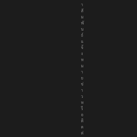
ช
า
สั
ม
พั
น
ธ์
แ
จ้
ง
ห
ม
า
ย
ข่
า
ว
ห
รื
อ
ติ
ด