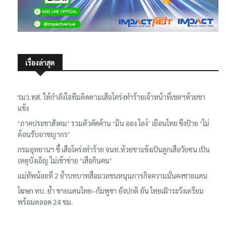
เรื่องล่าสุด
รมว.ทส. ให้กำลังใจทีมติดตามเสือโคร่งทำร้ายเจ้าหน้าที่เขตฯห้วยขา
แข้ง
‘ภาคประชาสังคม’ รวมตัวคัดค้าน ‘มิน ออง ไลง์’ เยือนไทย ขึงป้าย ‘ไม่
ต้อนรับอาชญากร’
กรมอุทยานฯ ชี้ เสือโคร่งทำร้าย จนท.ห้วยขาแข้งเป็นลูกเสือวัยซน เป็น
เหตุบังเอิญ ไม่เข้าข่าย ‘เสือกินคน’
แม่ทัพน้อยที่ 2 ย้ำบทบาทสื่อมวลชนหนุนภารกิจความมั่นคงชายแดน
โฆษก ทบ. ย้ำ ชายแดนไทย–กัมพูชา ยังปกติ ยัน ไทยเฝ้าระวังเตรียม
พร้อมตลอด 24 ชม.