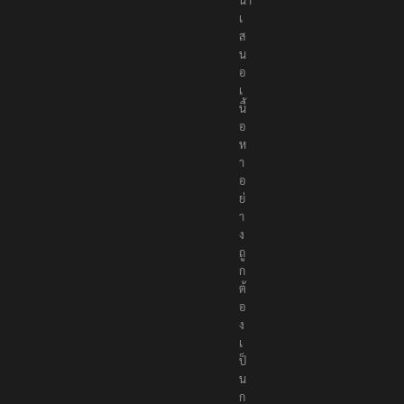
นำ
เ
ส
น
อ
เ
นื้
อ
ห
า
อ
ย่
า
ง
ถู
ก
ต้
อ
ง
เ
ป็
น