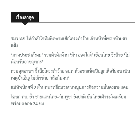
เรื่องล่าสุด
รมว.ทส. ให้กำลังใจทีมติดตามเสือโคร่งทำร้ายเจ้าหน้าที่เขตฯห้วยขา
แข้ง
‘ภาคประชาสังคม’ รวมตัวคัดค้าน ‘มิน ออง ไลง์’ เยือนไทย ขึงป้าย ‘ไม่
ต้อนรับอาชญากร’
กรมอุทยานฯ ชี้ เสือโคร่งทำร้าย จนท.ห้วยขาแข้งเป็นลูกเสือวัยซน เป็น
เหตุบังเอิญ ไม่เข้าข่าย ‘เสือกินคน’
แม่ทัพน้อยที่ 2 ย้ำบทบาทสื่อมวลชนหนุนภารกิจความมั่นคงชายแดน
โฆษก ทบ. ย้ำ ชายแดนไทย–กัมพูชา ยังปกติ ยัน ไทยเฝ้าระวังเตรียม
พร้อมตลอด 24 ชม.