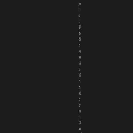
ก
ล
า
ง
เ
พื่
อ
สั
ง
ค
ม
ส่
ง
ข่
า
ว
ป
ร
ะ
ช
า
สั