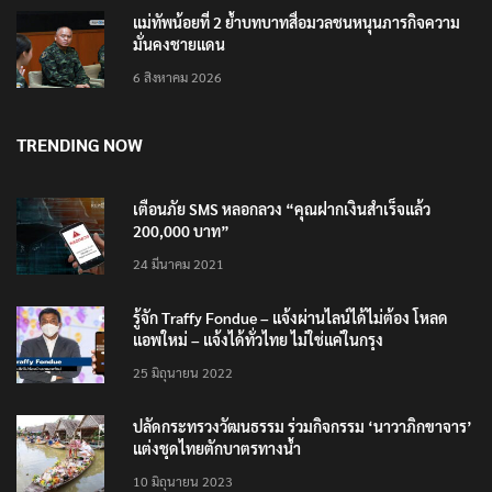
แม่ทัพน้อยที่ 2 ย้ำบทบาทสื่อมวลชนหนุนภารกิจความ
มั่นคงชายแดน
6 สิงหาคม 2026
TRENDING NOW
เตือนภัย SMS หลอกลวง “คุณฝากเงินสำเร็จแล้ว
200,000 บาท”
24 มีนาคม 2021
รู้จัก Traffy Fondue – แจ้งผ่านไลน์ได้ไม่ต้อง โหลด
แอพใหม่ – แจ้งได้ทั่วไทย ไม่ใช่แค่ในกรุง
25 มิถุนายน 2022
ปลัดกระทรวงวัฒนธรรม ร่วมกิจกรรม ‘นาวาภิกขาจาร’
แต่งชุดไทยตักบาตรทางน้ำ