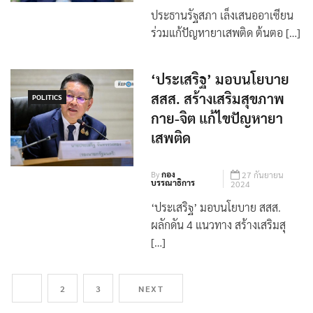
By
กองบรรณาธิการ
9 ตุลาคม 2024
ประธานรัฐสภา เล็งเสนออาเซียน
ร่วมแก้ปัญหายาเสพติด ต้นตอ […]
‘ประเสริฐ’ มอบนโยบาย
สสส. สร้างเสริมสุขภาพ
POLITICS
กาย-จิต แก้ไขปัญหายา
เสพติด
By
กอง
27 กันยายน
บรรณาธิการ
2024
‘ประเสริฐ’ มอบนโยบาย สสส.
ผลักดัน 4 แนวทาง สร้างเสริมสุ
[…]
1
2
3
NEXT