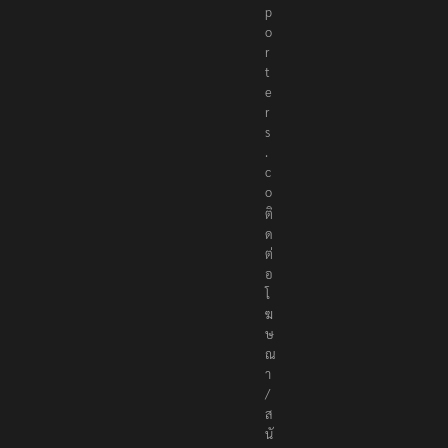
e
p
o
r
t
e
r
s
.
c
o
ติ
ด
ต่
อ
โ
ฆ
ษ
ณ
า
/
ส