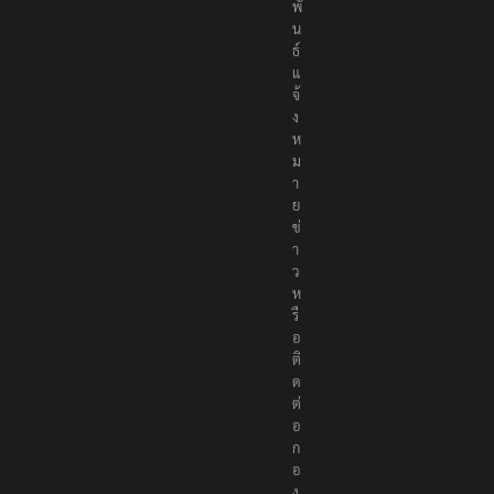
ม
พั
น
ธ์
แ
จ้
ง
ห
ม
า
ย
ข่
า
ว
ห
รื
อ
ติ
ด
ต่
อ
ก
อ