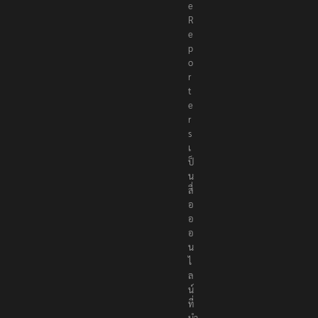
h
e
R
e
p
o
r
t
e
r
s
เ
ป็
น
สื่
อ
อ
อ
น
ไ
ล
น์
ที่