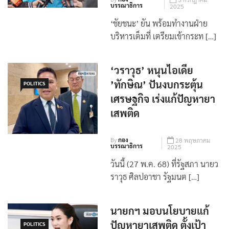
By
กอง
3 กรกฎาคม
บรรณาธิการ
2025
‘ชัยชนะ’ ยัน พร้อมทำงานฝ่าย
บริหารเต็มที่ เตรียมเข้ากระท […]
‘วราวุธ’ หนุนไอเดีย
’ทักษิณ’ ปันงบกระตุ้น
POLITICS
เศรษฐกิจ เร่งแก้ปัญหายา
เสพติด
By
กอง
28 พฤษภาคม
บรรณาธิการ
2025
วันนี้ (27 พ.ค. 68) ที่รัฐสภา นายว
ราวุธ ศิลปอาชา รัฐมนต […]
นายกฯ มอบนโยบายแก้