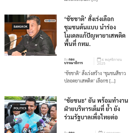
เสพติดต้องสกั […]
‘ชัชชาติ’ สั่งเร่งเลือก
ชุมชนต้นแบบ นำร่อง
BANGKOK
โมเดลแก้ปัญหายาเสพติด
พื้นที่ กทม.
By
กอง
6 พฤศจิกายน
บรรณาธิการ
2025
‘ชัชชาติ’ สั่งเร่งสร้าง ‘ชุมชนสีขาว
ปลอดยาเสพติด’ เลือกช […]
‘ชัยชนะ’ ยัน พร้อมทำงาน
ฝ่ายบริหารเต็มที่ ย้ำ ยัง
POLITICS
ร่วมรัฐบาลเพื่อไทยต่อ