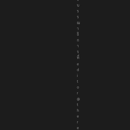
ง
บ
ร
ร
ณ
า
ธิ
ก
า
ร
ที่
e
d
i
t
o
r
@
t
h
e
r