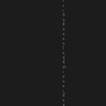
e
r
s
เ
ป็
น
สื่
อ
อ
อ
น
ไ
ล
น์
ที่
นำ
เ
ส
น
อ
เ
นื้
อ