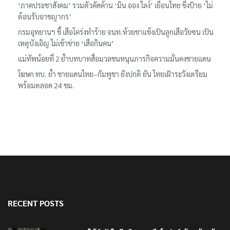
‘ภาคประชาสังคม’ รวมตัวคัดค้าน ‘มิน ออง ไลง์’ เยือนไทย ขึงป้าย ‘ไม่
ต้อนรับอาชญากร’
กรมอุทยานฯ ชี้ เสือโคร่งทำร้าย จนท.ห้วยขาแข้งเป็นลูกเสือวัยซน เป็น
เหตุบังเอิญ ไม่เข้าข่าย ‘เสือกินคน’
แม่ทัพน้อยที่ 2 ย้ำบทบาทสื่อมวลชนหนุนภารกิจความมั่นคงชายแดน
โฆษก ทบ. ย้ำ ชายแดนไทย–กัมพูชา ยังปกติ ยัน ไทยเฝ้าระวังเตรียม
พร้อมตลอด 24 ชม.
RECENT POSTS