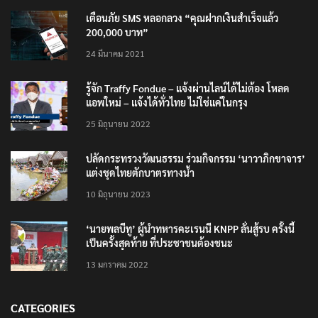
เตือนภัย SMS หลอกลวง “คุณฝากเงินสำเร็จแล้ว
200,000 บาท”
24 มีนาคม 2021
รู้จัก Traffy Fondue – แจ้งผ่านไลน์ได้ไม่ต้อง โหลด
แอพใหม่ – แจ้งได้ทั่วไทย ไม่ใช่แค่ในกรุง
25 มิถุนายน 2022
ปลัดกระทรวงวัฒนธรรม ร่วมกิจกรรม ‘นาวาภิกขาจาร’
แต่งชุดไทยตักบาตรทางน้ำ
10 มิถุนายน 2023
‘นายพลบีทู’ ผู้นำทหารคะเรนนี KNPP ลั่นสู้รบ ครั้งนี้
เป็นครั้งสุดท้าย ที่ประชาชนต้องชนะ
13 มกราคม 2022