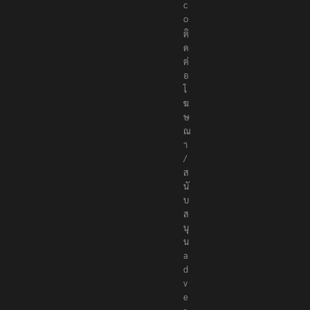
.
c
o
ติ
ด
ต่
อ
โ
ฆ
ษ
ณ
า
/
ส
นั
บ
ส
นุ
น
a
d
v