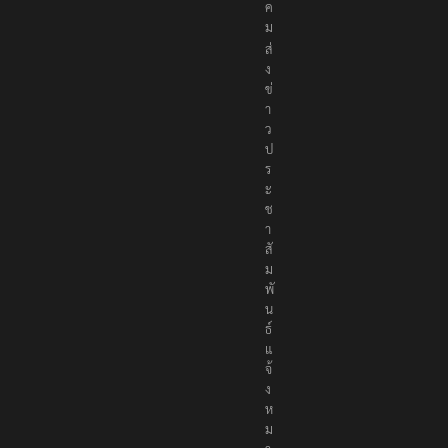
ง
ค
ม
ส่
ง
ข่
า
ว
ป
ร
ะ
ช
า
สั
ม
พั
น
ธ์
แ
จ้
ง
ห