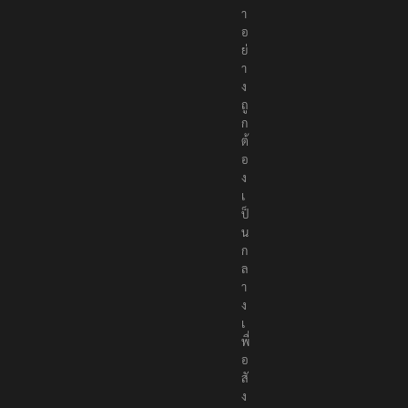
ห
า
อ
ย่
า
ง
ถู
ก
ต้
อ
ง
เ
ป็
น
ก
ล
า
ง
เ
พื่
อ
สั