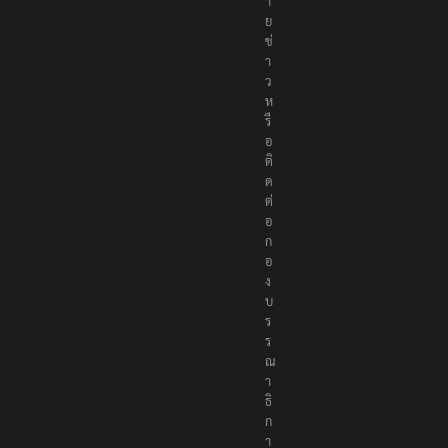
ม
า
ย
ข่
า
ว
ห
รื
อ
ติ
ด
ต่
อ
ก
อ
ง
บ
ร
ร
ณ
า
ธิ
ก