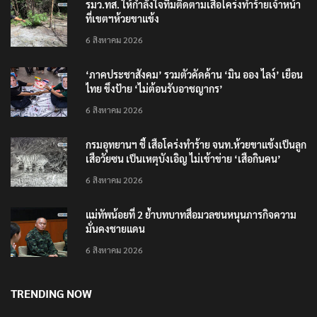
รมว.ทส. ให้กำลังใจทีมติดตามเสือโคร่งทำร้ายเจ้าหน้า
ที่เขตฯห้วยขาแข้ง
6 สิงหาคม 2026
‘ภาคประชาสังคม’ รวมตัวคัดค้าน ‘มิน ออง ไลง์’ เยือน
ไทย ขึงป้าย ‘ไม่ต้อนรับอาชญากร’
6 สิงหาคม 2026
กรมอุทยานฯ ชี้ เสือโคร่งทำร้าย จนท.ห้วยขาแข้งเป็นลูก
เสือวัยซน เป็นเหตุบังเอิญ ไม่เข้าข่าย ‘เสือกินคน’
6 สิงหาคม 2026
แม่ทัพน้อยที่ 2 ย้ำบทบาทสื่อมวลชนหนุนภารกิจความ
มั่นคงชายแดน
6 สิงหาคม 2026
TRENDING NOW