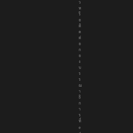
ว
ห
รื
อ
ติ
ด
ต่
อ
ก
อ
ง
บ
ร
ร
ณ
า
ธิ
ก
า
ร
ที่
e