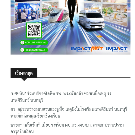
เรื่องล่าสุด
‘ยศชนัน’ ร่วมบริจาคโลหิต รพ. พระนั่งเกล้า ช่วยเหยื่อเหตุ รร.
เทพศิรินทร์ นนทบุรี
ตร. อยู่ระหว่างสอบสวนแรงจูงใจ เหตุยิงในโรงเรียนเทพศิรินทร์ นนทบุรี
พบเด็กก่อเหตุเครียดเรื่องเรียน
นายกฯ กลับเข้าทำเนียบฯ พร้อม ผบ.ตร.-ผบช.ก. คาดถกปราบปราม
อาวุธปืนเถื่อน