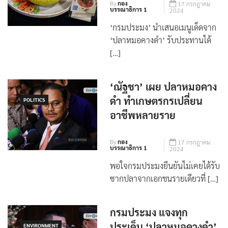
By
กอง
17 กรกฎาคม
บรรณาธิการ 1
2024
‘กรมประมง’ นำเสนอเมนูเด็ดจาก
‘ปลาหมอคางดำ’ รับประทานได้
[…]
‘ณัฐชา’ เผย ปลาหมอคาง
ดำ ทำเกษตรกรเปลี่ยน
POLITICS
อาชีพหลายราย
By
กอง
17 กรกฎาคม
บรรณาธิการ 1
2024
พอใจกรมประมงยืนยันไม่เคยได้รับ
ซากปลาจากเอกชนรายเดียวที่ […]
กรมประมง แจงทุก
ประเด็น ‘ปลาหมอคางดำ’
ENVIRONMENT