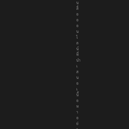
น
สื่
อ
อ
อ
น
ไ
ล
น์
ที่
นำ
เ
ส
น
อ
เ
นื้
อ
ห
า
อ
ย่