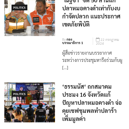
‘ณัฐชา’ ซัด 50 ล้านแก้
ปลาหมอคางดำเท่ากับงบ
POLITICS
กำจัดปลวก แนะประกาศ
เขตภัยพิบัติ
By
กอง
22 กรกฎาคม
บรรณาธิการ 1
2024
ผู้สื่อข่าวรายงานบรรยากาศ
ระหว่างการประชุมหารือร่วมกับผู
[…]
‘ธรรมนัส‘ ถกสมาคม
ประมง 16 จังหวัดแก้
POLITICS
ปัญหาปลาหมอคางดำ จ่อ
คุยเชฟชุมพลทำปลาร้า
เพิ่มมูลค่า