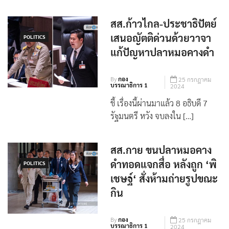
สส.ก้าวไกล-ประชาธิปัตย์
เสนอญัตติด่วนด้วยวาจา
POLITICS
แก้ปัญหาปลาหมอคางดำ
By
กอง
25 กรกฎาคม
บรรณาธิการ 1
2024
ชี้ เรื่องนี้ผ่านมาแล้ว 8 อธิบดี 7
รัฐมนตรี หวัง จบลงใน […]
สส.กาย ขนปลาหมอคาง
ดำทอดแจกสื่อ หลังถูก ‘พิ
POLITICS
เชษฐ์‘ สั่งห้ามถ่ายรูปขณะ
กิน
By
กอง
25 กรกฎาคม
บรรณาธิการ 1
2024