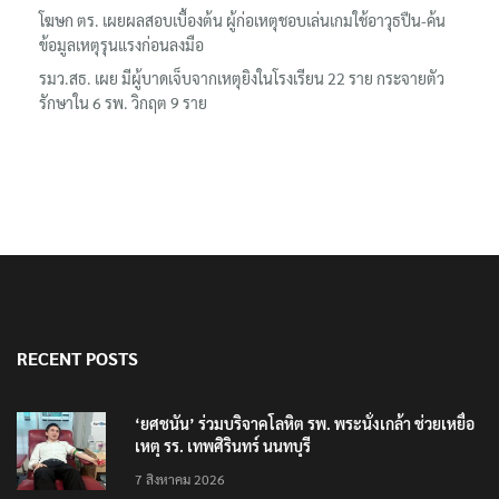
โฆษก ตร. เผยผลสอบเบื้องต้น ผู้ก่อเหตุชอบเล่นเกมใช้อาวุธปืน-ค้น
ข้อมูลเหตุรุนแรงก่อนลงมือ
รมว.สธ. เผย มีผู้บาดเจ็บจากเหตุยิงในโรงเรียน 22 ราย กระจายตัว
รักษาใน 6 รพ. วิกฤต 9 ราย
RECENT POSTS
‘ยศชนัน’ ร่วมบริจาคโลหิต รพ. พระนั่งเกล้า ช่วยเหยื่อ
เหตุ รร. เทพศิรินทร์ นนทบุรี
7 สิงหาคม 2026