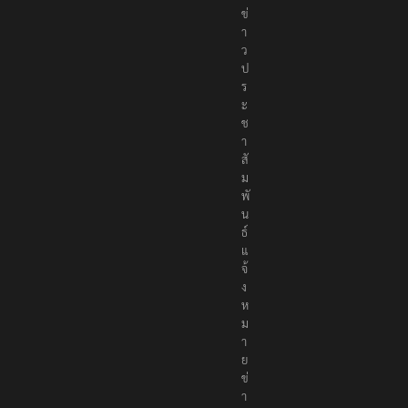
ข่
า
ว
ป
ร
ะ
ช
า
สั
ม
พั
น
ธ์
แ
จ้
ง
ห
ม
า
ย
ข่
า