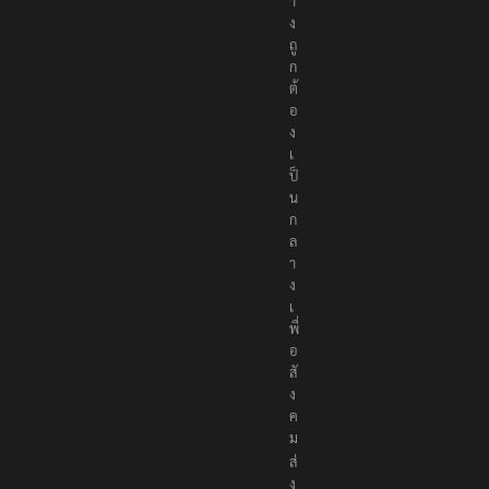
า
ง
ถู
ก
ต้
อ
ง
เ
ป็
น
ก
ล
า
ง
เ
พื่
อ
สั
ง
ค
ม
ส่
ง