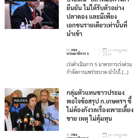
ยืนยัน ไม่ได้รับตัวอย่าง
ปลาดอง และมีเพียง
เอกชนรายเดียวเท่านั้นที่
นำเข้า
By
กอง
17 กรกฎาคม
บรรณาธิการ 1
2024
เร่งดำเนินการ 5 มาตรการเร่งด่วน
กำจัดการแพร่ระบาด-นำไปใ […]
กลุ่มตัวแทนชาวประมง
พอใจข้อสรุป ก.เกษตรฯ ชี้
POLITICS
ไม่ต้องกังวลเรื่องเพาะเลี้ยง
ขาย เหตุ ไม่คุ้มทุน
By
กอง
16 กรกฎาคม