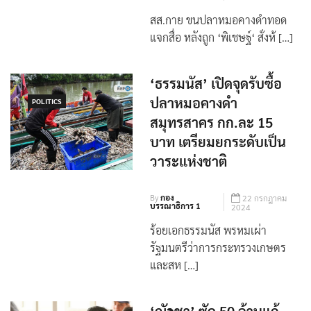
สส.กาย ขนปลาหมอคางดำทอด
แจกสื่อ หลังถูก ‘พิเชษฐ์‘ สั่งห้ […]
‘ธรรมนัส’ เปิดจุดรับซื้อ
ปลาหมอคางดำ
POLITICS
สมุทรสาคร กก.ละ 15
บาท เตรียมยกระดับเป็น
วาระแห่งชาติ
By
กอง
22 กรกฎาคม
บรรณาธิการ 1
2024
ร้อยเอกธรรมนัส พรหมเผ่า
รัฐมนตรีว่าการกระทรวงเกษตร
และสห […]