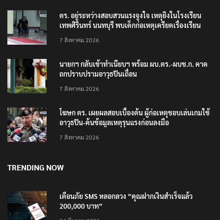
ตร. อยู่ระหว่างสอบสวนแรงจูงใจ เหตุยิงในโรงเรียน
เทพศิรินทร์ นนทบุรี พบเด็กก่อเหตุเครียดเรื่องเรียน
7 สิงหาคม 2026
นายกฯ กลับเข้าทำเนียบฯ พร้อม ผบ.ตร.-ผบช.ก. คาด
ถกปราบปรามอาวุธปืนเถื่อน
7 สิงหาคม 2026
โฆษก ตร. เผยผลสอบเบื้องต้น ผู้ก่อเหตุชอบเล่นเกมใช้
อาวุธปืน-ค้นข้อมูลเหตุรุนแรงก่อนลงมือ
7 สิงหาคม 2026
TRENDING NOW
เตือนภัย SMS หลอกลวง “คุณฝากเงินสำเร็จแล้ว
200,000 บาท”