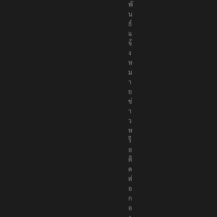
ม
พั
น
ธ์
แ
จ้
ง
ห
ม
า
ย
ข่
า
ว
ห
รื
อ
ติ
ด
ต่
อ
ก