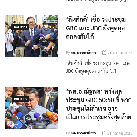
GBC ไทย-กัมพูชา แนวโน้มเ […]
‘สีหศักดิ์’ เชื่อ วงประชุม
GBC และ JBC ยังพูดคุย
POLITICS
ตกลงกันได้
By
กองบรรณาธิการ
21 ตุลาคม 2025
‘สีหศักดิ์’ เชื่อ วงประชุม GBC และ
JBC ยังพูดคุยตกลงกัน […]
‘พล.อ.ณัฐพล‘ หวังผล
ประชุม GBC 50:50 ชี้ หาก
POLITICS
ประชุมไม่สำเร็จ อาจ
เป็นการประชุมครั้งสุดท้าย