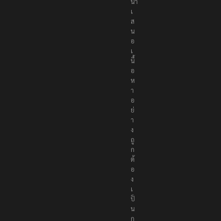
ที่
นำ
เ
ส
น
อ
เ
นื้
อ
ห
า
อ
ย่
า
ง
ถู
ก
ต้
อ
ง
เ
ป็
น