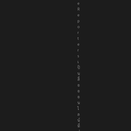
h
e
R
e
p
o
r
t
e
r
s
เ
ป็
น
สื่
อ
อ
อ
น
ไ
ล
น์