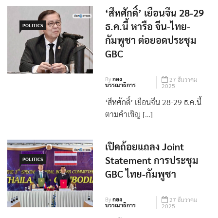
‘สีหศักดิ์’ เยือนจีน 28-29
ธ.ค.นี้ หารือ จีน-ไทย-
POLITICS
กัมพูชา ต่อยอดประชุม
GBC
By
กอง
27 ธันวาคม
บรรณาธิการ
2025
‘สีหศักดิ์’ เยือนจีน 28-29 ธ.ค.นี้
ตามคำเชิญ […]
เปิดถ้อยแถลง Joint
Statement การประชุม
POLITICS
GBC ไทย-กัมพูชา
By
กอง
27 ธันวาคม
บรรณาธิการ
2025