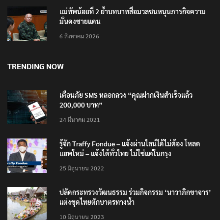
แม่ทัพน้อยที่ 2 ย้ำบทบาทสื่อมวลชนหนุนภารกิจความ
มั่นคงชายแดน
6 สิงหาคม 2026
TRENDING NOW
เตือนภัย SMS หลอกลวง “คุณฝากเงินสำเร็จแล้ว
200,000 บาท”
24 มีนาคม 2021
รู้จัก Traffy Fondue – แจ้งผ่านไลน์ได้ไม่ต้อง โหลด
แอพใหม่ – แจ้งได้ทั่วไทย ไม่ใช่แค่ในกรุง
25 มิถุนายน 2022
ปลัดกระทรวงวัฒนธรรม ร่วมกิจกรรม ‘นาวาภิกขาจาร’
แต่งชุดไทยตักบาตรทางน้ำ