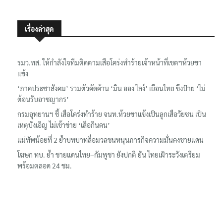
เรื่องล่าสุด
รมว.ทส. ให้กำลังใจทีมติดตามเสือโคร่งทำร้ายเจ้าหน้าที่เขตฯห้วยขา
แข้ง
‘ภาคประชาสังคม’ รวมตัวคัดค้าน ‘มิน ออง ไลง์’ เยือนไทย ขึงป้าย ‘ไม่
ต้อนรับอาชญากร’
กรมอุทยานฯ ชี้ เสือโคร่งทำร้าย จนท.ห้วยขาแข้งเป็นลูกเสือวัยซน เป็น
เหตุบังเอิญ ไม่เข้าข่าย ‘เสือกินคน’
แม่ทัพน้อยที่ 2 ย้ำบทบาทสื่อมวลชนหนุนภารกิจความมั่นคงชายแดน
โฆษก ทบ. ย้ำ ชายแดนไทย–กัมพูชา ยังปกติ ยัน ไทยเฝ้าระวังเตรียม
พร้อมตลอด 24 ชม.