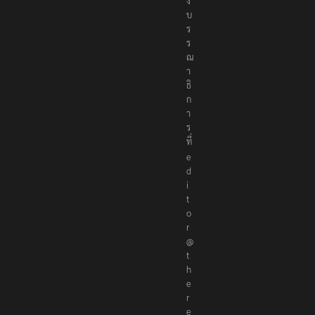
อ
ง
บ
ร
ร
ณ
า
ธิ
ก
า
ร
ที่
e
d
i
t
o
r
@
t
h
e
r