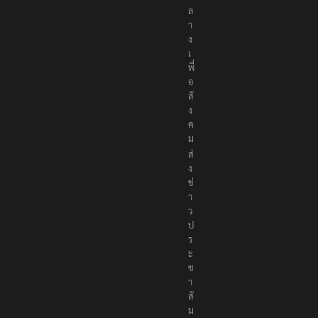
ก
ล
า
ง
เ
พื่
อ
สั
ง
ค
ม
ส่
ง
ข่
า
ว
ป
ร
ะ
ช
า
สั