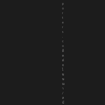
e
p
o
r
t
e
r
s
.
c
o
ติ
ด
ต่
อ
โ
ฆ
ษ
ณ
า
/
ส