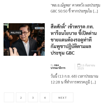
By
กองบรรณาธิการ
21 ตุลาคม 2025
‘พล.อ.ณัฐพล‘ คาดหวัง ผลประชุม
GBC 50:50 ชี้ หากประชุมไม […]
สีหศักดิ์’ เข้าพรรค ภท.
หารือนโยบาย ชี้เปิดด่าน
POLITICS
ชายแดนต้องรอดูท่าที
กัมพูชาปฏิบัติตามผล
ประชุม GBC
By
กอง
13 กันยายน
บรรณาธิการ
2025
วันนี้ (13 ก.ย. 68) เวลาประมาณ
12:28 น ที่ทำการพรรคภูมิ […]
1
2
3
4
NEXT