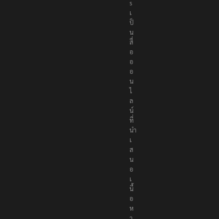
e
r
s
เ
ป็
น
สื่
อ
อ
อ
น
ไ
ล
น์
ที่
นำ
เ
ส
น
อ
เ
นื้