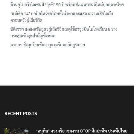
‘อนุทิน’ ควงภริยาชมงาน OTOP ศิลปาชีพ ประทีปไทยวันแรก
ลอรีอัลโชว์ผลประกอบการครึ่งปีแรกโต 6.5% กวาดรายได้ 2.3 หมื่น
ล้านยูโร คว้าไลเซนส์ ‘กุชชี่’ 50 ปี พร้อมส่ง 4 แบรนด์ใหม่บุกตลาดไทย
‘แม่เด็ก 14’ ยกมือไหว้ขอโทษทั้งน้ำตาและแสดงความเสียใจกับ
ครอบครัวผู้เสียชีวิต
นิติเวชฯ เผยผลชันสูตรผู้เสียชีวิตเหตุใช้อาวุธปืนในโรงเรียน 8 ร่าง
กระสุนเข้าจุดสำคัญทั้งหมด
นายกฯ สั่งคุมปืนเข้มอาวุธ เตรียมแก้กฎหมาย
RECENT POSTS