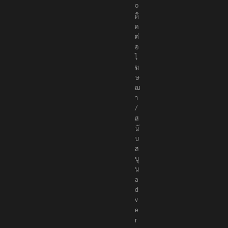
.
c
o
ติ
ด
ต่
อ
โ
ฆ
ษ
ณ
า
/
ส
นั
บ
ส
นุ
น
a
d
v