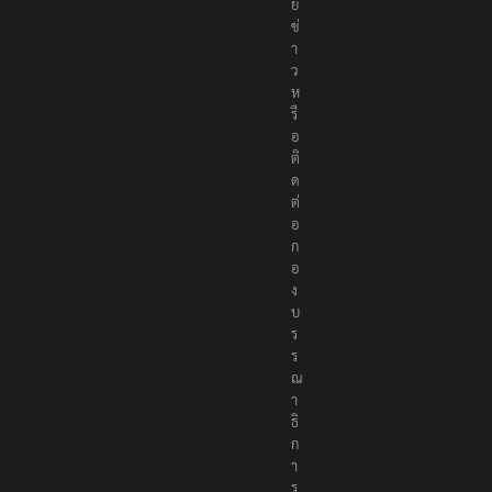
ม
า
ย
ข่
า
ว
ห
รื
อ
ติ
ด
ต่
อ
ก
อ
ง
บ
ร
ร
ณ
า
ธิ
ก