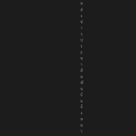
ง
ค
ม
ส่
ง
ข่
า
ว
ป
ร
ะ
ช
า
สั
ม
พั
น
ธ์
แ
จ้
ง
ห