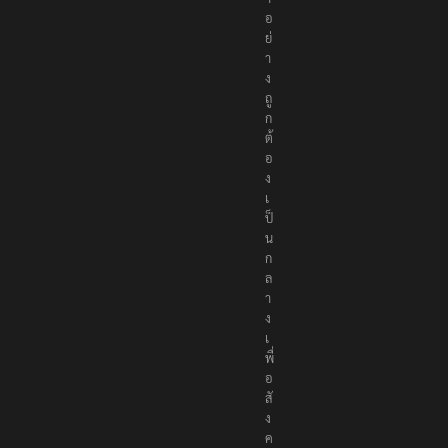
อ
ห
า
อ
ย่
า
ง
ถู
ก
ต้
อ
ง
เ
ป็
น
ก
ล
า
ง
เ
พื่
อ
สั