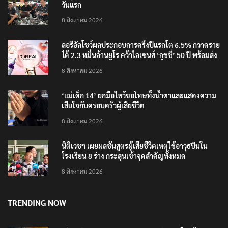
‘อนุทิน’ ควงภริยาชมงาน OTOP ศิลปาชีพ ประทีปไทย
วันแรก
8 สิงหาคม 2026
ลอรีอัลโชว์ผลประกอบการครึ่งปีแรกโต 6.5% กวาดราย
ได้ 2.3 หมื่นล้านยูโร คว้าไลเซนส์ ‘กุชชี่’ 50 ปี พร้อมส่ง
4 แบรนด์ใหม่บุกตลาดไทย
8 สิงหาคม 2026
‘แม่เด็ก 14’ ยกมือไหว้ขอโทษทั้งน้ำตาและแสดงความ
เสียใจกับครอบครัวผู้เสียชีวิต
8 สิงหาคม 2026
นิติเวชฯ เผยผลชันสูตรผู้เสียชีวิตเหตุใช้อาวุธปืนใน
โรงเรียน 8 ร่าง กระสุนเข้าจุดสำคัญทั้งหมด
8 สิงหาคม 2026
TRENDING NOW