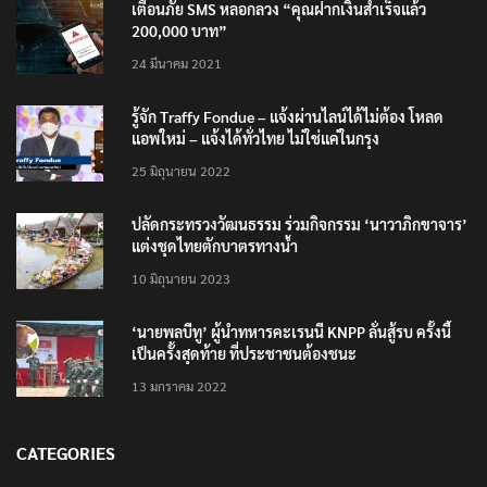
เตือนภัย SMS หลอกลวง “คุณฝากเงินสำเร็จแล้ว
200,000 บาท”
24 มีนาคม 2021
รู้จัก Traffy Fondue – แจ้งผ่านไลน์ได้ไม่ต้อง โหลด
แอพใหม่ – แจ้งได้ทั่วไทย ไม่ใช่แค่ในกรุง
25 มิถุนายน 2022
ปลัดกระทรวงวัฒนธรรม ร่วมกิจกรรม ‘นาวาภิกขาจาร’
แต่งชุดไทยตักบาตรทางน้ำ
10 มิถุนายน 2023
‘นายพลบีทู’ ผู้นำทหารคะเรนนี KNPP ลั่นสู้รบ ครั้งนี้
เป็นครั้งสุดท้าย ที่ประชาชนต้องชนะ
13 มกราคม 2022