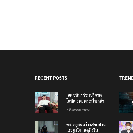
RECENT POSTS
TREN
‘ยศชนัน’ ร่วมบริจาค
โลหิต รพ. พระนั่งเกล้า
ช่วยเหยื่อเหตุ รร.
7 สิงหาคม 2026
เทพศิรินทร์ นนทบุรี
ตร. อยู่ระหว่างสอบสวน
แรงจูงใจ เหตุยิงใน