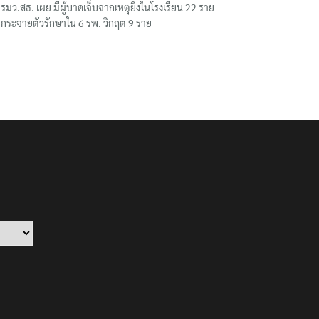
รมว.สธ. เผย มีผู้บาดเจ็บจากเหตุยิงในโรงเรียน 22 ราย
กระจายตัวรักษาใน 6 รพ. วิกฤต 9 ราย