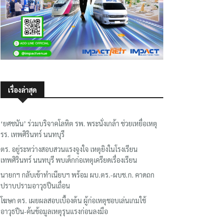
เรื่องล่าสุด
‘ยศชนัน’ ร่วมบริจาคโลหิต รพ. พระนั่งเกล้า ช่วยเหยื่อเหตุ
รร. เทพศิรินทร์ นนทบุรี
ตร. อยู่ระหว่างสอบสวนแรงจูงใจ เหตุยิงในโรงเรียน
เทพศิรินทร์ นนทบุรี พบเด็กก่อเหตุเครียดเรื่องเรียน
นายกฯ กลับเข้าทำเนียบฯ พร้อม ผบ.ตร.-ผบช.ก. คาดถก
ปราบปรามอาวุธปืนเถื่อน
โฆษก ตร. เผยผลสอบเบื้องต้น ผู้ก่อเหตุชอบเล่นเกมใช้
อาวุธปืน-ค้นข้อมูลเหตุรุนแรงก่อนลงมือ