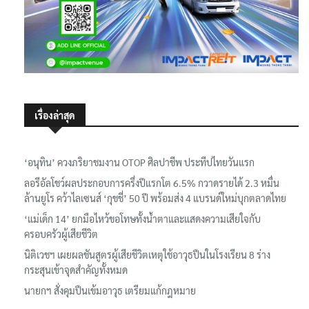
เรื่องล่าสุด
‘อนุทิน’ ควงภริยาชมงาน OTOP ศิลปาชีพ ประทีปไทยวันแรก
ลอรีอัลโชว์ผลประกอบการครึ่งปีแรกโต 6.5% กวาดรายได้ 2.3 หมื่น
ล้านยูโร คว้าไลเซนส์ ‘กุชชี่’ 50 ปี พร้อมส่ง 4 แบรนด์ใหม่บุกตลาดไทย
‘แม่เด็ก 14’ ยกมือไหว้ขอโทษทั้งน้ำตาและแสดงความเสียใจกับ
ครอบครัวผู้เสียชีวิต
นิติเวชฯ เผยผลชันสูตรผู้เสียชีวิตเหตุใช้อาวุธปืนในโรงเรียน 8 ร่าง
กระสุนเข้าจุดสำคัญทั้งหมด