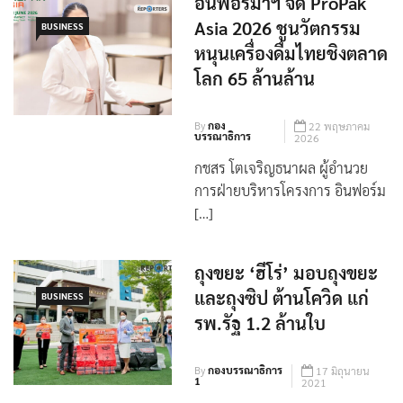
อินฟอร์มาฯ จัด ProPak
Asia 2026 ชูนวัตกรรม
BUSINESS
หนุนเครื่องดื่มไทยชิงตลาด
โลก 65 ล้านล้าน
By
กอง
22 พฤษภาคม
บรรณาธิการ
2026
กชสร โตเจริญธนาผล ผู้อำนวย
การฝ่ายบริหารโครงการ อินฟอร์ม
[…]
ถุงขยะ ‘ฮีโร่’ มอบถุงขยะ
และถุงซิป ต้านโควิด แก่
BUSINESS
รพ.รัฐ 1.2 ล้านใบ