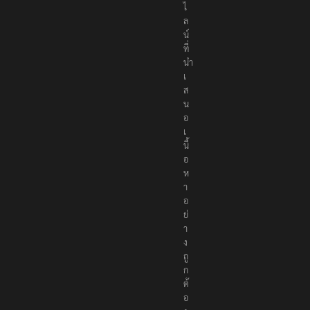
อ
น
ไ
ล
น์
ที่
นำ
เ
ส
น
อ
เ
นื้
อ
ห
า
อ
ย่
า
ง
ถู
ก