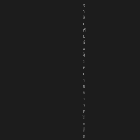
ร
ะ
ช
า
สั
ม
พั
น
ธ์
แ
จ้
ง
ห
ม
า
ย
ข่
า
ว
ห
รื
อ