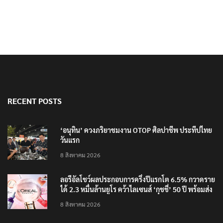
นายกฯ สั่งคุมปืนเข้มอาวุธ เตรียมแก้กฎหมาย
RECENT POSTS
‘อนุทิน’ ควงภริยาชมงาน OTOP ศิลปาชีพ ประทีปไทย
วันแรก
8 สิงหาคม 2026
ลอรีอัลโชว์ผลประกอบการครึ่งปีแรกโต 6.5% กวาดราย
ได้ 2.3 หมื่นล้านยูโร คว้าไลเซนส์ ‘กุชชี่’ 50 ปี พร้อมส่ง
4 แบรนด์ใหม่บุกตลาดไทย