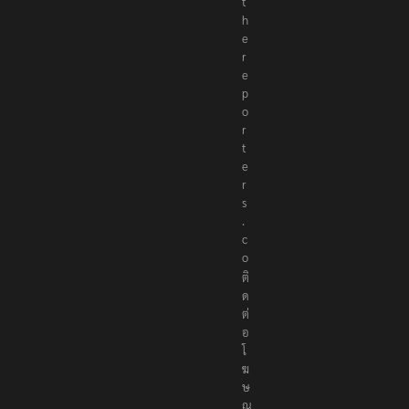
r
@
t
h
e
r
e
p
o
r
t
e
r
s
.
c
o
ติ
ด
ต่
อ
โ
ฆ