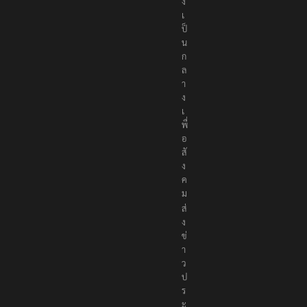
ต้
อ
ง
เ
ป็
น
ก
ล
า
ง
เ
พื่
อ
สั
ง
ค
ม
ส่
ง
ข่
า
ว
ป