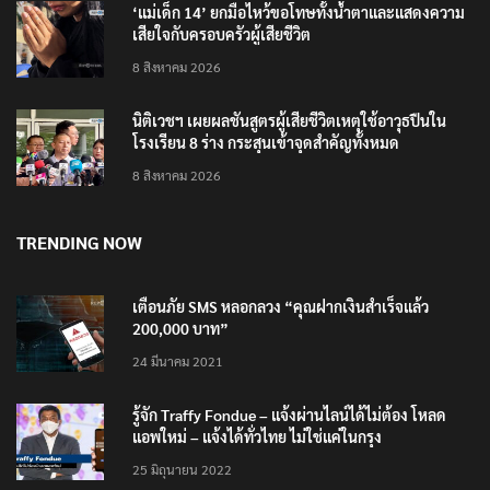
8 สิงหาคม 2026
‘แม่เด็ก 14’ ยกมือไหว้ขอโทษทั้งน้ำตาและแสดงความ
เสียใจกับครอบครัวผู้เสียชีวิต
8 สิงหาคม 2026
นิติเวชฯ เผยผลชันสูตรผู้เสียชีวิตเหตุใช้อาวุธปืนใน
โรงเรียน 8 ร่าง กระสุนเข้าจุดสำคัญทั้งหมด
8 สิงหาคม 2026
TRENDING NOW
เตือนภัย SMS หลอกลวง “คุณฝากเงินสำเร็จแล้ว
200,000 บาท”
24 มีนาคม 2021
รู้จัก Traffy Fondue – แจ้งผ่านไลน์ได้ไม่ต้อง โหลด
แอพใหม่ – แจ้งได้ทั่วไทย ไม่ใช่แค่ในกรุง