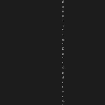
ติ
ด
ต่
อ
ก
อ
ง
บ
ร
ร
ณ
า
ธิ
ก
า
ร
ที่
e
d
i
t
o