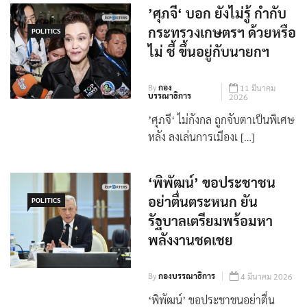
’ศุภจี‘ บอก ยังไม่รู้ กำกับ
กระทรวงเกษตรฯ ด้วยหรือ
POLITICS
ไม่ ชี้ ขึ้นอยู่กับนายกฯ
By
กอง
11 มีนาคม
บรรณาธิการ
2026
’ศุภจี‘ ไม่กังกล ถูกจับตาเป็นพิเศษ
หลัง ลงเล่นการเมืองเ […]
‘พิพัฒน์’ ขอประชาชน
อย่าตื่นตระหนก ยัน
POLITICS
รัฐบาลเตรียมพร้อมหา
พลังงานชดเชย
By
กองบรรณาธิการ
4 มีนาคม 2026