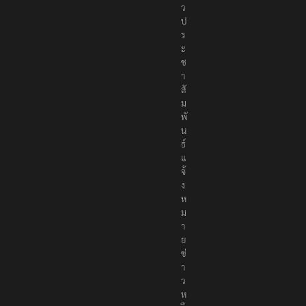
ข่
า
ว
ป
ร
ะ
ช
า
สั
ม
พั
น
ธ์
แ
จ้
ง
ห
ม
า
ย
ข่
า