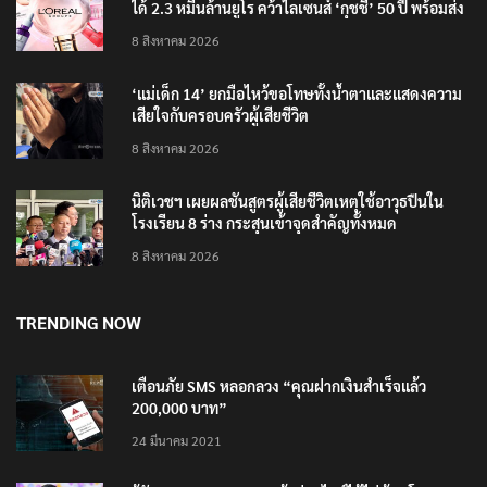
ลอรีอัลโชว์ผลประกอบการครึ่งปีแรกโต 6.5% กวาดราย
ได้ 2.3 หมื่นล้านยูโร คว้าไลเซนส์ ‘กุชชี่’ 50 ปี พร้อมส่ง
4 แบรนด์ใหม่บุกตลาดไทย
8 สิงหาคม 2026
‘แม่เด็ก 14’ ยกมือไหว้ขอโทษทั้งน้ำตาและแสดงความ
เสียใจกับครอบครัวผู้เสียชีวิต
8 สิงหาคม 2026
นิติเวชฯ เผยผลชันสูตรผู้เสียชีวิตเหตุใช้อาวุธปืนใน
โรงเรียน 8 ร่าง กระสุนเข้าจุดสำคัญทั้งหมด
8 สิงหาคม 2026
TRENDING NOW
เตือนภัย SMS หลอกลวง “คุณฝากเงินสำเร็จแล้ว
200,000 บาท”
24 มีนาคม 2021