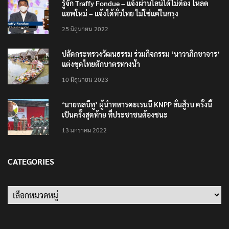
รู้จัก Traffy Fondue – แจ้งผ่านไลน์ได้ไม่ต้อง โหลด
แอพใหม่ – แจ้งได้ทั่วไทย ไม่ใช่แค่ในกรุง
25 มิถุนายน 2022
ปลัดกระทรวงวัฒนธรรม ร่วมกิจกรรม ‘นาวาภิกขาจาร’
แต่งชุดไทยตักบาตรทางน้ำ
10 มิถุนายน 2023
‘นายพลบีทู’ ผู้นำทหารคะเรนนี KNPP ลั่นสู้รบ ครั้งนี้
เป็นครั้งสุดท้าย ที่ประชาชนต้องชนะ
13 มกราคม 2022
CATEGORIES
Categories