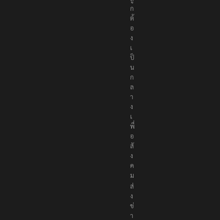
ง
ถู
ก
ต้
อ
ง
เ
ป็
น
ก
ล
า
ง
เ
พื่
อ
สั
ง
ค
ม
ส่
ง