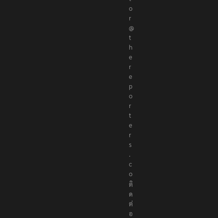
i
t
o
r
@
t
h
e
r
e
p
o
r
t
e
r
s
.
c
o
ติ
ด