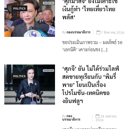
’ศุภมาสจี‘ ยังไม่เคาะใช้
เงินกู้ทำ ‘ไทยเที่ยวไทย
POLITICS
พลัส‘
By
กองบรรณาธิการ
7 สิงหาคม 2026
ขอประเมินภาพรวม – ผลลัพธ์ รอ
‘เอกนิติ’ เคาะก่อนชง […]
‘ศุภจี’ ยัน ไม่ได้ร่วมไลฟ์
สดขายทุเรียนกับ ‘พิมรี่
POLITICS
พาย’ โยนเป็นเรื่อง
โปรโมชัน-เทคนิคขอ
งอินฟลูฯ
By
กอง
28 เมษายน