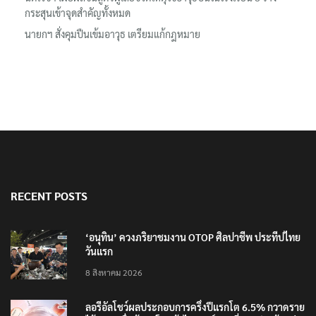
ครอบครัวผู้เสียชีวิต
นิติเวชฯ เผยผลชันสูตรผู้เสียชีวิตเหตุใช้อาวุธปืนในโรงเรียน 8 ร่าง
กระสุนเข้าจุดสำคัญทั้งหมด
นายกฯ สั่งคุมปืนเข้มอาวุธ เตรียมแก้กฎหมาย
RECENT POSTS
‘อนุทิน’ ควงภริยาชมงาน OTOP ศิลปาชีพ ประทีปไทย
วันแรก
8 สิงหาคม 2026