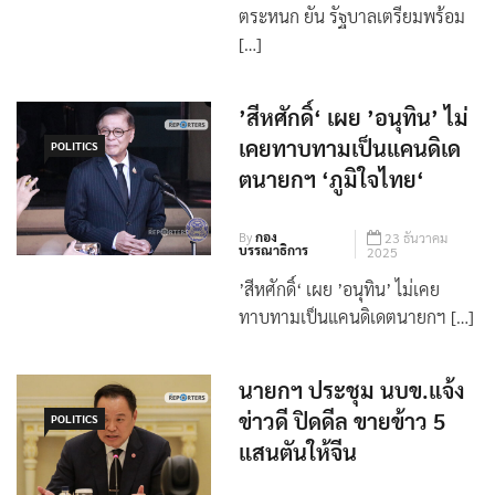
‘พิพัฒน์’ ขอประชาชนอย่าตื่น
ตระหนก ยัน รัฐบาลเตรียมพร้อม
[…]
’สีหศักดิ์‘ เผย ’อนุทิน’ ไม่
เคยทาบทามเป็นแคนดิเด
POLITICS
ตนายกฯ ‘ภูมิใจไทย‘
By
กอง
23 ธันวาคม
บรรณาธิการ
2025
’สีหศักดิ์‘ เผย ’อนุทิน’ ไม่เคย
ทาบทามเป็นแคนดิเดตนายกฯ […]
นายกฯ ประชุม นบข.แจ้ง
ข่าวดี ปิดดีล ขายข้าว 5
POLITICS