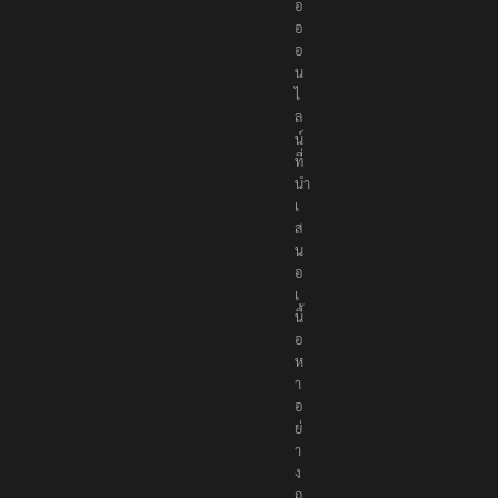
น
สื่
อ
อ
อ
น
ไ
ล
น์
ที่
นำ
เ
ส
น
อ
เ
นื้
อ
ห
า
อ
ย่
า