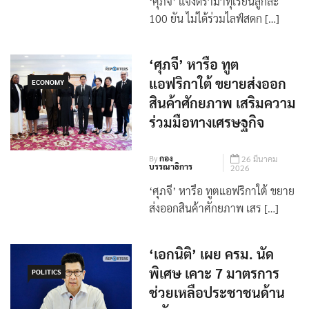
บรรณาธิการ
2026
‘ศุภจี’ แจงดราม่าทุเรียนลูกละ
100 ยัน ไม่ได้ร่วมไลฟ์สดก […]
‘ศุภจี’ หารือ ทูต
แอฟริกาใต้ ขยายส่งออก
ECONOMY
สินค้าศักยภาพ เสริมความ
ร่วมมือทางเศรษฐกิจ
By
กอง
26 มีนาคม
บรรณาธิการ
2026
‘ศุภจี’ หารือ ทูตแอฟริกาใต้ ขยาย
ส่งออกสินค้าศักยภาพ เสร […]
‘เอกนิติ’ เผย ครม. นัด
พิเศษ เคาะ 7 มาตรการ
POLITICS