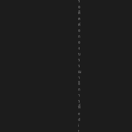
ว
ห
รื
อ
ติ
ด
ต่
อ
ก
อ
ง
บ
ร
ร
ณ
า
ธิ
ก
า
ร
ที่
e
d