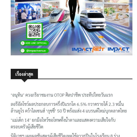
เรื่องล่าสุด
‘อนุทิน’ ควงภริยาชมงาน OTOP ศิลปาชีพ ประทีปไทยวันแรก
ลอรีอัลโชว์ผลประกอบการครึ่งปีแรกโต 6.5% กวาดรายได้ 2.3 หมื่น
ล้านยูโร คว้าไลเซนส์ ‘กุชชี่’ 50 ปี พร้อมส่ง 4 แบรนด์ใหม่บุกตลาดไทย
‘แม่เด็ก 14’ ยกมือไหว้ขอโทษทั้งน้ำตาและแสดงความเสียใจกับ